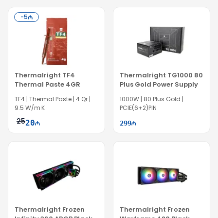
-
5
Thermalright TF4
Thermalright TG1000 80
Thermal Paste 4GR
Plus Gold Power Supply
TF4 | Thermal Paste | 4 Qr |
1000W | 80 Plus Gold |
9.5 W/m·K
PCIE(6+2)PIN
25
20
299
Thermalright Frozen
Thermalright Frozen