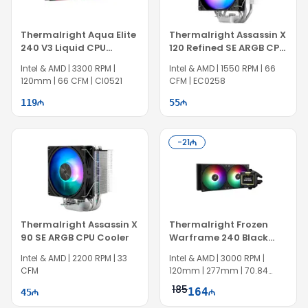
Thermalright Aqua Elite
Thermalright Assassin X
240 V3 Liquid CPU
120 Refined SE ARGB CPU
Cooler
Cooler
Intel & AMD | 3300 RPM |
Intel & AMD | 1550 RPM | 66
120mm | 66 CFM | CI0521
CFM | EC0258
119
55
-
21
Thermalright Assassin X
Thermalright Frozen
90 SE ARGB CPU Cooler
Warframe 240 Black
ARGB Liquid CPU Cooler
Intel & AMD | 2200 RPM | 33
Intel & AMD | 3000 RPM |
CFM
120mm | 277mm | 70.84
CFM
185
164
45