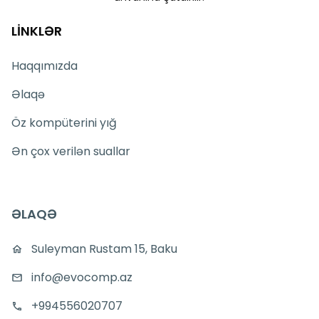
LİNKLƏR
Haqqımızda
Əlaqə
Öz kompüterini yığ
Ən çox verilən suallar
ƏLAQƏ
Suleyman Rustam 15, Baku
info@evocomp.az
+994556020707