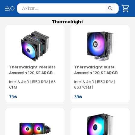
Məhsul axtar
Axtarış üçün ən azı 2 simvol yazın. Göndərmək üçü
Thermalright
Thermalright Peerless
Thermalright Burst
Assassin 120 SE ARGB
Assassin 120 SE ARGB
CPU Cooler
Intel & AMD | 1550 RPM | 66
Intel & AMD | 1550 RPM |
CFM
66.17CFM |
75
39