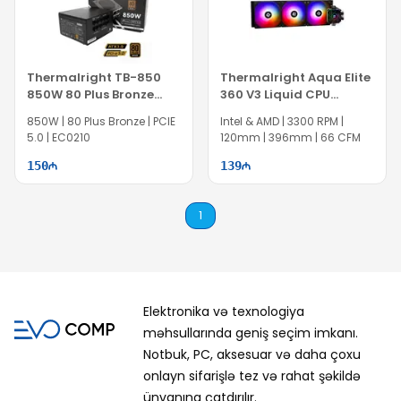
Thermalright TB-850
Thermalright Aqua Elite
850W 80 Plus Bronze
360 V3 Liquid CPU
Power Supply
Cooler
850W | 80 Plus Bronze | PCIE
Intel & AMD | 3300 RPM |
5.0 | EC0210
120mm | 396mm | 66 CFM
150
139
1
Elektronika və texnologiya
məhsullarında geniş seçim imkanı.
Notbuk, PC, aksesuar və daha çoxu
onlayn sifarişlə tez və rahat şəkildə
ünvanına çatdırılır.