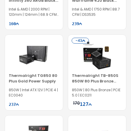
Infinity 360 ARGB Black
Warframe 420 Black
CPU Cooler
ARGB Liquid CPU Cooler
Intel & AMD | 2000 RPM |
Intel & AMD | 1750 RPM | 88.7
120mm | 124mm | 68.9 CFM |
CFM | DS3535
EC0819
160
239
-
43
Thermalright TG850 80
Thermalright TB-850S
Plus Gold Power Supply
850W 80 Plus Bronze
Power Supply
850W | Intel ATX 12V | PCIE 4 |
850W | 80 Plus Bronze | PCIE
EC0040
5.0 | EC0211
170
127
237