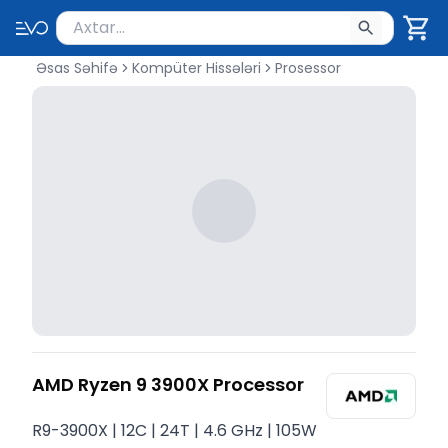
Məhsul axtar
Axtarış üçün ən azı 2 simvol yazın. Göndərmək üçü
Əsas Səhifə
Kompüter Hissələri
Prosessor
AMD Ryzen 9 3900X Processor
R9-3900X | 12C | 24T | 4.6 GHz | 105W