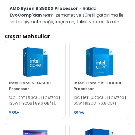
AMD Ryzen 9 3900X Processor
- Bakıda
EvoComp'dan
rəsmi zəmanət və sürətli çatdırılma ilə
sərfəli qiymətə nəğd, köçürmə, taksit və kreditlə alın.
Oxşar Məhsullar
Intel Core i5-14600K
Intel® Core™ i5-14400F
Prosessor
Processor
14C | 20T | 5.3GHz | LGA1700 |
10C | 16T | 4.70GHz | LGA1700 |
125W | 192GB | 89.6 GB/s |
65W | 192GB | 76.8 GB/s
TII0036
539
399