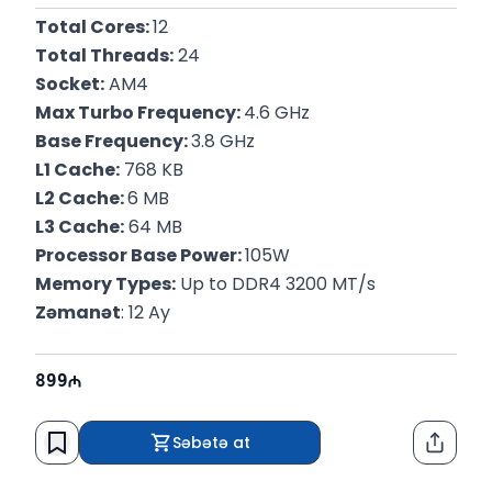
Total Cores: 
12
Total Threads:
 24
Socket:
 AM4
Max Turbo Frequency: 
4.6 GHz
Base Frequency: 
3.8 GHz
L1 Cache:
 768 KB
L2 Cache: 
6 MB
L3 Cache:
 64 MB
Processor Base Power: 
105W
Memory Types:
 Up to DDR4 3200 MT/s
Zəmanət
: 12 Ay
899
Səbətə at
Paylaş