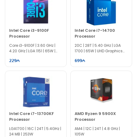
Intel Core i3-9100F
Intel Core i7-14700
Processor
Processor
Core i3-9100F | 3.60 GHz |
20C | 28T | 5.40 GHz | LGA
4.20 GHz | LGA 1151 | 65W |
1700 | 65W | UHD Graphics
EE0244
770
229
699
Intel Core i7-13700KF
AMD Ryzen 9 5900X
Processor
Processor
LGA1700 | 16C | 24T | 5.4GHz |
AM4 | 12C | 24T | 4.8 GHz |
24 MB | 253W
105W