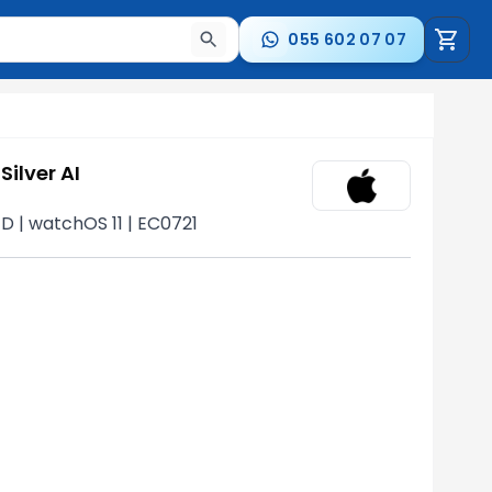
055 602 07 07
a nəticələr arasında keçid etmək üçün ox düymələrindən i
ilver AI
ED | watchOS 11 | EC0721