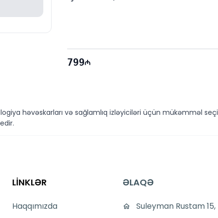
799
ogiya həvəskarları və sağlamlıq izləyiciləri üçün mükəmməl seçi
edir.
 geyimə əlavə cazibədarlıq qatır. Həm estetik, həm də funksional xüs
LİNKLƏR
ƏLAQƏ
ə sizə sağlamlıq vəziyyətinizi yaxından izləməyə imkan verir. Ürək
ərsiniz.
Haqqımızda
Suleyman Rustam 15,