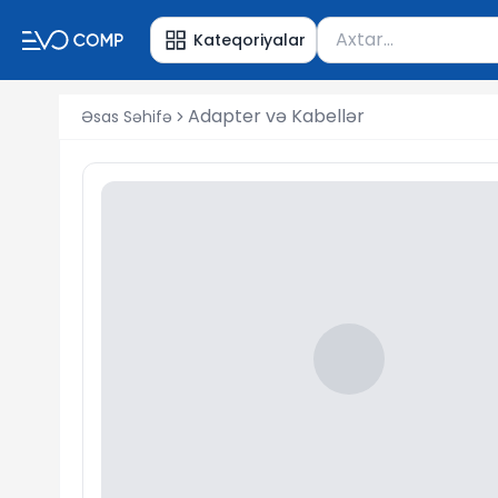
Məhsul axtar
Kateqoriyalar
Axtarış üçün ən azı 
Adapter və Kabellər
Əsas Səhifə