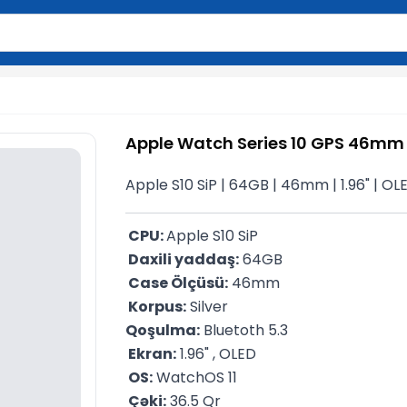
2 simvol yazın. Göndərmək üçün Enter düyməsini basın və y
Apple Watch Series 10 GPS 46mm S
Apple S10 SiP | 64GB | 46mm | 1.96" | OL
 CPU: 
Apple S10 SiP
 Daxili yaddaş:
 64GB
 Case Ölçüsü:
 46mm
 Korpus:
 Silver
Qoşulma:
 Bluetoth 5.3
 Ekran:
 1.96" , OLED
 OS:
 WatchOS 11
 Çəki:
 36.5 Qr