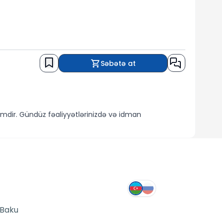
Səbətə at
mdir. Gündüz fəaliyyətlərinizdə və idman
usiyyətləri ilə sizi fərqləndirir, gündəlik istifadə
 ritmi, kalori yandırma və addım sayma kimi
 Baku