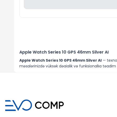
Apple Watch Series 10 GPS 46mm Silver AI
Apple Watch Series 10 GPS 46mm Silver AI
— texnol
məşqlərinizdə yüksək dəqiqlik və funksionallıq təqdim 
Stil və Funksionallıq
Apple Watch Series 10, şık gümüş rəngi ilə hər hansı bir
üçün ideal yoldaşdır.
İnkişaf etmiş Sağlamlıq Monitorinqi
Bu saat, inkişaf etmiş sağlamlıq izləmə funksiyaları il
xüsusiyyətlər ilə həyat tərzinizi daha yaxşı idarə edə bil
Zəmanət və Çatdırılma