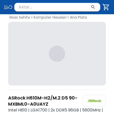
Məhsul axtar
Axtarış üçün ən azı 2 simvol yazın. Göndərmək üçü
Əsas Səhifə
Kompüter Hissələri
Ana Plata
ASRock H610M-H2/M.2 D5 90-
MXBML0-A0UAYZ
Intel H610 | LGA1700 | 2x DDR5 96GB | 5600MHz |