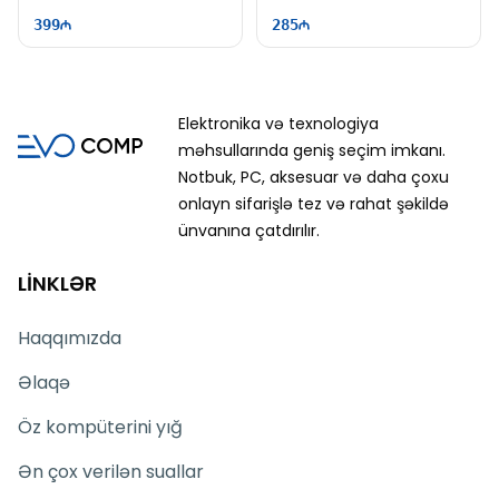
399
285
Elektronika və texnologiya
məhsullarında geniş seçim imkanı.
Notbuk, PC, aksesuar və daha çoxu
onlayn sifarişlə tez və rahat şəkildə
ünvanına çatdırılır.
LİNKLƏR
Haqqımızda
Əlaqə
Öz kompüterini yığ
Ən çox verilən suallar