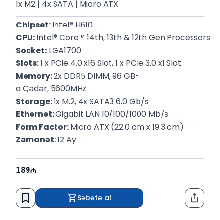
1x M2 | 4x SATA | Micro ATX
Chipset: 
Intel® H610
CPU: 
Intel® Core™ 14th, 13th & 12th Gen Processors
Socket:
 LGA1700
Slots: 
1 x PCIe 4.0 x16 Slot, 1 x PCIe 3.0 x1 Slot
Memory: 
2x DDR5 DIMM, 96 GB-
a Qədər, 5600MHz
Storage: 
1x M.2, 4x SATA3 6.0 Gb/s
Ethernet: 
Gigabit LAN 10/100/1000 Mb/s
Form Factor: 
Micro ATX (22.0 cm x 19.3 cm)
Zəmanət: 
12 Ay
189
Səbətə at
Paylaş