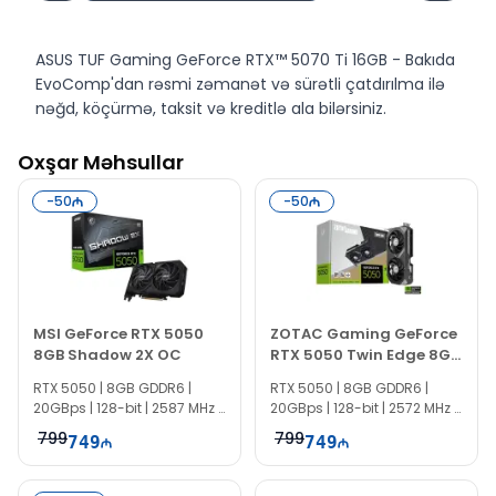
ASUS TUF Gaming GeForce RTX™ 5070 Ti 16GB - Bakıda
EvoComp'dan rəsmi zəmanət və sürətli çatdırılma ilə
nəğd, köçürmə, taksit və kreditlə ala bilərsiniz.
Oxşar Məhsullar
-
50
-
50
MSI GeForce RTX 5050
ZOTAC Gaming GeForce
8GB Shadow 2X OC
RTX 5050 Twin Edge 8GB
ZT-B50500E-10M
RTX 5050 | 8GB GDDR6 |
RTX 5050 | 8GB GDDR6 |
20GBps | 128-bit | 2587 MHz |
20GBps | 128-bit | 2572 MHz |
550W
550W
799
799
749
749