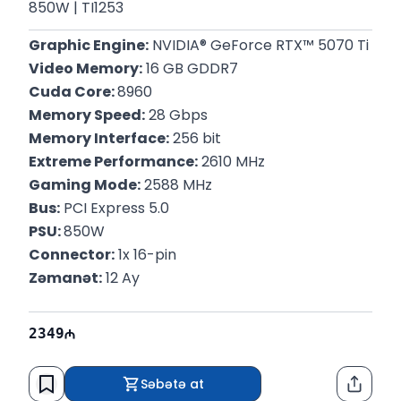
850W | TI1253
Graphic Engine:
 NVIDIA® GeForce RTX™ 5070 Ti
Video Memory:
 16 GB GDDR7
Cuda Core: 
8960
Memory Speed:
 28 Gbps
Memory Interface:
 256 bit
Extreme Performance:
 2610 MHz
Gaming Mode:
 2588 MHz
Bus:
 PCI Express 5.0
PSU: 
850W
Connector:
 1x 16-pin
Zəmanət:
 12 Ay
2349
Səbətə at
Paylaş