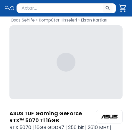
Məhsul axtar
Axtarış üçün ən azı 2 simvol yazın. Göndərmək üçü
Əsas Səhifə
Kompüter Hissələri
Ekran Kartları
ASUS TUF Gaming GeForce
RTX™ 5070 Ti 16GB
RTX 5070 | 16GB GDDR7 | 256 bit | 2610 MHz |