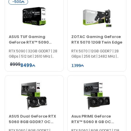
-
500
ASUS TUF Gaming
ZOTAC Gaming GeForce
GeForce RTX™ 5090
RTX 5070 12GB Twin Edge
32GB (512-bit) GDDR7
RTX 5090 | 32GB GDDR7 | 28
RTX 5070 | 12GB GDDR7 | 28
OC Edition
GBps | 512 bit | 2610 MHz |
GBps | 256 bit | 2482 MHz |
1000W |
750W
8999
8499
1399
ASUS Dual GeForce RTX
Asus PRIME GeForce
5060 8GB GDDR7 OC
RTX™ 5060 8 GB OC
Edition
90YV0N10-M0NA00
RTX 5060 | 8GB GDDR7 |
RTX 5060 | 8GB GDDR7 | 128