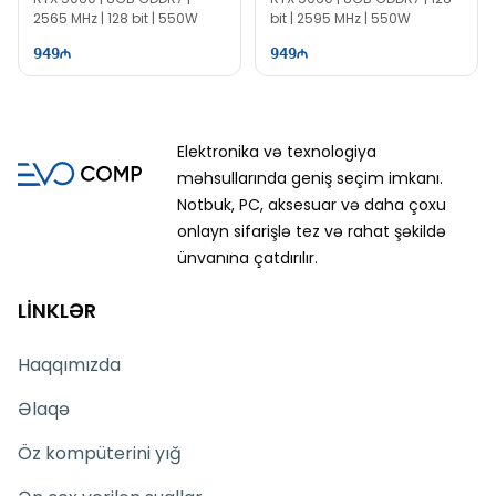
2565 MHz | 128 bit | 550W
bit | 2595 MHz | 550W
949
949
Elektronika və texnologiya
məhsullarında geniş seçim imkanı.
Notbuk, PC, aksesuar və daha çoxu
onlayn sifarişlə tez və rahat şəkildə
ünvanına çatdırılır.
LİNKLƏR
Haqqımızda
Əlaqə
Öz kompüterini yığ