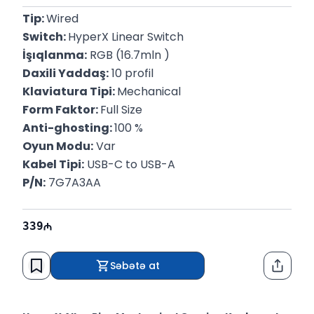
Tip: 
Wired
Switch: 
HyperX Linear Switch
İşıqlanma:
 RGB (16.7mln )
Daxili Yaddaş:
 10 profil
Klaviatura Tipi: 
Mechanical
Form Faktor: 
Full Size
Anti-ghosting: 
100 %
Oyun Modu:
 Var
Kabel Tipi:
 USB-C to USB-A
P/N:
 7G7A3AA
339
Səbətə at
Paylaş