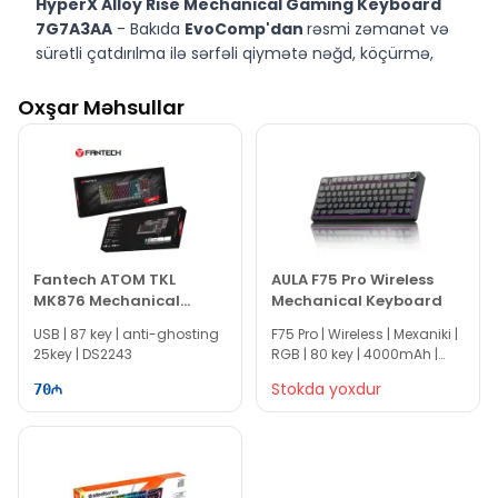
HyperX Alloy Rise Mechanical Gaming Keyboard
7G7A3AA
- Bakıda
EvoComp'dan
rəsmi zəmanət və
sürətli çatdırılma ilə sərfəli qiymətə nəğd, köçürmə,
taksit və kreditlə alın.
Oxşar Məhsullar
Fantech ATOM TKL
AULA F75 Pro Wireless
MK876 Mechanical
Mechanical Keyboard
Keyboard
USB | 87 key | anti-ghosting
F75 Pro | Wireless | Mexaniki |
25key | DS2243
RGB | 80 key | 4000mAh |
EC1078
Stokda yoxdur
70