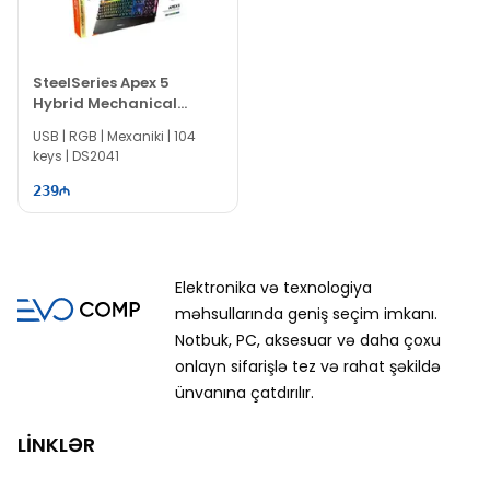
SteelSeries Apex 5
Hybrid Mechanical
Gaming Keyboard
USB | RGB | Mexaniki | 104
keys | DS2041
239
Elektronika və texnologiya
məhsullarında geniş seçim imkanı.
Notbuk, PC, aksesuar və daha çoxu
onlayn sifarişlə tez və rahat şəkildə
ünvanına çatdırılır.
LİNKLƏR