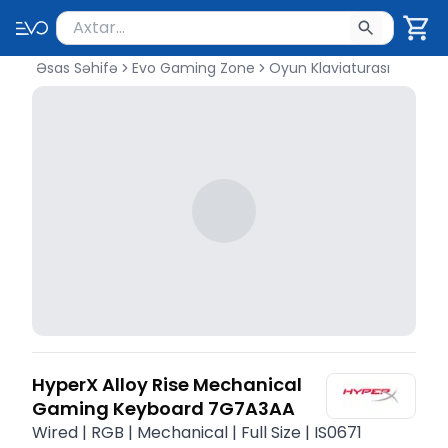
Məhsul axtar
Axtarış üçün ən azı 2 simvol yazın. Göndərmək üçü
Əsas Səhifə
Evo Gaming Zone
Oyun Klaviaturası
HyperX Alloy Rise Mechanical
Gaming Keyboard 7G7A3AA
Wired | RGB | Mechanical | Full Size | IS0671