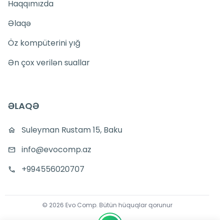
Haqqımızda
Əlaqə
Öz kompüterini yığ
Ən çox verilən suallar
ƏLAQƏ
Suleyman Rustam 15, Baku
info@evocomp.az
+994556020707
©
2026
Evo Comp
.
Bütün hüquqlar qorunur