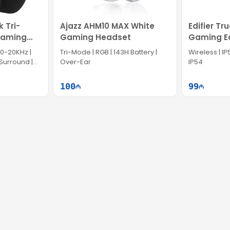
 Tri-
Ajazz AHM10 MAX White
Edifier Tr
Gaming
Gaming Headset
Gaming E
HECATE
20-20KHz |
Tri-Mode | RGB | 143H Battery |
Wireless | IP
 Surround |
Over-Ear
IP54
100
99
ətə at
Səbətə at