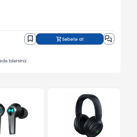
Səbətə at
 bilərsiniz.