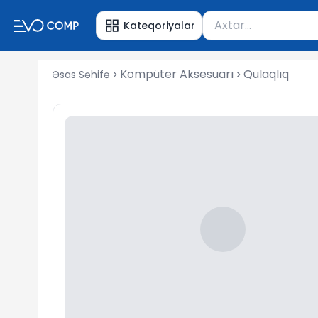
Məhsul axtar
Kateqoriyalar
Axtarış üçün ən azı 
Kompüter Aksesuarı
Qulaqlıq
Əsas Səhifə