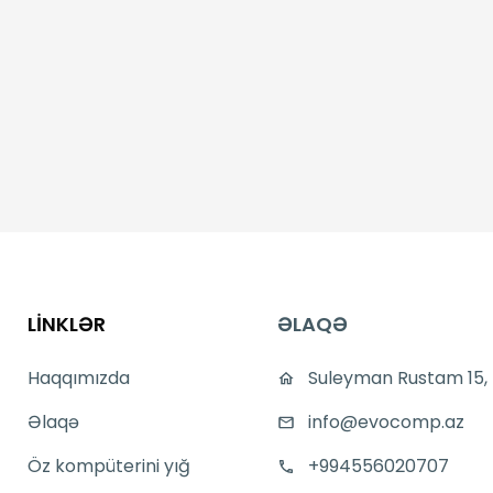
LİNKLƏR
ƏLAQƏ
Haqqımızda
Suleyman Rustam 15,
Əlaqə
info@evocomp.az
Öz kompüterini yığ
+994556020707