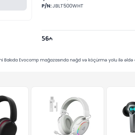
P/N: 
JBLT500WHT
56
Bakıda Evocomp mağazasında nəğd və köçürmə yolu ilə əldə edə