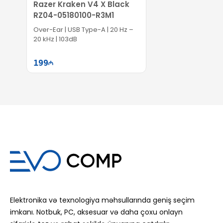
Razer Kraken V4 X Black
RZ04-05180100-R3M1
Over-Ear | USB Type-A | 20 Hz –
20 kHz | 103dB
199
Səbətə at
Elektronika və texnologiya məhsullarında geniş seçim
imkanı. Notbuk, PC, aksesuar və daha çoxu onlayn