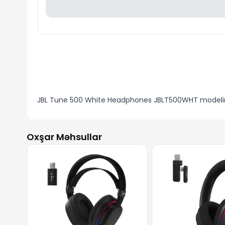
JBL Tune 500 White Headphones JBLT500WHT modelini 
Oxşar Məhsullar