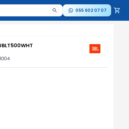
055 602 07 07
a nəticələr arasında keçid etmək üçün ox düymələrindən i
 JBLT500WHT
C1004