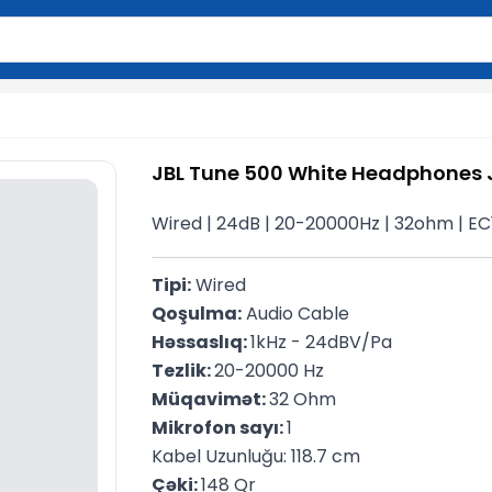
2 simvol yazın. Göndərmək üçün Enter düyməsini basın və y
JBL Tune 500 White Headphones
Wired | 24dB | 20-20000Hz | 32ohm | E
Tipi:
 Wired
Qoşulma:
 Audio Cable
Həssaslıq: 
1kHz - 24dBV/Pa
Tezlik: 
20-20000 Hz
Müqavimət: 
32 Ohm
Mikrofon sayı: 
1
Kabel Uzunluğu: 118.7 cm
Çəki: 
148 Qr