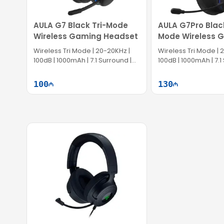
AULA G7 Black Tri-Mode
AULA G7Pro Black
Wireless Gaming Headset
Mode Wireless 
Headset
Wireless Tri Mode | 20-20KHz |
Wireless Tri Mode | 
100dB | 1000mAh | 7.1 Surround |
100dB | 1000mAh | 7.1
360° Mic
360° Mic
100
130
Səbətə at
Səb