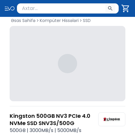
Məhsul axtar
Axtarış üçün ən azı 2 simvol yazın. Göndərmək üçü
Əsas Səhifə
Kompüter Hissələri
SSD
Kingston 500GB NV3 PCIe 4.0
NVMe SSD SNV3S/500G
500GB | 3000MB/s | 5000MB/s