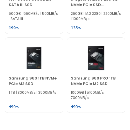
SATA III SSD
NVMe PCIe SSD
SA2000M8/250G
500GB | 550MB/s | 500MB/s
250GB | M.2 2280 | 2200MB/s
| SATA III
| 1000MB/s
199
135
Samsung 980 1TB NVMe
Samsung 980 PRO 1TB
PCIe M2 SSD
NVMe PCIe M2 SSD
1 TB | 3000MB/s | 3500MB/s
1000GB | 5100MB/s |
7000MB/s
499
499