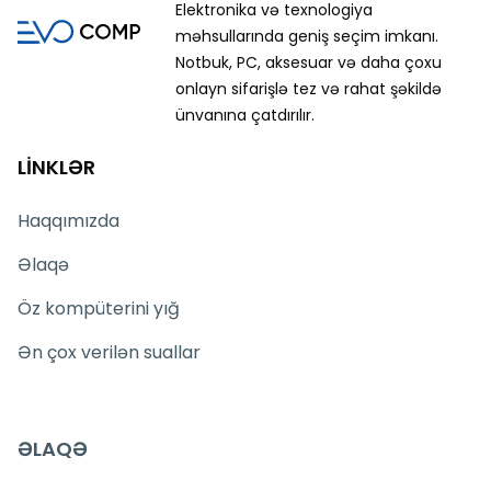
Elektronika və texnologiya
məhsullarında geniş seçim imkanı.
Notbuk, PC, aksesuar və daha çoxu
onlayn sifarişlə tez və rahat şəkildə
ünvanına çatdırılır.
LİNKLƏR
Haqqımızda
Əlaqə
Öz kompüterini yığ
Ən çox verilən suallar
ƏLAQƏ