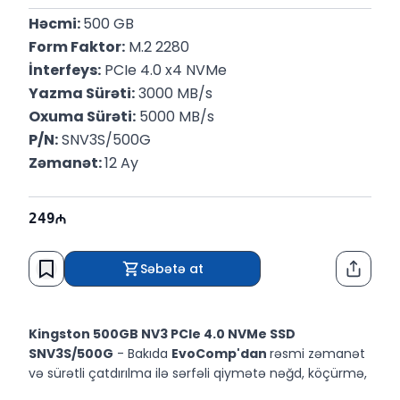
Həcmi: 
500 GB
Form Faktor:
 M.2 2280
İnterfeys:
 PCIe 4.0 x4 NVMe
Yazma Sürəti:
 3000 MB/s
Oxuma Sürəti:
 5000 MB/s
P/N:
 SNV3S/500G
Zəmanət: 
12 Ay
249
Səbətə at
Paylaş
Kingston 500GB NV3 PCIe 4.0 NVMe SSD
SNV3S/500G
- Bakıda
EvoComp'dan
rəsmi zəmanət
və sürətli çatdırılma ilə sərfəli qiymətə nəğd, köçürmə,
taksit və kreditlə alın.