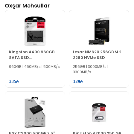
Oxşar Məhsullar
Kingston A400 960GB
Lexar NM620 256GB M.2
SATA SSD
2280 NVMe SSD
SA400S37/960G
960GB | 450MB/s | 500MB/s
256GB | 3000MB/s |
3300MB/s
335
129
PNY CS900 500GB 2.5''
Kingston A2000 250 GB