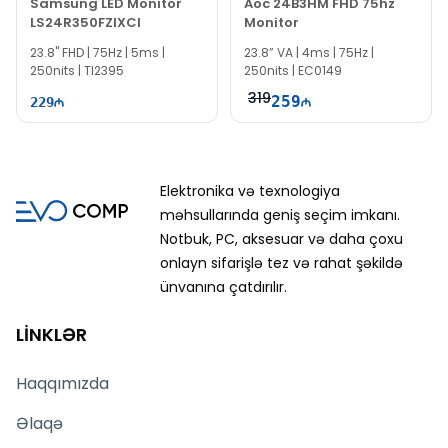
Samsung LED Monitor
Aoc 24B3HM FHD 75hz
LS24R350FZIXCI
Monitor
23.8" FHD | 75Hz | 5ms |
23.8” VA | 4ms | 75Hz |
250nits | TI2395
250nits | EC0149
319
259
229
Elektronika və texnologiya
məhsullarında geniş seçim imkanı.
Notbuk, PC, aksesuar və daha çoxu
onlayn sifarişlə tez və rahat şəkildə
ünvanına çatdırılır.
LİNKLƏR
Haqqımızda
Əlaqə