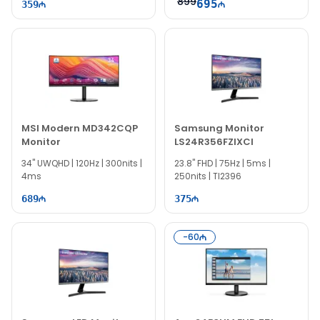
899
695
359
MSI Modern MD342CQP
Samsung Monitor
Monitor
LS24R356FZIXCI
34" UWQHD | 120Hz | 300nits |
23.8" FHD | 75Hz | 5ms |
4ms
250nits | TI2396
689
375
-
60