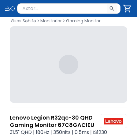
Məhsul axtar
Axtarış üçün ən azı 2 simvol yazın. Göndərmək üçü
Əsas Səhifə
Monitorlar
Gaming Monitor
Lenovo Legion R32qc-30 QHD
Gaming Monitor 67C8GAC1EU
31.5" QHD | 180Hz | 350nits | 0.5ms | IS1230