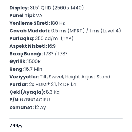
Displey:
 31.5" QHD (2560 x 1440)
Panel Tipi: 
VA
Yeniləmə Sürəti: 
180 Hz
Cavab Müddəti:
 0.5 ms (MPRT) / 1 ms (Level 4)
Parlaqlıq: 
350 cd/m² (TYP)
Aspekt Nisbəti: 
16:9
Baxış Bucağı:
 178° / 178°
Əyrilik: 
1500R
Rəng: 
16.7 Mln
Vəziyyətlər: 
Tilt, Swivel, Height Adjust Stand
Portlar: 
2x HDMI® 2.1, 1x DP 1.4
Çəki(Ayaqla): 
8.3 Kq
P/N: 
67B6GAC1EU
Zəmanət:
 12 Ay
799