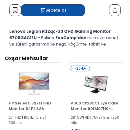
Səbətə at
Paylaş
Lenovo Legion R32qc-30 QHD Gaming Monitor
67C8GAC1EU
- Bakıda
EvoComp'dan
rəsmi zəmanət
və sürətli çatdırılma ilə nəğd, köçürmə, taksit və
kreditlə
onlayn sifariş
edin.
Oxşar Məhsullar
-
204
HP Series 5 527sf FHD
ASUS VP299CL Eye Care
Monitor 94F44AA
Monitor 90LM07H0-
B01170
27" FHD | 100Hz | 5ms |
29" UWFHD | 75Hz | 1ms | 350
300nits
nits