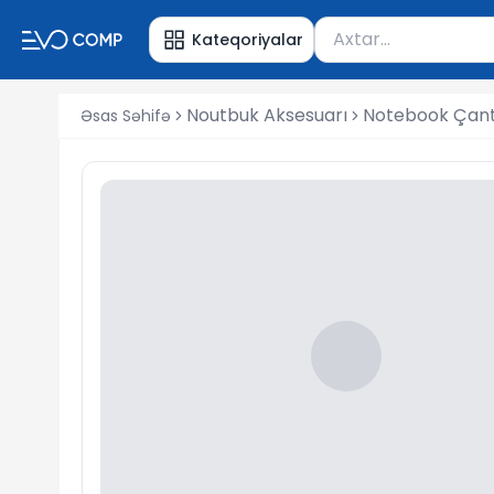
Məhsul axtar
Kateqoriyalar
Axtarış üçün ən azı 
Noutbuk Aksesuarı
Notebook Çant
Əsas Səhifə