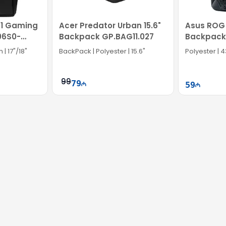
1 Gaming
Acer Predator Urban 15.6"
Asus ROG
06S0-
Backpack GP.BAG11.027
Backpack
BBP020
| 17"/18"
BackPack | Polyester | 15.6"
Polyester | 4
99
79
59
ətə at
Səbətə at