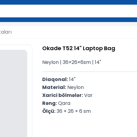
2 simvol yazın. Göndərmək üçün Enter düyməsini basın və y
aları
Okade T52 14" Laptop Bag
Neylon | 36×26×6sm | 14"
Diaqonal:
 14"
Material:
 Neylon
Xarici bölmələr:
 Var
Rəng:
 Qara
Ölçü:
 36 × 26 × 6 sm