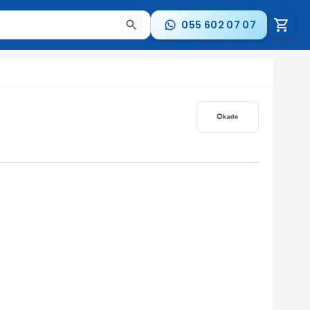
055 602 07 07
a nəticələr arasında keçid etmək üçün ox düymələrindən i