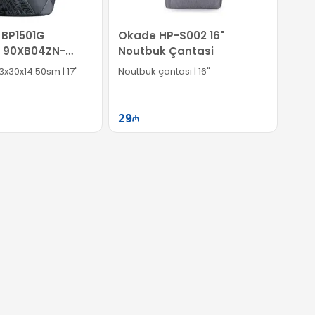
 BP1501G
Okade HP-S002 16"
 90XB04ZN-
Noutbuk Çantasi
3x30x14.50sm | 17"
Noutbuk çantası | 16"
29
Səbətə at
Səbətə at