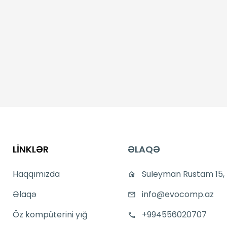
LİNKLƏR
ƏLAQƏ
Haqqımızda
Suleyman Rustam 15,
Əlaqə
info@evocomp.az
Öz kompüterini yığ
+994556020707