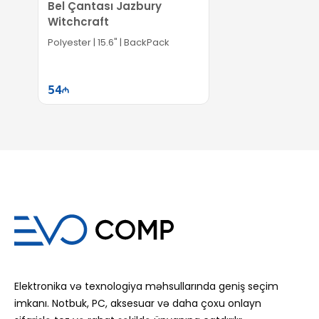
Bel Çantası Jazbury
Witchcraft
Polyester | 15.6" | BackPack
54
Səbətə at
Elektronika və texnologiya məhsullarında geniş seçim
imkanı. Notbuk, PC, aksesuar və daha çoxu onlayn