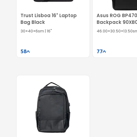
Trust Lisboa 16" Laptop
Asus ROG BP470
Bag Black
Backpack 90XB
BBP010
30×40×6sm | 16"
46.00×30.50×13.50sm 
58
77
Səbətə at
Səb