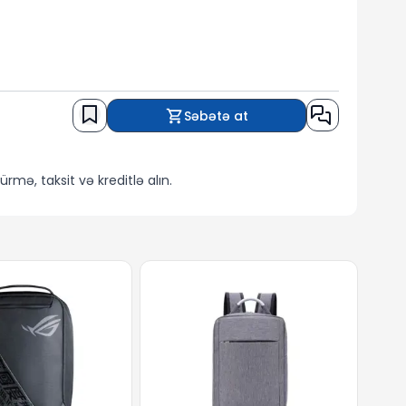
Səbətə at
rmə, taksit və kreditlə alın.