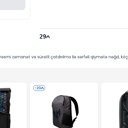
29
rəsmi zəmanət və sürətli çatdırılma ilə sərfəli qiymətə nəğd, köçü
-
20