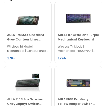
AULA F75MAX Gradient
AULA F87 Gradient Purple
Grey Contour Lines
Mechanical Keyboard
Mechanical Keyboard
Wireless Tri Mode |
Wireless Tri Mode |
Mechanical | Contour Lines |
Mechanical | 4000mAh |
75% Layout | 81 keys
80% Layout | 87 keys
179
179
AULA F108 Pro Gradient
AULA F108 Pro Gray
Gray Zephyr Switch
Yellow Reaper Switch