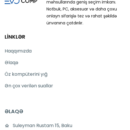
məhsullarında geniş seçim imkanı.
Notbuk, PC, aksesuar və daha çoxu
onlayn sifarişlə tez və rahat şəkildə
ünvanına çatdırılır.
LİNKLƏR
Haqqımızda
Əlaqə
Öz kompüterini yığ
Ən çox verilən suallar
ƏLAQƏ
Suleyman Rustam 15, Baku