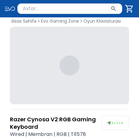
Məhsul axtar
Axtarış üçün ən azı 2 simvol yazın. Göndərmək üçü
Əsas Səhifə
Evo Gaming Zone
Oyun Klaviaturası
Razer Cynosa V2 RGB Gaming
Keyboard
Wired | Membran | RGB | TI1578