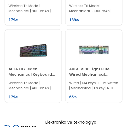
Wireless Keyboard
Wireless Keyboard
Wireless Tri Mode |
Wireless Tri Mode |
Mechanical | 8000mAh |
Mechanical | 8000mAh |
100% Layout | 104 keys
100% Layout | 104 keys
179
189
AULA F87 Black
AULA S500 Light Blue
Mechanical Keyboard
Wired Mechanical
Space Crystal Switch
Gaming Keyboard
Wireless Tri Mode |
Wired | 104 keys | Blue Switch
Mechanical | 4000mAh |
| Mechanical | FN key | RGB
80% Layout | 87 keys
179
65
Elektronika və texnologiya