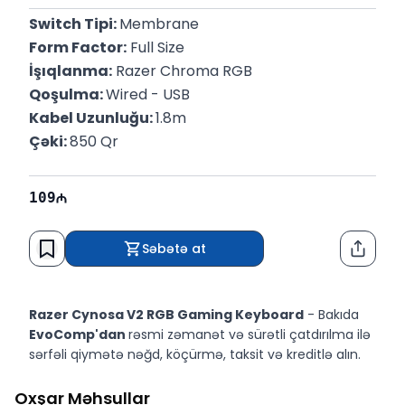
Switch Tipi: 
Membrane
Form Factor:
 Full Size
İşıqlanma:
 Razer Chroma RGB
Qoşulma: 
Wired - USB
Kabel Uzunluğu: 
1.8m
Çəki: 
850 Qr
109
Səbətə at
Paylaş
Razer Cynosa V2 RGB Gaming Keyboard
- Bakıda
EvoComp'dan
rəsmi zəmanət və sürətli çatdırılma ilə
sərfəli qiymətə nəğd, köçürmə, taksit və kreditlə alın.
Oxşar Məhsullar