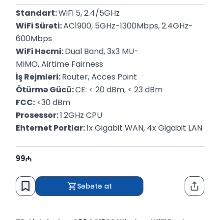
Standart: 
WiFi 5, 2.4/5GHz
WiFi Sürəti: 
AC1900, 5GHz-1300Mbps, 2.4GHz-
600Mbps
WiFi Həcmi: 
Dual Band, 3x3 MU-
MIMO, Airtime Fairness
İş Rejmləri: 
Router, Acces Point
Ötürmə Gücü: 
CE: < 20 dBm, < 23 dBm
FCC:
 <30 dBm
Prosessor: 
1.2GHz CPU
Ehternet Portlar: 
1x Gigabit WAN, 4x Gigabit LAN
99
Səbətə at
Paylaş