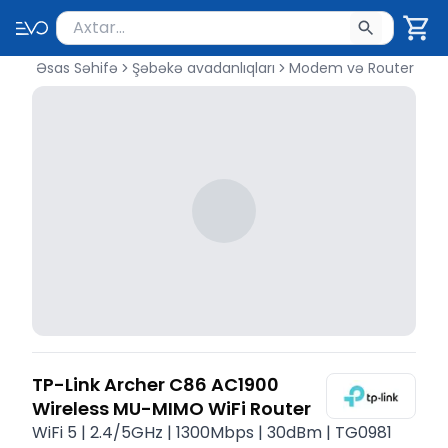
Məhsul axtar
Axtarış üçün ən azı 2 simvol yazın. Göndərmək üçü
Əsas Səhifə
Şəbəkə avadanlıqları
Modem və Router
TP-Link Archer C86 AC1900
Wireless MU-MIMO WiFi Router
WiFi 5 | 2.4/5GHz | 1300Mbps | 30dBm | TG0981