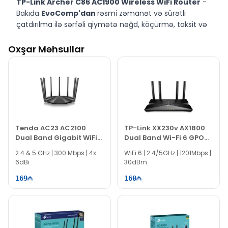
TP-Link Archer C86 AC1900 Wireless WiFi Router
-
Bakıda
EvoComp'dan
rəsmi zəmanət və sürətli
çatdırılma ilə sərfəli qiymətə nəğd, köçürmə, taksit və
kreditlə alın.
Oxşar Məhsullar
Tenda AC23 AC2100
TP-Link XX230v AX1800
Dual Band Gigabit WiFi
Dual Band Wi-Fi 6 GPON
Router
Router
2.4 & 5 GHz | 300 Mbps | 4x
WiFi 6 | 2.4/5GHz | 1201Mbps |
6dBi
30dBm
169
160