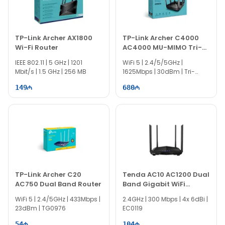
TP-Link Archer AX1800
TP-Link Archer C4000
Wi-Fi Router
AC4000 MU-MIMO Tri-
Band WiFi Router
IEEE 802.11 | 5 GHz | 1201
WiFi 5 | 2.4/5/5GHz |
Mbit/s | 1.5 GHz | 256 MB
1625Mbps | 30dBm | Tri-
Band | TG1032
149
680
TP-Link Archer C20
Tenda AC10 AC1200 Dual
AC750 Dual Band Router
Band Gigabit WiFi
Router
WiFi 5 | 2.4/5GHz | 433Mbps |
2.4GHz | 300 Mbps | 4x 6dBi |
23dBm | TG0976
EC0119
54
104