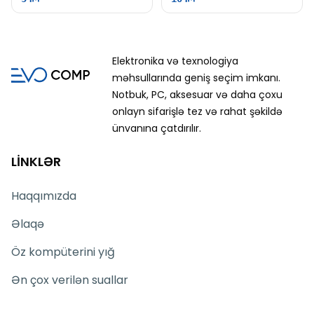
Elektronika və texnologiya
məhsullarında geniş seçim imkanı.
Notbuk, PC, aksesuar və daha çoxu
onlayn sifarişlə tez və rahat şəkildə
ünvanına çatdırılır.
LİNKLƏR
Haqqımızda
Əlaqə
Öz kompüterini yığ
Ən çox verilən suallar