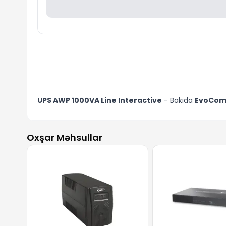
UPS AWP 1000VA Line Interactive
- Bakıda
EvoCom
Oxşar Məhsullar