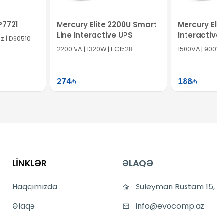
P7721
Mercury Elite 2200U Smart
Mercury El
Line Interactive UPS
Interacti
Hz | DS0510
2200 VA | 1320W | EC1528
1500VA | 900
274
188
ətə at
Səbətə at
LİNKLƏR
ƏLAQƏ
Haqqımızda
Suleyman Rustam 15,
Əlaqə
info@evocomp.az