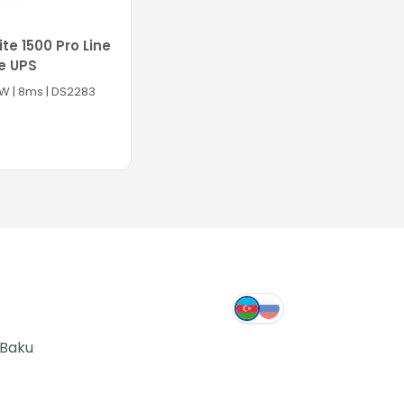
ite 1500 Pro Line
ve UPS
W | 8ms | DS2283
Səbətə at
 Baku