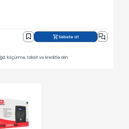
Səbətə at
d, köçürmə, taksit və kreditlə alın.