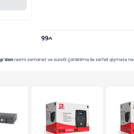
99
p'dan
rəsmi zəmanət və sürətli çatdırılma ilə sərfəli qiymətə nəğ