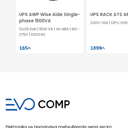
UPS AWP Wise Aide Single-
UPS RACK ATS A
phase 1500VA
230V | 10A | 12Pc | 63
12v/8.0ah | 1500 VA | 40 dBA | 160 -
275V | DS0240
165
1899
Səbətə at
Səb
Elektronika və texnologiya məhsullarında geniş seçim