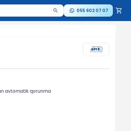
055 602 07 07
a nəticələr arasında keçid etmək üçün ox düymələrindən i
dan avtomatik qorunma