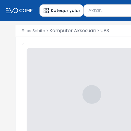
Məhsul axtar
Kateqoriyalar
Axtarış üçün ən azı 
Kompüter Aksesuarı
UPS
Əsas Səhifə