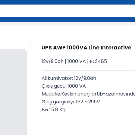
2 simvol yazın. Göndərmək üçün Enter düyməsini basın və y
UPS AWP 1000VA Line Interactive
12v/9.0ah | 1000 VA | EC1485
Akkumlyator: 12v/9.0ah
Çıxış gücü: 1000 VA
Müdafiə:Kəskin enerji artib-azalmasın
Giriş gərginliyi: 162 - 295V
Вес: 5.8 Kq