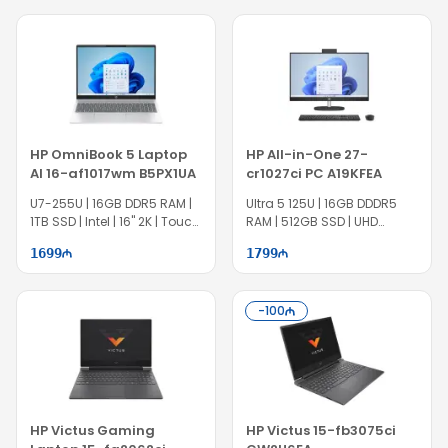
HP OmniBook 5 Laptop
HP All-in-One 27-
AI 16-af1017wm B5PX1UA
cr1027ci PC A19KFEA
U7-255U | 16GB DDR5 RAM |
Ultra 5 125U | 16GB DDDR5
1TB SSD | Intel | 16" 2K | Touch
RAM | 512GB SSD | UHD
| 60Hz | Win11
Graphics | 27" FHD
1699
1799
-
100
HP Victus Gaming
HP Victus 15-fb3075ci