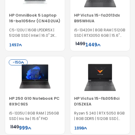
HP OmniBook 5 Laptop
HP Victus 15-fa2013dx
16-ba1056nr (CN4D2UA)
B95WHUA
C5-120U | 16GB LPDDR5X |
i5-13420H | 8GB RAM | 512GB
512GB SSD | Intel | 16.0" 2K
SSD | RTX3050 6GB | 15.6"
IPS| Win11
FHD | 144Hz | Win11 | EC0743
1499
1449
1497
-
150
HP 250 G10 Notebook PC
HP Victus 15-fb3058ci
8X9C9ES
D15ZKEA
i5-1335U | 8GB RAM | 256GB
Ryzen 5 240 | RTX 5050 8GB
SSD | Iris Xe | 15.6" FHD
| 8GB DDR5 | 512GB SSD |
IS7055
1149
999
1890