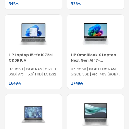
545
536
HP Laptop 15-fd1072cl
HP OmniBook X Laptop
CK0R1UA
Next Gen AI 17-
dd0047nr B88A2UA
U7-155H | 16GB RAM | 512GB
U7-256V | 16GB DDR5 RAM |
SSD | Arc | 15.6" FHD | EC1532
512GB SSD | Arc 140V (8GB) |
17.3" FHD | Touch | Win11 |
1649
1749
EC1533