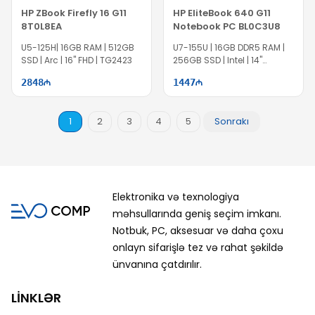
HP ZBook Firefly 16 G11
HP EliteBook 640 G11
8T0L8EA
Notebook PC BL0C3U8
U5-125H| 16GB RAM | 512GB
U7-155U | 16GB DDR5 RAM |
SSD | Arc | 16" FHD | TG2423
256GB SSD | Intel | 14"
WUXGA | Win11 Pro | IS1143
2848
1447
1
2
3
4
5
Sonrakı
Elektronika və texnologiya
məhsullarında geniş seçim imkanı.
Notbuk, PC, aksesuar və daha çoxu
onlayn sifarişlə tez və rahat şəkildə
ünvanına çatdırılır.
LİNKLƏR