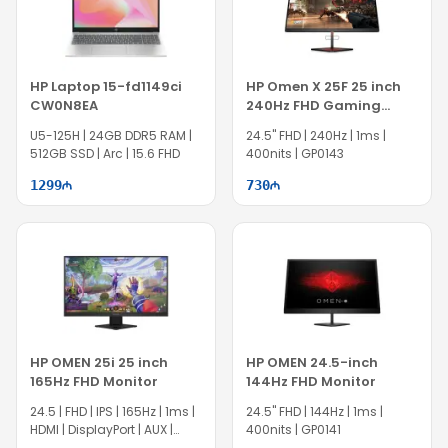
HP Laptop 15-fd1149ci
HP Omen X 25F 25 inch
CW0N8EA
240Hz FHD Gaming
Monitor
U5-125H | 24GB DDR5 RAM |
24.5'' FHD | 240Hz | 1ms |
512GB SSD | Arc | 15.6 FHD
400nits | GP0143
1299
730
HP OMEN 25i 25 inch
HP OMEN 24.5-inch
165Hz FHD Monitor
144Hz FHD Monitor
24.5 | FHD | IPS | 165Hz | 1ms |
24.5'' FHD | 144Hz | 1ms |
HDMI | DisplayPort | AUX |
400nits | GP0141
GP0142