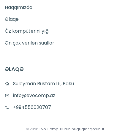
Haqqımızda
Əlaqə
Öz kompüterini yığ
Ən çox verilən suallar
ƏLAQƏ
Suleyman Rustam 15, Baku
info@evocomp.az
+994556020707
©
2026
Evo Comp
.
Bütün hüquqlar qorunur