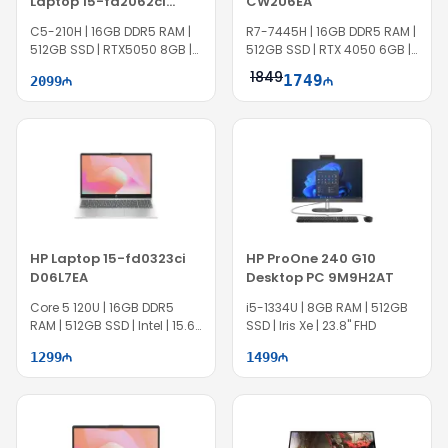
Laptop 15-fa2062ci
CW2U6EA
BZ2X4EA
C5-210H | 16GB DDR5 RAM |
R7-7445H | 16GB DDR5 RAM |
512GB SSD | RTX5050 8GB |
512GB SSD | RTX 4050 6GB |
15.6" FHD | 144Hz
15.6" FHD | 144Hz
1849
1749
2099
HP Laptop 15-fd0323ci
HP ProOne 240 G10
D06L7EA
Desktop PC 9M9H2AT
Core 5 120U | 16GB DDR5
i5-1334U | 8GB RAM | 512GB
RAM | 512GB SSD | Intel | 15.6"
SSD | Iris Xe | 23.8" FHD
FHD
1299
1499