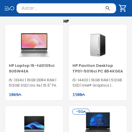
Məhsul axtar
Axtarış üçün ən azı 2 simvol yazın. Göndərmək üçü
HP
HP Laptop 15-fd0105ci
HP Pavilion Desktop
9U5W4EA
TP01-5016ci PC B54KGEA
i5-1334U | 16GB DDR4 RAM |
i5-14400 | 16GB RAM | 512GB
512GB SSD | Iris Xe | 15.6" FHD
SSD | Intel® Graphics |
| 60Hz
TII0005
1069
1500
-
50