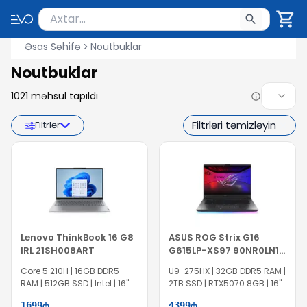
Məhsul axtar
Axtarış üçün ən azı 2 simvol yazın. Göndərmək üçü
Əsas Səhifə
Noutbuklar
Noutbuklar
1021
məhsul tapıldı
Filtrləri təmizləyin
Filtrlər
Lenovo ThinkBook 16 G8
ASUS ROG Strix G16
IRL 21SH008ART
G615LP-XS97 90NR0LN1-
M000P0
Core 5 210H | 16GB DDR5
U9-275HX | 32GB DDR5 RAM |
RAM | 512GB SSD | Intel | 16"
2TB SSD | RTX5070 8GB | 16"
WUXGA
WQXGA | 240Hz | Win11 Pro |
1699
4399