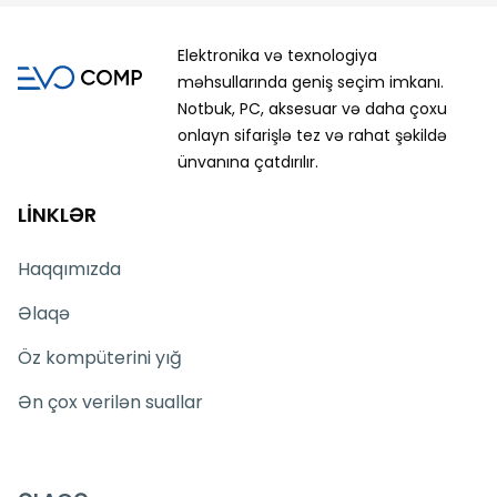
Elektronika və texnologiya
məhsullarında geniş seçim imkanı.
Notbuk, PC, aksesuar və daha çoxu
onlayn sifarişlə tez və rahat şəkildə
ünvanına çatdırılır.
LİNKLƏR
Haqqımızda
Əlaqə
Öz kompüterini yığ
Ən çox verilən suallar