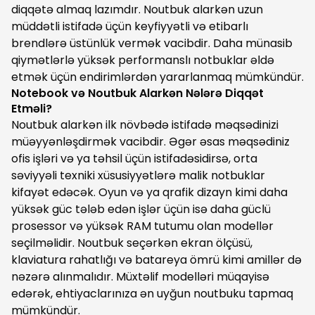
diqqətə almaq lazımdır. Noutbuk alarkən uzun
müddətli istifadə üçün keyfiyyətli və etibarlı
brendlərə üstünlük vermək vacibdir. Daha münasib
qiymətlərlə yüksək performanslı notbuklar əldə
etmək üçün endirimlərdən yararlanmaq mümkündür.
Notebook və Noutbuk Alarkən Nələrə Diqqət
Etməli?
Noutbuk alarkən ilk növbədə istifadə məqsədinizi
müəyyənləşdirmək vacibdir. Əgər əsas məqsədiniz
ofis işləri və ya təhsil üçün istifadəsidirsə, orta
səviyyəli texniki xüsusiyyətlərə malik notbuklar
kifayət edəcək. Oyun və ya qrafik dizayn kimi daha
yüksək güc tələb edən işlər üçün isə daha güclü
prosessor və yüksək RAM tutumu olan modellər
seçilməlidir. Noutbuk seçərkən ekran ölçüsü,
klaviatura rahatlığı və batareya ömrü kimi amillər də
nəzərə alınmalıdır. Müxtəlif modelləri müqayisə
edərək, ehtiyaclarınıza ən uyğun noutbuku tapmaq
mümkündür.