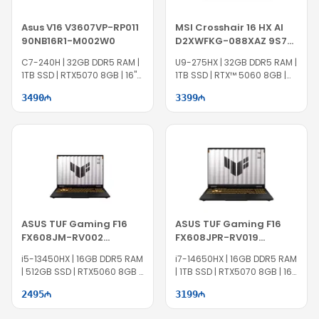
Asus V16 V3607VP-RP011
MSI Crosshair 16 HX AI
90NB16R1-M002W0
D2XWFKG-088XAZ 9S7-
15P421-088
C7-240H | 32GB DDR5 RAM |
U9-275HX | 32GB DDR5 RAM |
1TB SSD | RTX5070 8GB | 16"
1TB SSD | RTX™ 5060 8GB |
WUXGA | 144Hz
16" QHD | 240Hz
3490
3399
ASUS TUF Gaming F16
ASUS TUF Gaming F16
FX608JM-RV002
FX608JPR-RV019
90NR0MI1-M002V0
90NR0NG1-M00350
i5-13450HX | 16GB DDR5 RAM
i7-14650HX | 16GB DDR5 RAM
| 512GB SSD | RTX5060 8GB |
| 1TB SSD | RTX5070 8GB | 16"
16" FHD+ | 165Hz
WUXGA | 165Hz
2495
3199