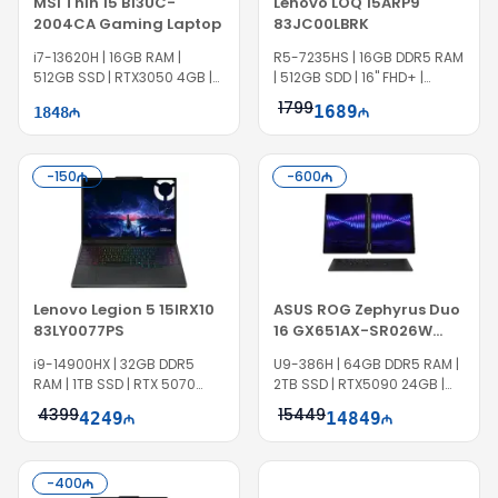
MSI Thin 15 B13UC-
Lenovo LOQ 15ARP9
2004CA Gaming Laptop
83JC00LBRK
i7-13620H | 16GB RAM |
R5-7235HS | 16GB DDR5 RAM
512GB SSD | RTX3050 4GB |
| 512GB SDD | 16" FHD+ |
15.6" FHD | 144Hz | Win11
RTX4050 6GB | 144Hz
1799
1689
1848
-
150
-
600
Lenovo Legion 5 15IRX10
ASUS ROG Zephyrus Duo
83LY0077PS
16 GX651AX-SR026W
90NR0NT2-M00220
i9-14900HX | 32GB DDR5
U9-386H | 64GB DDR5 RAM |
RAM | 1TB SSD | RTX 5070
2TB SSD | RTX5090 24GB |
8GB | 15.1″ WQXGA | OLED |
16" 3K OLED | 120Hz
4399
15449
4249
14849
165Hz
-
400