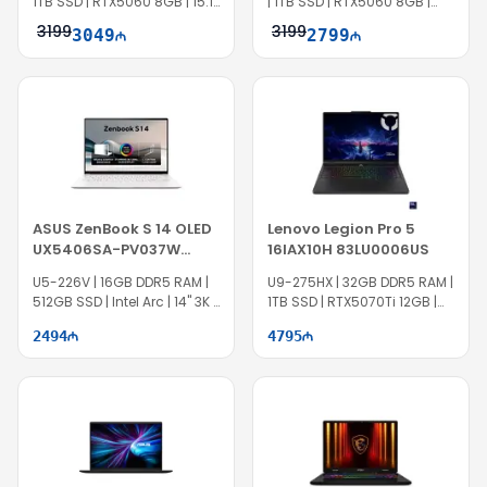
1TB SSD | RTX5060 8GB | 15.1″
| 1TB SSD | RTX5060 8GB |
WQXGA | OLED | 165Hz | Win11
15.6″ FHD | 144Hz
3199
3199
3049
2799
Pro | EC1412
ASUS ZenBook S 14 OLED
Lenovo Legion Pro 5
UX5406SA-PV037W
16IAX10H 83LU0006US
90NB14F2-M007Z0
U5-226V | 16GB DDR5 RAM |
U9-275HX | 32GB DDR5 RAM |
512GB SSD | Intel Arc | 14" 3K |
1TB SSD | RTX5070Ti 12GB |
120Hz | Win11
16″ WQXGA | 165Hz | Win11
2494
4795