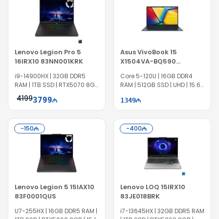
Lenovo Legion Pro 5
Asus VivoBook 15
16IRX10 83NN001KRK
X1504VA-BQ590
90NB13Y1-M00X70
i9-14900HX | 32GB DDR5
Core 5-120U | 16GB DDR4
RAM | 1TB SSD | RTX5070 8GB
RAM | 512GB SSD | UHD | 15.6"
| 16″ WQXGA | 240Hz | EC1408
FHD | 60Hz
4199
3799
1349
-
150
-
400
Lenovo Legion 5 15IAX10
Lenovo LOQ 15IRX10
83F0001QUS
83JE018BRK
U7-255HX | 16GB DDR5 RAM |
i7-13645HX | 32GB DDR5 RAM