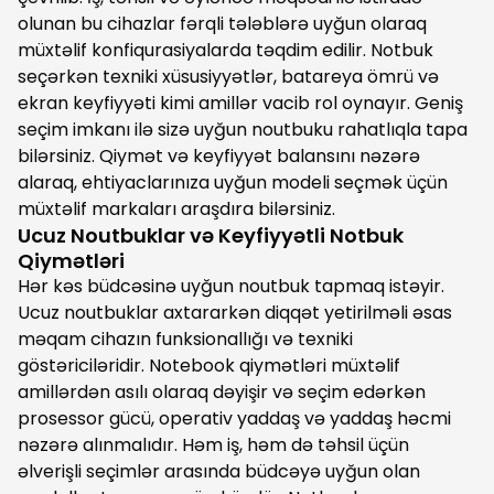
olunan bu cihazlar fərqli tələblərə uyğun olaraq
müxtəlif konfiqurasiyalarda təqdim edilir. Notbuk
seçərkən texniki xüsusiyyətlər, batareya ömrü və
ekran keyfiyyəti kimi amillər vacib rol oynayır. Geniş
seçim imkanı ilə sizə uyğun noutbuku rahatlıqla tapa
bilərsiniz. Qiymət və keyfiyyət balansını nəzərə
alaraq, ehtiyaclarınıza uyğun modeli seçmək üçün
müxtəlif markaları araşdıra bilərsiniz.
Ucuz Noutbuklar və Keyfiyyətli Notbuk
Qiymətləri
Hər kəs büdcəsinə uyğun noutbuk tapmaq istəyir.
Ucuz noutbuklar axtararkən diqqət yetirilməli əsas
məqam cihazın funksionallığı və texniki
göstəriciləridir. Notebook qiymətləri müxtəlif
amillərdən asılı olaraq dəyişir və seçim edərkən
prosessor gücü, operativ yaddaş və yaddaş həcmi
nəzərə alınmalıdır. Həm iş, həm də təhsil üçün
əlverişli seçimlər arasında büdcəyə uyğun olan