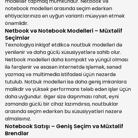
modellər tapmaq mümkündür. Netbook və
notebook modelləri arasında seçim edərkən
ehtiyaclarınıza ən uyğun variantı müəyyən etmək
önəmlidir.
Netbook və Notebook Modelleri – Müxtəlif
Seçimlər
Texnologiya inkişaf etdikcə noutbuk modelləri də
yenilənir və daha güclü xüsusiyyətlərə sahib olur.
Netbook modelləri daha kompakt və yüngül olması
ilə fərqlənir və əsasən internetdə işləmək, sənəd
yazmaq və multimedia istifadəsi üçün nəzərdə
tutulub. Notbuk modelləri isə daha geniş imkanlara
malikdir və yüksək performans tələb edən işlər üçün
daha uyğundur. Əgər sizə daşınması rahat, eyni
zamanda güclü bir cihaz lazımdırsa, noutbuklar
arasında seçim edərkən bu xüsusiyyətləri nəzərə
almalısınız.
Notebook Satışı – Geniş Seçim və Müxtəlif
Brendlər