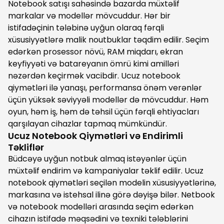
Notebook satışı sahəsində bazarda müxtəlif
markalar və modellər mövcuddur. Hər bir
istifadəçinin tələbinə uyğun olaraq fərqli
xüsusiyyətlərə malik noutbuklar təqdim edilir. Seçim
edərkən prosessor növü, RAM miqdarı, ekran
keyfiyyəti və batareyanın ömrü kimi amilləri
nəzərdən keçirmək vacibdir. Ucuz notebook
qiymətləri ilə yanaşı, performansa önəm verənlər
üçün yüksək səviyyəli modellər də mövcuddur. Həm
oyun, həm iş, həm də təhsil üçün fərqli ehtiyacları
qarşılayan cihazlar tapmaq mümkündür.
Ucuz Notebook Qiymətləri və Endirimli
Təkliflər
Büdcəyə uyğun notbuk almaq istəyənlər üçün
müxtəlif endirim və kampaniyalar təklif edilir. Ucuz
notebook qiymətləri seçilən modelin xüsusiyyətlərinə,
markasına və istehsal ilinə görə dəyişə bilər. Netbook
və notebook modelləri arasında seçim edərkən
cihazın istifadə məqsədini və texniki tələblərini