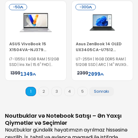
-
50
-
300
ASUS VivoBook 15
Asus ZenBook 14 OLED
X1504VA-NJ379
UX3405CA-U7512
90NB10J2-M00H50
90NB14W7-M00MP0
i7-1355U | 8GB RAM | 512GB
U7-255H | 16GB DDR5 RAM |
SSD | İris Xe | 15.6" FHD |
512GB SSD | ARC | 14" WUXGA
DS3490
| OLED | IS1092
1399
2399
1349
2099
1
2
3
4
5
Sonrakı
Noutbuklar və Notebook Satışı – Ən Yaxşı
Qiymətlər və Seçimlər
Noutbuklar gündəlik həyatımızın ayrılmaz hissəsinə
çevrilib. İş, təhsil və əyləncə məqsədi ilə istifadə