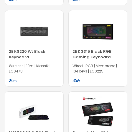
2E KS220 WL Black
2E KG315 Black RGB
Keyboard
Gaming Keyboard
Wireless | 10m | Klassik |
Wired | RGB | Membrane |
EC0478
104 keys | EC0225
26
35