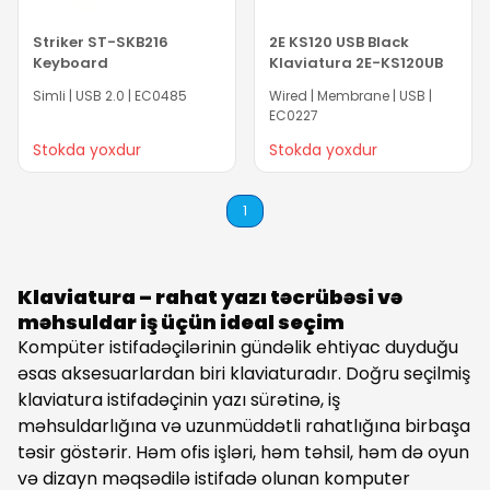
Striker ST-SKB216
2E KS120 USB Black
Keyboard
Klaviatura 2E-KS120UB
Simli | USB 2.0 | EC0485
Wired | Membrane | USB |
EC0227
Stokda yoxdur
Stokda yoxdur
1
Klaviatura – rahat yazı təcrübəsi və
məhsuldar iş üçün ideal seçim
Kompüter istifadəçilərinin gündəlik ehtiyac duyduğu
əsas aksesuarlardan biri klaviaturadır. Doğru seçilmiş
klaviatura istifadəçinin yazı sürətinə, iş
məhsuldarlığına və uzunmüddətli rahatlığına birbaşa
təsir göstərir. Həm ofis işləri, həm təhsil, həm də oyun
və dizayn məqsədilə istifadə olunan komputer