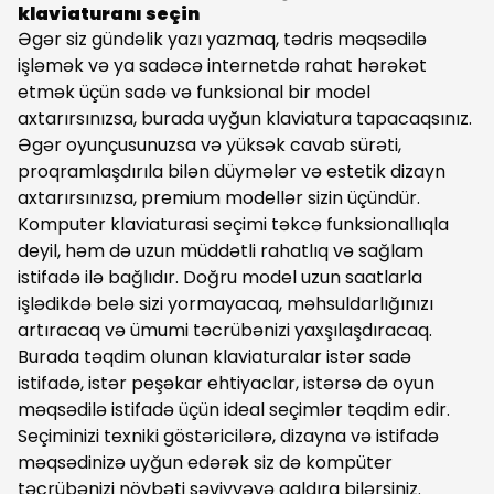
klaviaturanı seçin
Əgər siz gündəlik yazı yazmaq, tədris məqsədilə
işləmək və ya sadəcə internetdə rahat hərəkət
etmək üçün sadə və funksional bir model
axtarırsınızsa, burada uyğun klaviatura tapacaqsınız.
Əgər oyunçusunuzsa və yüksək cavab sürəti,
proqramlaşdırıla bilən düymələr və estetik dizayn
axtarırsınızsa, premium modellər sizin üçündür.
Komputer klaviaturasi seçimi təkcə funksionallıqla
deyil, həm də uzun müddətli rahatlıq və sağlam
istifadə ilə bağlıdır. Doğru model uzun saatlarla
işlədikdə belə sizi yormayacaq, məhsuldarlığınızı
artıracaq və ümumi təcrübənizi yaxşılaşdıracaq.
Burada təqdim olunan klaviaturalar istər sadə
istifadə, istər peşəkar ehtiyaclar, istərsə də oyun
məqsədilə istifadə üçün ideal seçimlər təqdim edir.
Seçiminizi texniki göstəricilərə, dizayna və istifadə
məqsədinizə uyğun edərək siz də kompüter
təcrübənizi növbəti səviyyəyə qaldıra bilərsiniz.