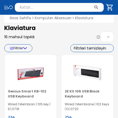
Məhsul axtar
Axtarış üçün ən azı 2 simvol yazın. Göndərmək üçü
Əsas Səhifə
Kompüter Aksesuarı
Klaviatura
Klaviatura
16
məhsul tapıldı
Filtrləri təmizləyin
Filtrlər
Genius Smart KB-102
2E KS 106 USB Black
USB Keyboard
Keyboard
Wired | Membran | 105 key |
Wired | Membrane | 102 Keys
EC0718
| EC0720
22
25