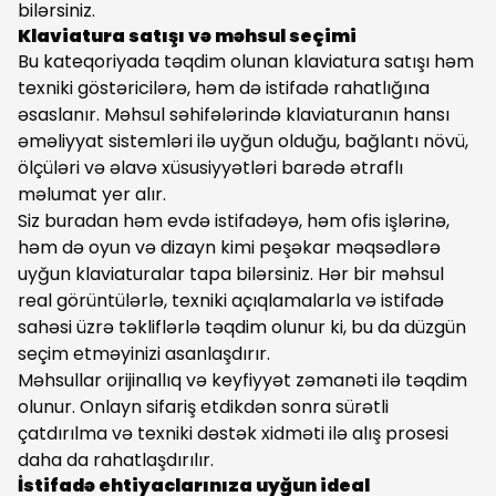
bilərsiniz.
Klaviatura satışı və məhsul seçimi
Bu kateqoriyada təqdim olunan klaviatura satışı həm
texniki göstəricilərə, həm də istifadə rahatlığına
əsaslanır. Məhsul səhifələrində klaviaturanın hansı
əməliyyat sistemləri ilə uyğun olduğu, bağlantı növü,
ölçüləri və əlavə xüsusiyyətləri barədə ətraflı
məlumat yer alır.
Siz buradan həm evdə istifadəyə, həm ofis işlərinə,
həm də oyun və dizayn kimi peşəkar məqsədlərə
uyğun klaviaturalar tapa bilərsiniz. Hər bir məhsul
real görüntülərlə, texniki açıqlamalarla və istifadə
sahəsi üzrə təkliflərlə təqdim olunur ki, bu da düzgün
seçim etməyinizi asanlaşdırır.
Məhsullar orijinallıq və keyfiyyət zəmanəti ilə təqdim
olunur. Onlayn sifariş etdikdən sonra sürətli
çatdırılma və texniki dəstək xidməti ilə alış prosesi
daha da rahatlaşdırılır.
İstifadə ehtiyaclarınıza uyğun ideal