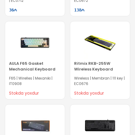
| EC0712
EC0672
36
138
AULA F65 Gasket
Ritmix RKB-255W
Mechanical Keyboard
Wireless Keyboard
F65 | Wirelles | Mexaniki |
Wireless | Membran | 111 key |
IT0908
EC0676
Stokda yoxdur
Stokda yoxdur