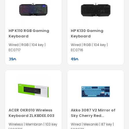
HP K110 RGB Gaming
HP K130 Gaming
Keyboard
Keyboard
Wired | RGB | 104 key |
Wired | RGB | 104 key |
EC0717
EC0716
39
49
ACER OKR010 Wireless
Akko 3087 V2 Mirror of
Keyboard ZL.KBDEE.003
Sky Cherry Red
Keyboard
Wireless | Membran | 103 key
Wired | Mexaniki | 87 key |