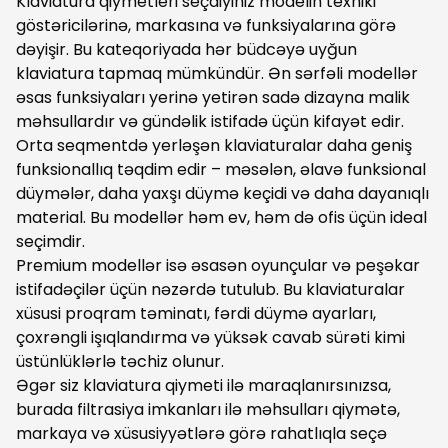
Klaviatura qiymetleri seçdiyiniz modelin texniki
göstəricilərinə, markasına və funksiyalarına görə
dəyişir. Bu kateqoriyada hər büdcəyə uyğun
klaviatura tapmaq mümkündür. Ən sərfəli modellər
əsas funksiyaları yerinə yetirən sadə dizayna malik
məhsullardır və gündəlik istifadə üçün kifayət edir.
Orta seqmentdə yerləşən klaviaturalar daha geniş
funksionallıq təqdim edir – məsələn, əlavə funksional
düymələr, daha yaxşı düymə keçidi və daha dayanıqlı
material. Bu modellər həm ev, həm də ofis üçün ideal
seçimdir.
Premium modellər isə əsasən oyunçular və peşəkar
istifadəçilər üçün nəzərdə tutulub. Bu klaviaturalar
xüsusi proqram təminatı, fərdi düymə ayarları,
çoxrəngli işıqlandırma və yüksək cavab sürəti kimi
üstünlüklərlə təchiz olunur.
Əgər siz klaviatura qiymeti ilə maraqlanırsınızsa,
burada filtrasiya imkanları ilə məhsulları qiymətə,
markaya və xüsusiyyətlərə görə rahatlıqla seçə