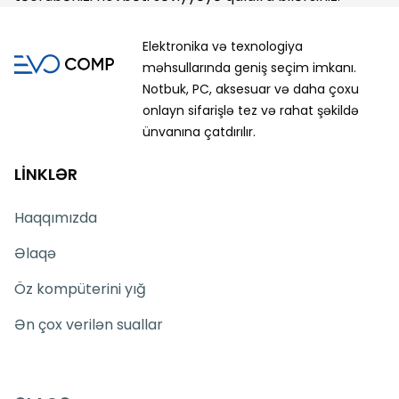
Elektronika və texnologiya
məhsullarında geniş seçim imkanı.
Notbuk, PC, aksesuar və daha çoxu
onlayn sifarişlə tez və rahat şəkildə
ünvanına çatdırılır.
LİNKLƏR
Haqqımızda
Əlaqə
Öz kompüterini yığ
Ən çox verilən suallar