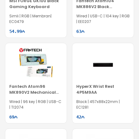
MSI FORGE GK100 Black
Fantech Atom104
Gaming Keyboard
MK886V2 Black
Mechanical Gaming
Simli | RGB | Membran|
Wired | USB-C | 104 key | RGB
Keyboard
EC0479
| EE0207
54.99
63
Fantech Atom96
HyperX Wrist Rest
MK890V2 Mechanical
4P5M9AA
Gaming Keyboard - Sky
Wired | 96 key | RGB | USB-C
Black | 457x88x22mm |
Blue
| TI2074
EC1281
69
42