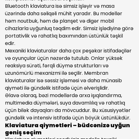
Bluetooth klaviatura isə simsiz işləyir və masa
üzərində daha səliqəli mühit yaradır. Bu modellər
həm noutbuk, həm də planşet və digər mobil
cihazlarla uyğunluq təqdim edir. Simsiz işlədiyinə görə
portativlik və rahatlıq baxımından üstünlük təşkil
edir.
Mexaniki klaviaturalar daha çox peşəkar istifadəçilər
və oyunçular üçün nəzərdə tutulub. Onlar yüksək
reaksiya sürəti, fərqli düymə strukturları və
uzunömürlü mexanizmi ilə seçilir. Membran
klaviaturalar isə səssiz işləməsi və daha münasib
qiyməti ilə gündəlik istifadə üçün əlverişlidir.
Əlavə olaraq, bəzi modellərdə arxa işıqlandırma,
multimedia düymələri, suya davamlılıq və rahatlıq
üçün bilək dayaqları da mövcuddur. Bu xüsusiyyətlər
gündəlik və intensiv istifadə üçün böyük üstünlükdür.
Klaviatura qiymetleri – büdcənizə uyğun
geniş seçim