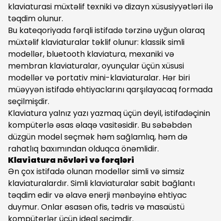
klaviaturasi müxtəlif texniki və dizayn xüsusiyyətləri ilə
təqdim olunur.
Bu kateqoriyada fərqli istifadə tərzinə uyğun olaraq
müxtəlif klaviaturalar təklif olunur: klassik simli
modellər, bluetooth klaviatura, mexaniki və
membran klaviaturalar, oyunçular üçün xüsusi
modellər və portativ mini-klaviaturalar. Hər biri
müəyyən istifadə ehtiyaclarını qarşılayacaq formada
seçilmişdir.
Klaviatura yalnız yazı yazmaq üçün deyil, istifadəçinin
kompüterlə əsas əlaqə vasitəsidir. Bu səbəbdən
düzgün model seçmək həm sağlamlıq, həm də
rahatlıq baxımından olduqca önəmlidir.
Klaviatura növləri və fərqləri
Ən çox istifadə olunan modellər simli və simsiz
klaviaturalardır. Simli klaviaturalar sabit bağlantı
təqdim edir və əlavə enerji mənbəyinə ehtiyac
duymur. Onlar əsasən ofis, tədris və masaüstü
kompüterlər üçün ideal seçimdir.