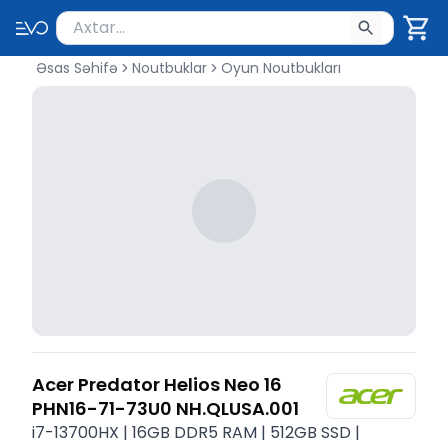
Məhsul axtar
Axtarış üçün ən azı 2 simvol yazın. Göndərmək üçü
Əsas Səhifə
Noutbuklar
Oyun Noutbukları
Acer Predator Helios Neo 16
PHN16-71-73U0 NH.QLUSA.001
i7-13700HX | 16GB DDR5 RAM | 512GB SSD |