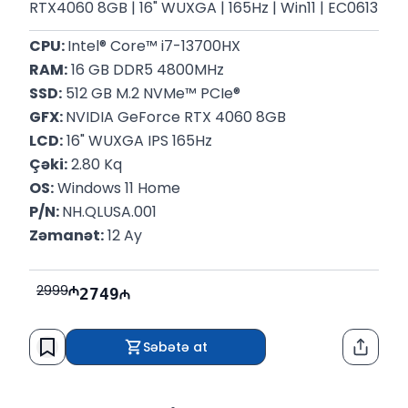
RTX4060 8GB | 16" WUXGA | 165Hz | Win11 | EC0613
CPU: 
Intel® Core™ i7-13700HX
RAM:
 16 GB DDR5 4800MHz
SSD:
 512 GB M.2 NVMe™ PCIe®
GFX: 
NVIDIA GeForce RTX 4060 8GB
LCD:
 16" WUXGA IPS 165Hz
Çəki:
 2.80 Kq
OS:
 Windows 11 Home
P/N: 
NH.QLUSA.001
Zəmanət:
 12 Ay
2999
2749
Səbətə at
Paylaş