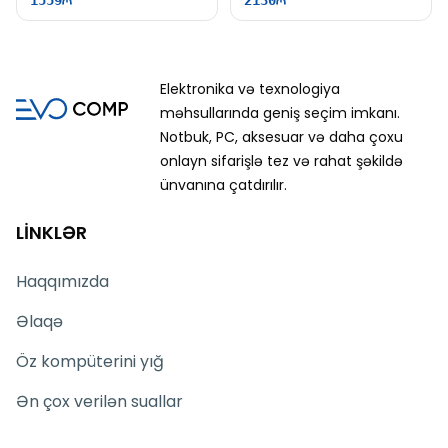
1559
2130
Elektronika və texnologiya
məhsullarında geniş seçim imkanı.
Notbuk, PC, aksesuar və daha çoxu
onlayn sifarişlə tez və rahat şəkildə
ünvanına çatdırılır.
LİNKLƏR
Haqqımızda
Əlaqə
Öz kompüterini yığ
Ən çox verilən suallar