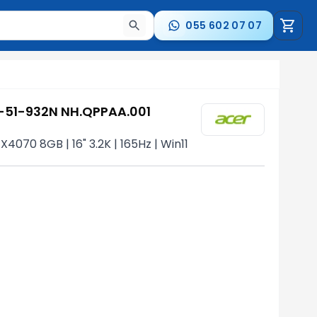
055 602 07 07
a nəticələr arasında keçid etmək üçün ox düymələrindən i
6-51-932N NH.QPPAA.001
4070 8GB | 16" 3.2K | 165Hz | Win11