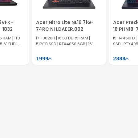
13VFK-
Acer Nitro Lite NL16 71G-
Acer Pred
-1832
74RC NH.DAEER.002
18 PHN18-
NH.QS1ER.
5 RAM | 1TB
i7-13620H | 16GB DDR5 RAM |
i5-14450HX |
5.6" FHD |
512GB SSD | RTX4050 6GB | 16″
SSD | RTX405
WUXGA | 165Hz
165Hz
1999
2888
ətə at
Səbətə at