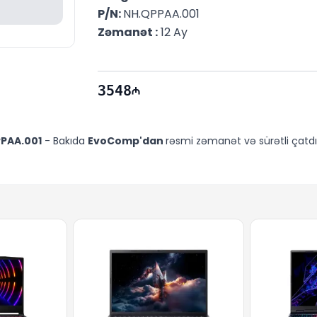
P/N: 
NH.QPPAA.001
Zəmanət :
 12 Ay
3548
PPAA.001
- Bakıda
EvoComp'dan
rəsmi zəmanət və sürətli çatdır