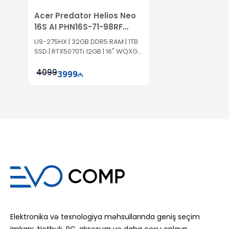
Acer Predator Helios Neo
16S AI PHN16S-71-98RF
NH.U0KAA.001
U9-275HX | 32GB DDR5 RAM | 1TB
SSD | RTX5070Ti 12GB | 16" WQXGA
| 240Hz | Win11
4099
3999
Səbətə at
Elektronika və texnologiya məhsullarında geniş seçim