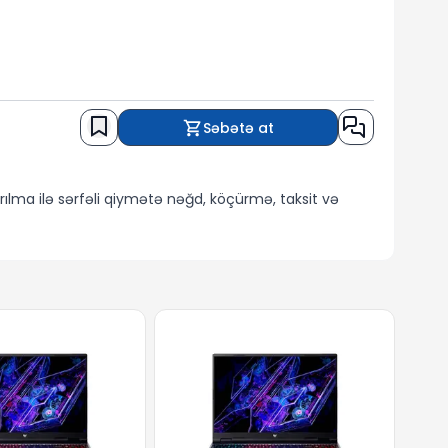
Səbətə at
ılma ilə sərfəli qiymətə nəğd, köçürmə, taksit və