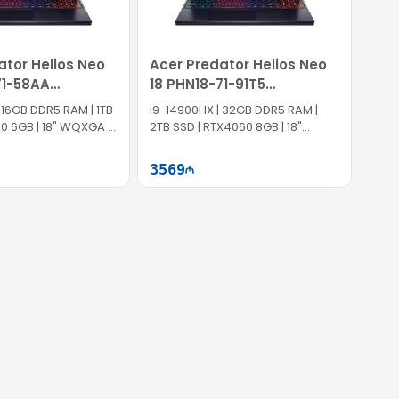
ator Helios Neo
Acer Predator Helios Neo
71-58AA
18 PHN18-71-91T5
001
NH.QS0ER.003
 16GB DDR5 RAM | 1TB
i9-14900HX | 32GB DDR5 RAM |
0 6GB | 18" WQXGA |
2TB SSD | RTX4060 8GB | 18"
WQXGA | 165Hz | Win11
3569
Səbətə at
Səbətə at