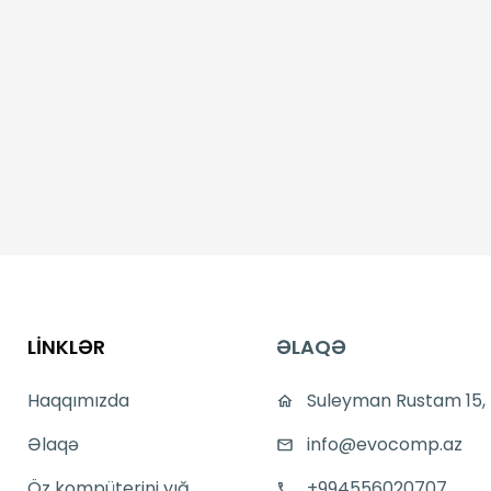
LİNKLƏR
ƏLAQƏ
Haqqımızda
Suleyman Rustam 15,
Əlaqə
info@evocomp.az
Öz kompüterini yığ
+994556020707