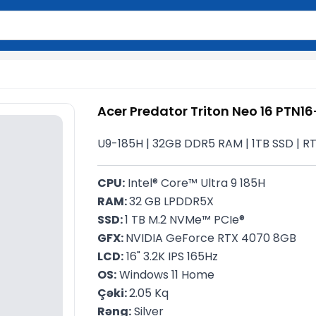
2 simvol yazın. Göndərmək üçün Enter düyməsini basın və y
Acer Predator Triton Neo 16 PTN1
U9-185H | 32GB DDR5 RAM | 1TB SSD | RTX
CPU:
 Intel® Core™ Ultra 9 185H
RAM: 
32 GB LPDDR5X
SSD: 
1 TB M.2 NVMe™ PCIe® 
GFX: 
NVIDIA GeForce RTX 4070 8GB
LCD:
 16" 3.2K IPS 165Hz
OS:
 Windows 11 Home
Çəki: 
2.05 Kq
Rəng:
 Silver