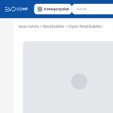
Məhsul axtar
Kateqoriyalar
Axtarış üçün ən azı 
Noutbuklar
Oyun Noutbukları
Əsas Səhifə