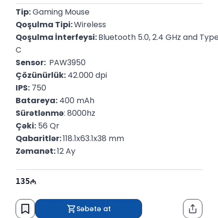
Tip:
 Gaming Mouse
Qoşulma Tipi: 
Wireless
Qoşulma İnterfeysi: 
Bluetooth 5.0, 2.4 GHz and Typ
C
Sensor: 
 PAW3950
Çözünürlük:
 42.000 dpi
IPS:
 750
Batareya:
 400 mAh
Sürətlənmə
: 8000hz
Çəki:
 56 Qr
Qabaritlər: 
118.1x63.1x38 mm
Zəmanət: 
12 Ay
135
Səbətə at
Paylaş