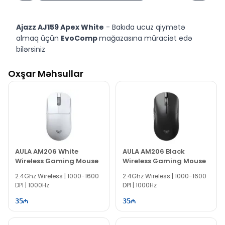
Ajazz AJ159 Apex White
- Bakıda ucuz qiymətə
almaq üçün
EvoComp
mağazasına müraciət edə
bilərsiniz
Ajazz AJ159 Apex White
- Bakıda
EvoComp
Oxşar Məhsullar
mağazasından
Taksit
kartları(Birkart, Tamkart),
Köçürmə
və
Daxili Kredit
ilə əldə edə bilərsiniz
Ajazz AJ159 Apex White -
Bakıda
EvoComp
mağazasından ucuz qiymətə nəğd, köçürmə, Taksit və
Daxili Kredit ilə əldə edə bilərsiniz.
AULA AM206 White
AULA AM206 Black
Wireless Gaming Mouse
Wireless Gaming Mouse
2.4Ghz Wireless | 1000-1600
2.4Ghz Wireless | 1000-1600
DPI | 1000Hz
DPI | 1000Hz
35
35