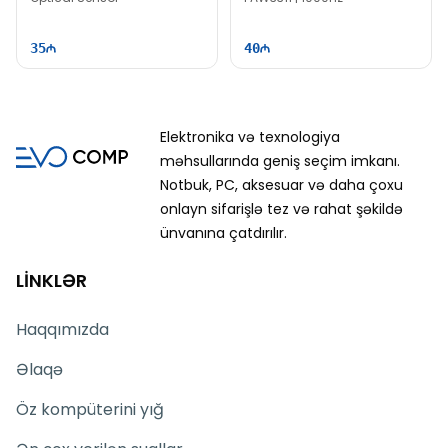
35
40
Elektronika və texnologiya
məhsullarında geniş seçim imkanı.
Notbuk, PC, aksesuar və daha çoxu
onlayn sifarişlə tez və rahat şəkildə
ünvanına çatdırılır.
LİNKLƏR
Haqqımızda
Əlaqə
Öz kompüterini yığ