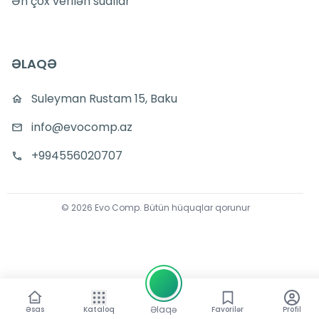
Ən çox verilən suallar
ƏLAQƏ
Suleyman Rustam 15, Baku
info@evocomp.az
+994556020707
©
2026
Evo Comp
.
Bütün hüquqlar qorunur
Əlaqə
Əsas
Kataloq
Favorilər
Profil