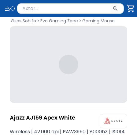
Məhsul axtar
Axtarış üçün ən azı 2 simvol yazın. Göndərmək üçü
Əsas Səhifə
Evo Gaming Zone
Gaming Mouse
Ajazz AJ159 Apex White
Wireless | 42.000 dpi | PAW3950 | 8000hz | IS1014