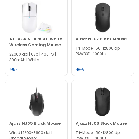
ATTACK SHARK X11 White
Ajazz NJ07 Black Mouse
Wireless Gaming Mouse
Tri-Mode | 50-12800 dpi |
PAW3311 | 1000Hz
22000 dpi | 63g | 400IPS |
300mAh | White
99
40
Ajazz NJ05 Black Mouse
Ajazz NJ08 Black Mouse
Wired | 1200-3600 dpi |
Tri-Mode | 50-12800 dpi |
Optical Sensor
PAW3311 | 1000Hz