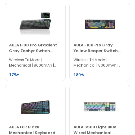
AULA F108 Pro Gradient
AULA F108 Pro Gray
Gray Zephyr Switch
Yellow Reaper Switch
Wireless Keyboard
Wireless Keyboard
Wireless Tri Mode |
Wireless Tri Mode |
Mechanical | 8000mAh |
Mechanical | 8000mAh |
100% Layout | 104 keys
100% Layout | 104 keys
179
189
AULA F87 Black
AULA S500 Light Blue
Mechanical Keyboard
Wired Mechanical