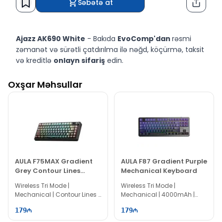
Səbətə at
Paylaş
Ajazz AK690 White
- Bakıda
EvoComp'dan
rəsmi
zəmanət və sürətli çatdırılma ilə nəğd, köçürmə, taksit
və kreditlə
onlayn sifariş
edin.
Oxşar Məhsullar
AULA F75MAX Gradient
AULA F87 Gradient Purple
Grey Contour Lines
Mechanical Keyboard
Mechanical Keyboard
Wireless Tri Mode |
Wireless Tri Mode |
Mechanical | Contour Lines |
Mechanical | 4000mAh |
75% Layout | 81 keys
80% Layout | 87 keys
179
179