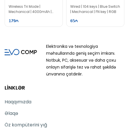
Space Crystal Switch
Gaming Keyboard
Wireless Tri Mode |
Wired | 104 keys | Blue Switch
Mechanical | 4000mAh |
| Mechanical | FN key | RGB
80% Layout | 87 keys
179
65
Elektronika və texnologiya
məhsullarında geniş seçim imkanı.
Notbuk, PC, aksesuar və daha çoxu
onlayn sifarişlə tez və rahat şəkildə
ünvanına çatdırılır.
LİNKLƏR
Haqqımızda
Əlaqə
Öz kompüterini yığ