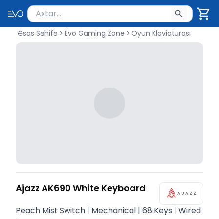
Məhsul axtar
Axtarış üçün ən azı 2 simvol yazın. Göndərmək üçü
Əsas Səhifə
Evo Gaming Zone
Oyun Klaviaturası
Ajazz AK690 White Keyboard
Peach Mist Switch | Mechanical | 68 Keys | Wired