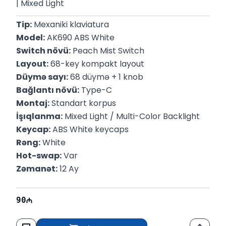
| Mixed Light
Tip:
 Mexaniki klaviatura
Model:
 AK690 ABS White
Switch növü:
 Peach Mist Switch
Layout:
 68-key kompakt layout
Düymə sayı:
 68 düymə + 1 knob
Bağlantı növü:
 Type-C
Montaj:
 Standart korpus
İşıqlanma:
 Mixed Light / Multi-Color Backlight
Keycap:
 ABS White keycaps
Rəng:
 White
Hot-swap:
 Var
Zəmanət:
 12 Ay
90