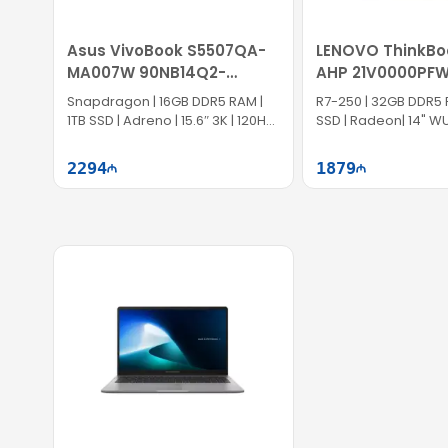
Asus VivoBook S5507QA-
LENOVO ThinkBo
MA007W 90NB14Q2-
AHP 21V0000PF
M005F0
Snapdragon | 16GB DDR5 RAM |
R7-250 | 32GB DDR5 
1TB SSD | Adreno | 15.6″ 3K | 120Hz |
SSD | Radeon| 14" W
Win11
2294
1879
Səbətə at
Səb