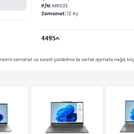
P/N: 
MRX33
Zəmanət:
 12 Ay
4495
n
rəsmi zəmanət və sürətli çatdırılma ilə sərfəli qiymətə nəğd, köçü