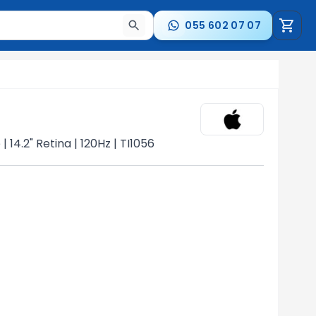
055 602 07 07
a nəticələr arasında keçid etmək üçün ox düymələrindən i
14.2" Retina | 120Hz | TI1056