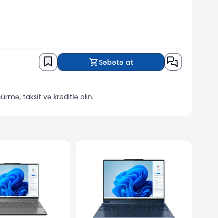
Səbətə at
rmə, taksit və kreditlə alın.