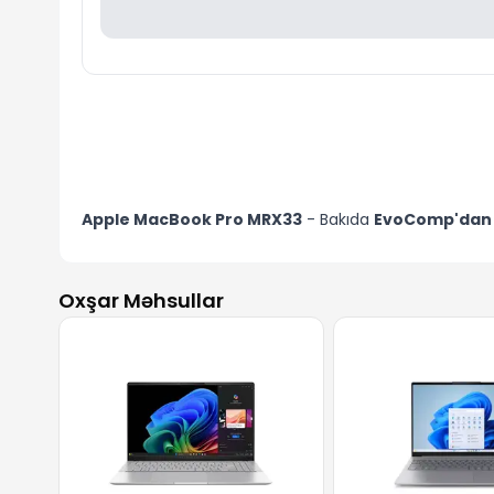
Apple MacBook Pro MRX33
- Bakıda
EvoComp'da
Oxşar Məhsullar