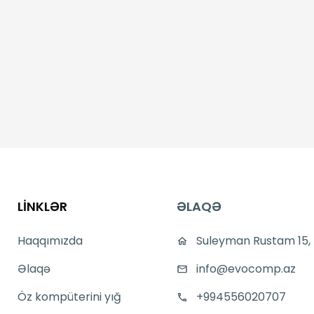
LİNKLƏR
ƏLAQƏ
Haqqımızda
Suleyman Rustam 15,
Əlaqə
info@evocomp.az
Öz kompüterini yığ
+994556020707