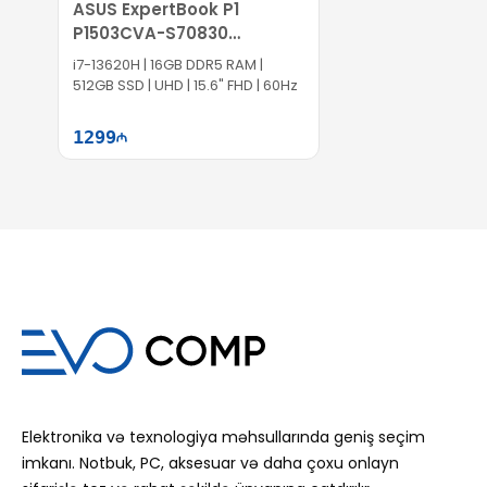
ASUS ExpertBook P1
P1503CVA-S70830
90NX0881-M00X90
i7-13620H | 16GB DDR5 RAM |
512GB SSD | UHD | 15.6" FHD | 60Hz
1299
Səbətə at
Elektronika və texnologiya məhsullarında geniş seçim
imkanı. Notbuk, PC, aksesuar və daha çoxu onlayn