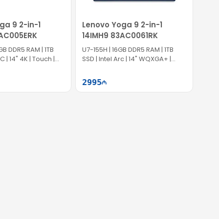
ga 9 2-in-1
Lenovo Yoga 9 2-in-1
3AC005ERK
14IMH9 83AC0061RK
GB DDR5 RAM | 1TB
U7-155H | 16GB DDR5 RAM | 1TB
C | 14" 4K | Touch |
SSD | Intel Arc | 14" WQXGA+ |
Touch | 120Hz | Win11
2995
Səbətə at
Səbətə at