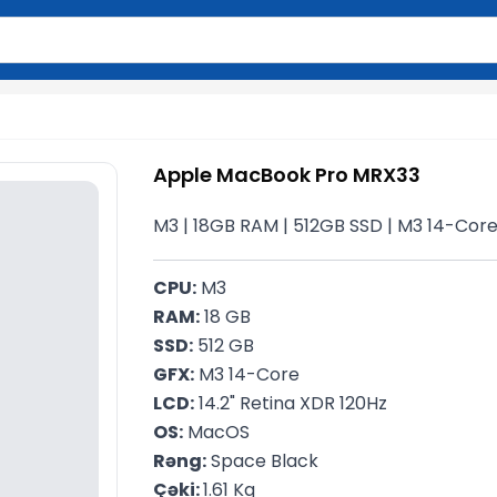
2 simvol yazın. Göndərmək üçün Enter düyməsini basın və y
Apple MacBook Pro MRX33
M3 | 18GB RAM | 512GB SSD | M3 14-Core | 
CPU:
 M3
RAM:
 18 GB
SSD:
 512 GB
GFX:
 M3 14-Core
LCD:
 14.2" Retina XDR 120Hz
OS:
 MacOS
Rəng:
 Space Black
Çəki: 
1.61 Kq