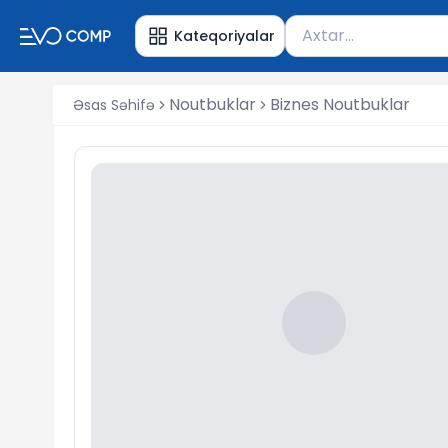
Məhsul axtar
Kateqoriyalar
Axtarış üçün ən azı 
Noutbuklar
Biznes Noutbuklar
Əsas Səhifə