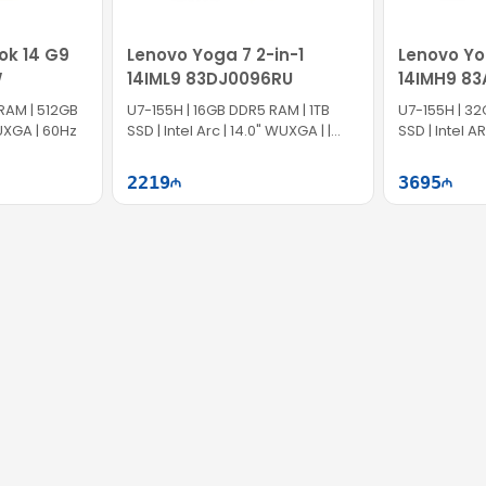
ok 14 G9
Lenovo Yoga 7 2-in-1
Lenovo Yo
W
14IML9 83DJ0096RU
14IMH9 8
RAM | 512GB
U7-155H | 16GB DDR5 RAM | 1TB
U7-155H | 32
UXGA | 60Hz
SSD | Intel Arc | 14.0" WUXGA | |
SSD | Intel AR
Touch | 60Hz | Win11
60Hz | Win11
2219
3695
ətə at
Səbətə at