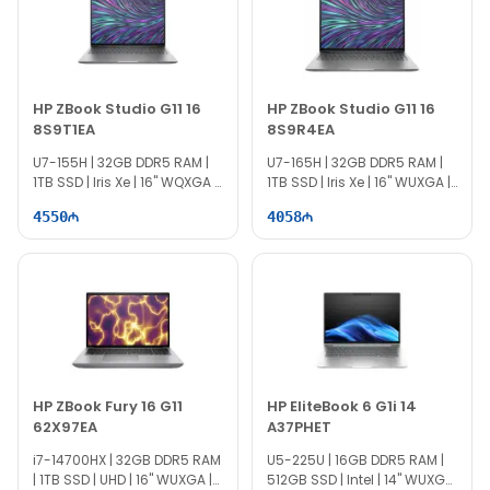
HP ZBook Studio G11 16
HP ZBook Studio G11 16
8S9T1EA
8S9R4EA
U7-155H | 32GB DDR5 RAM |
U7-165H | 32GB DDR5 RAM |
1TB SSD | Iris Xe | 16" WQXGA |
1TB SSD | Iris Xe | 16" WUXGA |
60Hz | Win11
60Hz
4550
4058
HP ZBook Fury 16 G11
HP EliteBook 6 G1i 14
62X97EA
A37PHET
i7-14700HX | 32GB DDR5 RAM
U5-225U | 16GB DDR5 RAM |
| 1TB SSD | UHD | 16" WUXGA |
512GB SSD | Intel | 14" WUXGA