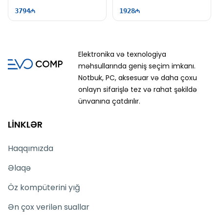
60Hz | Win11
| 60Hz
3794
1928
Elektronika və texnologiya
məhsullarında geniş seçim imkanı.
Notbuk, PC, aksesuar və daha çoxu
onlayn sifarişlə tez və rahat şəkildə
ünvanına çatdırılır.
LİNKLƏR
Haqqımızda
Əlaqə
Öz kompüterini yığ
Ən çox verilən suallar