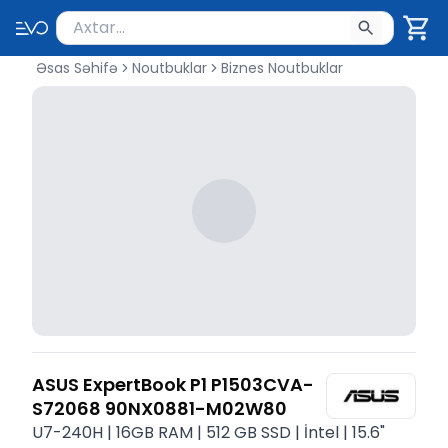
Məhsul axtar
Axtarış üçün ən azı 2 simvol yazın. Göndərmək üçü
Əsas Səhifə
Noutbuklar
Biznes Noutbuklar
ASUS ExpertBook P1 P1503CVA-
S72068 90NX0881-M02W80
U7-240H | 16GB RAM | 512 GB SSD | İntel | 15.6"