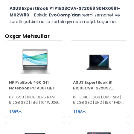
ASUS ExpertBook P1 P1503CVA-S72068 90NX0881-
M02W80
- Bakıda
EvoComp'dan
rəsmi zəmanət və
sürətli çatdırılma ilə sərfəli qiymətə nəğd, köçürmə,
taksit və kreditlə alın.
Oxşar Məhsullar
HP ProBook 460 G11
ASUS ExpertBook B1
Notebook PC A38FQET
B1503CVA-S72897
90NX0801-M036E0
U7-155U | 16GB DDR5 RAM |
i5-1334U | 16GB DDR5 RAM |
512GB SSD | Intel | 16″ WUXGA
512GB SSD | UHD | 15.6″ FHD |
| 60Hz
60Hz
1895
1198