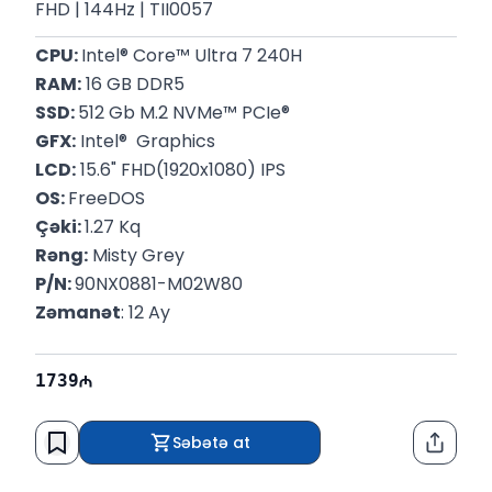
FHD | 144Hz | TII0057
CPU: 
Intel® Core™ Ultra 7 240H
RAM:
 16 GB DDR5
SSD: 
512 Gb M.2 NVMe™ PCIe®
GFX:
 Intel®  Graphics
LCD:
 15.6" FHD(1920x1080) IPS
OS: 
FreeDOS
Çəki: 
1.27 Kq
Rəng:
 Misty Grey
P/N: 
90NX0881-M02W80
Zəmanət
: 12 Ay
1739
Səbətə at
Paylaş