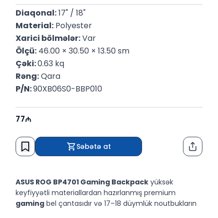
Diaqonal:
 17" / 18"
Material:
 Polyester
Xarici bölmələr:
 Var
Ölçü:
 46.00 × 30.50 × 13.50 sm
Çəki: 
0.63 kq
Rəng:
 Qara
P/N: 
90XB06S0-BBP010
77
Səbətə at
Paylaş
ASUS ROG BP4701 Gaming Backpack
yüksək
keyfiyyətli materiallardan hazırlanmış premium
gaming
bel çantasıdır və 17–18 düymlük noutbukların
təhlükəsiz daşınması üçün ideal seçimdir. Suya