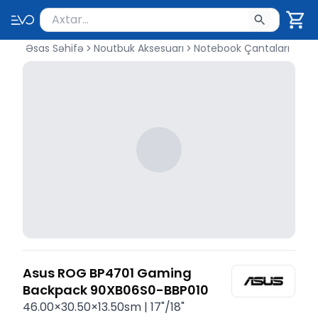
Məhsul axtar
Axtarış üçün ən azı 2 simvol yazın. Göndərmək üçü
Əsas Səhifə
Noutbuk Aksesuarı
Notebook Çantaları
Asus ROG BP4701 Gaming
Backpack 90XB06S0-BBP010
46.00×30.50×13.50sm | 17"/18"