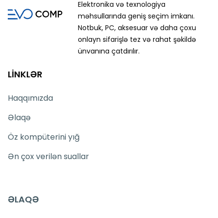
Elektronika və texnologiya
məhsullarında geniş seçim imkanı.
Notbuk, PC, aksesuar və daha çoxu
onlayn sifarişlə tez və rahat şəkildə
ünvanına çatdırılır.
LİNKLƏR
Haqqımızda
Əlaqə
Öz kompüterini yığ
Ən çox verilən suallar
ƏLAQƏ