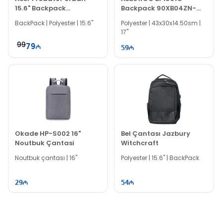
15.6" Backpack
Backpack 90XB04ZN-
GP.BAG11.027
BBP020
BackPack | Polyester | 15.6"
Polyester | 43x30x14.50sm |
17"
99
79
59
Okade HP-S002 16"
Bel Çantası Jazbury
Noutbuk Çantasi
Witchcraft
Noutbuk çantası | 16"
Polyester | 15.6" | BackPack
29
54