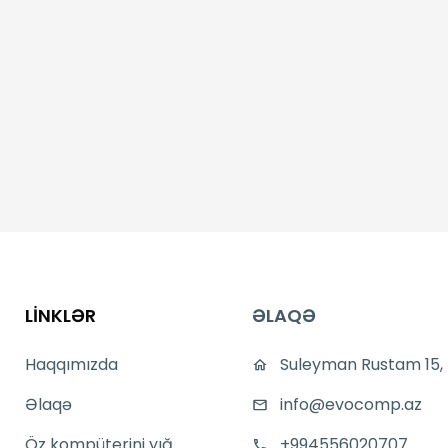
LİNKLƏR
ƏLAQƏ
Haqqımızda
Suleyman Rustam 15,
Əlaqə
info@evocomp.az
Öz kompüterini yığ
+994556020707