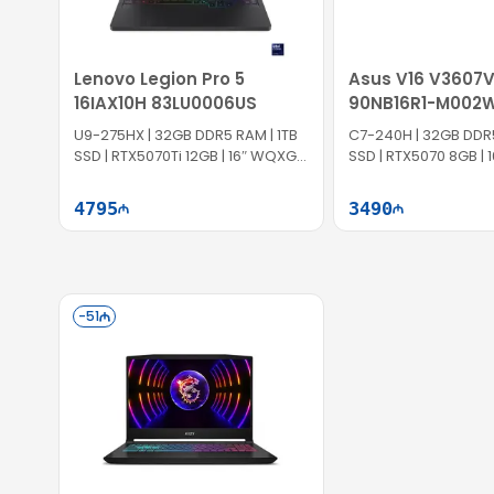
Lenovo Legion Pro 5
Asus V16 V3607V
16IAX10H 83LU0006US
90NB16R1-M002
U9-275HX | 32GB DDR5 RAM | 1TB
C7-240H | 32GB DDR5
SSD | RTX5070Ti 12GB | 16″ WQXGA
SSD | RTX5070 8GB | 
| 165Hz | Win11
144Hz
4795
3490
Səbətə at
Səb
-
51