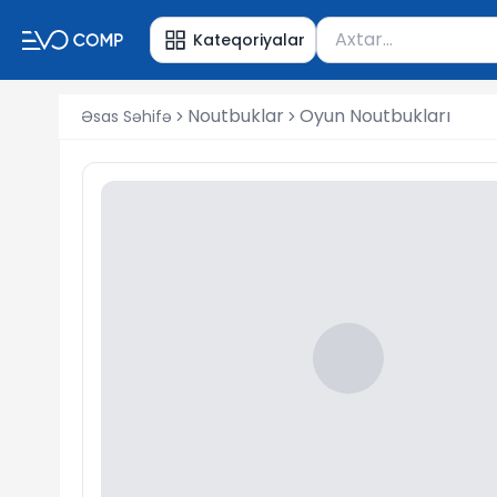
Məhsul axtar
Kateqoriyalar
Axtarış üçün ən azı 
Noutbuklar
Oyun Noutbukları
Əsas Səhifə