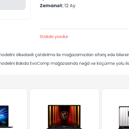
Zəmanət:
 12 Ay
Stokda yoxdur
ini ölkədaxili çatdırılma ilə mağazamızdan sifariş edə bilərsin
delini Bakıda EvoComp mağazasında nəğd və köçürmə yolu ilə əl