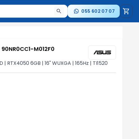
055 602 07 07
a nəticələr arasında keçid etmək üçün ox düymələrindən i
6 90NR0CC1-M012F0
 | RTX4050 6GB | 16" WUXGA | 165Hz | TI1520