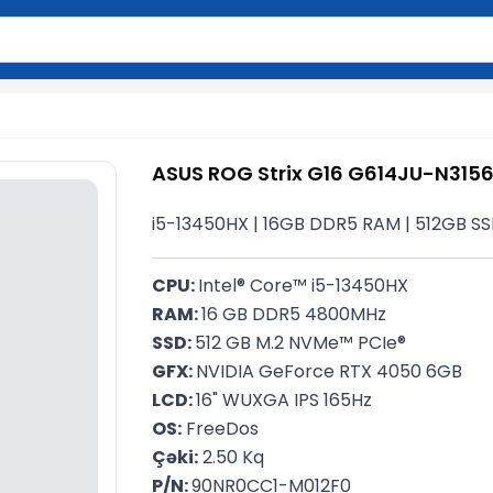
2 simvol yazın. Göndərmək üçün Enter düyməsini basın və y
ASUS ROG Strix G16 G614JU-N315
i5-13450HX | 16GB DDR5 RAM | 512GB SSD
CPU: 
Intel® Core™ i5-13450HX
RAM: 
16 GB DDR5 4800MHz
SSD: 
512 GB M.2 NVMe™ PCIe®
GFX: 
NVIDIA GeForce RTX 4050 6GB
LCD: 
16" WUXGA IPS 165Hz
OS:
 FreeDos
Çəki:
 2.50 Kq
P/N: 
90NR0CC1-M012F0