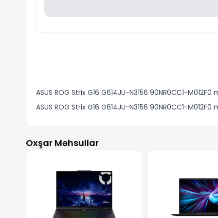
ASUS ROG Strix G16 G614JU-N3156 90NR0CC1-M012F0 model
ASUS ROG Strix G16 G614JU-N3156 90NR0CC1-M012F0 mo
Oxşar Məhsullar