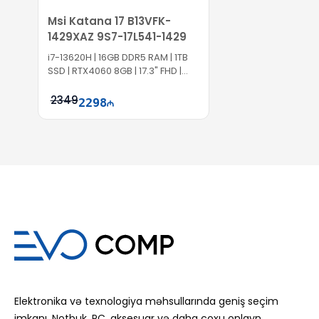
Msi Katana 17 B13VFK-
1429XAZ 9S7-17L541-1429
i7-13620H | 16GB DDR5 RAM | 1TB
SSD | RTX4060 8GB | 17.3" FHD |
144Hz
2349
2298
Səbətə at
Elektronika və texnologiya məhsullarında geniş seçim
imkanı. Notbuk, PC, aksesuar və daha çoxu onlayn