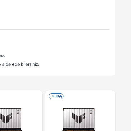
iz.
də edə bilərsiniz.
-
300