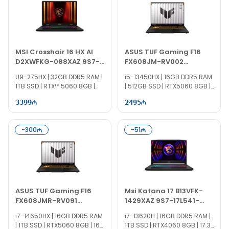
MSI Crosshair 16 HX AI
ASUS TUF Gaming F16
D2XWFKG-088XAZ 9S7-
FX608JM-RV002
15P421-088
90NR0MI1-M002V0
U9-275HX | 32GB DDR5 RAM |
i5-13450HX | 16GB DDR5 RAM
1TB SSD | RTX™ 5060 8GB |
| 512GB SSD | RTX5060 8GB |
16" QHD | 240Hz
16" FHD+ | 165Hz
3399
2495
-
300
-
51
ASUS TUF Gaming F16
Msi Katana 17 B13VFK-
FX608JMR-RV091
1429XAZ 9S7-17L541-
90NR0NB1-M005N0
1429
i7-14650HX | 16GB DDR5 RAM
i7-13620H | 16GB DDR5 RAM |
| 1TB SSD | RTX5060 8GB | 16"
1TB SSD | RTX4060 8GB | 17.3"