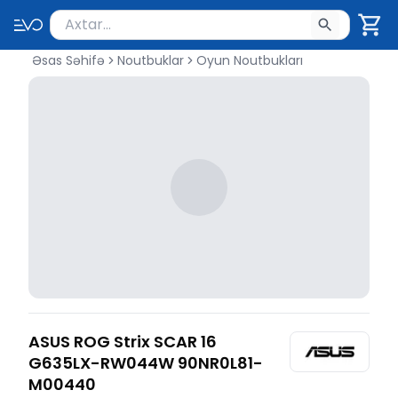
Məhsul axtar
Axtarış üçün ən azı 2 simvol yazın. Göndərmək üçü
Əsas Səhifə
Noutbuklar
Oyun Noutbukları
ASUS ROG Strix SCAR 16
G635LX-RW044W 90NR0L81-
M00440