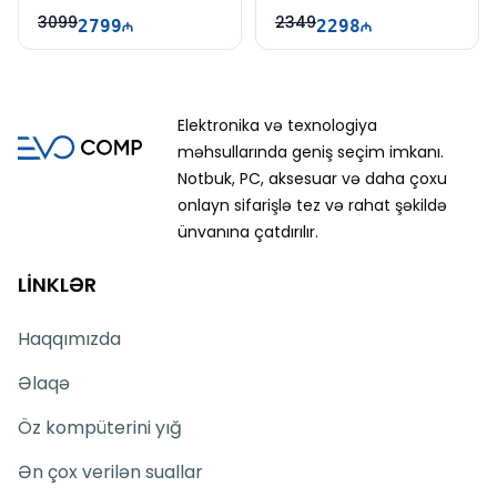
WUXGA | 165Hz | Win11
FHD | 144Hz
3099
2349
2799
2298
Elektronika və texnologiya
məhsullarında geniş seçim imkanı.
Notbuk, PC, aksesuar və daha çoxu
onlayn sifarişlə tez və rahat şəkildə
ünvanına çatdırılır.
LİNKLƏR
Haqqımızda
Əlaqə
Öz kompüterini yığ
Ən çox verilən suallar