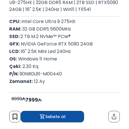
U9-275HX | 32GB DDR5 RAM | 2TB SSD | RTX5090
24GB | 16" 2.5K | 240Hz | Win11 | TI1541
CPU: 
Intel Core Ultra 9 275HX 
RAM: 
32 GB DDR5 5600MHz
SSD: 
2 TB M.2 NVMe™ PCIe®
GFX: 
NVIDIA GeForce RTX 5090 24GB
LCD: 
16" 2.5K Mini Led 240Hz
OS:
 Windows 11 Home
Çəki:
 2.20 Kq
P/N: 
90NR0L81-M00440
Zəmanət:
 12 Ay
8999
7999
Səbətə at
Paylaş