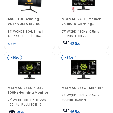
ASUS TUF Gaming
MSI MAG 275QF 27 inch
VG34VQL3A 180Hz
2K 180Hz Gaming
Curved Monitor
Monitor
34" WQHD | 180Hz | 1ms |
27" WQHD | 180Hz | 0.5ms |
90LM06F0-B02E60
400nits | 1500R | EC1473
300nits | EC1355
549
430
699
-
30
-
84
MSI MAG 275QPF X30
MSI MAG 275QF Monitor
300Hz Gaming Monitor
27'' WQHD | 180Hz | 0.5ms |
300nits | IS0844
27" WQHD | 300Hz | 0.5ms |
400nits | Pivot | EC1349
549
629
465
599