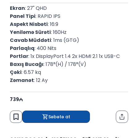
Ekran
: 27" QHD
Panel Tipi
: RAPID IPS
Aspekt Nisbəti
: 16:9
Yeniləmə Sürəti
: 160Hz
Cavab Müddəti
: 1ms (GTG)
Parlaqlıq
: 400 Nits
Portlar
: 1x DisplayPort 1.4 2x HDMI 2.1 1x USB-C
Baxış Bucağı
: 178°(H) / 178°(V)
Çəki
: 6.57 kq
Zəmanət
: 12 Ay
739
Səbətə at
Paylaş