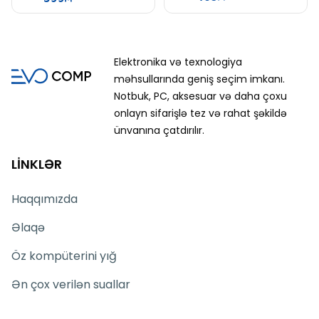
Elektronika və texnologiya
məhsullarında geniş seçim imkanı.
Notbuk, PC, aksesuar və daha çoxu
onlayn sifarişlə tez və rahat şəkildə
ünvanına çatdırılır.
LİNKLƏR
Haqqımızda
Əlaqə
Öz kompüterini yığ
Ən çox verilən suallar