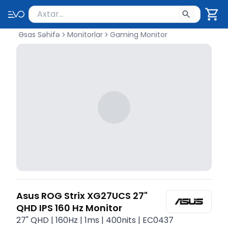
Məhsul axtar
Axtarış üçün ən azı 2 simvol yazın. Göndərmək üçü
Əsas Səhifə
Monitorlar
Gaming Monitor
Asus ROG Strix XG27UCS 27"
QHD IPS 160 Hz Monitor
27" QHD | 160Hz | 1ms | 400nits | EC0437