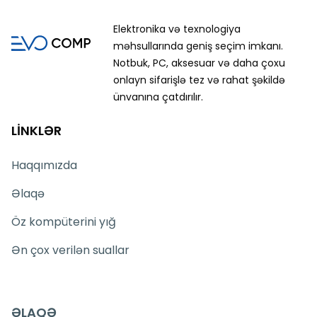
Elektronika və texnologiya
məhsullarında geniş seçim imkanı.
Notbuk, PC, aksesuar və daha çoxu
onlayn sifarişlə tez və rahat şəkildə
ünvanına çatdırılır.
LİNKLƏR
Haqqımızda
Əlaqə
Öz kompüterini yığ
Ən çox verilən suallar
ƏLAQƏ