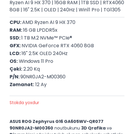
Ryzen AI 9 HX 370 | 16GB RAM | 1TB SSD | RTX4060
8GB | 16" 2.5K | OLED | 240Hz | Win11 Pro | TG1305
CPU: 
AMD Ryzen AI 9 HX 370
RAM: 
16 GB LPDDR5x
SSD: 
1 TB M.2 NVMe™ PCIe®
GFX: 
NVIDIA GeForce RTX 4060 8GB
LCD: 
16" 2.5K OLED 240Hz
OS:
 Windows 11 Pro
Çəki:
 2.20 Kq
P/N: 
90NR0JA2-M00360
Zəmanət:
 12 Ay
Stokda yoxdur
ASUS ROG Zephyrus G16 GA605WV-QR077
90NR0JA2-M00360
noutbukunu
3D Qrafika
və