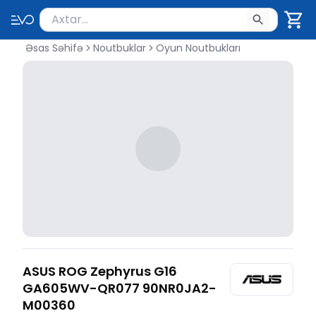
Məhsul axtar
Axtarış üçün ən azı 2 simvol yazın. Göndərmək üçü
Əsas Səhifə
Noutbuklar
Oyun Noutbukları
ASUS ROG Zephyrus G16
GA605WV-QR077 90NR0JA2-
M00360