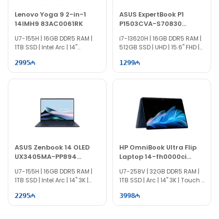
Lenovo Yoga 9 2-in-1
ASUS ExpertBook P1
14IMH9 83AC0061RK
P1503CVA-S70830
90NX0881-M00X90
U7-155H | 16GB DDR5 RAM |
i7-13620H | 16GB DDR5 RAM |
1TB SSD | Intel Arc | 14"
512GB SSD | UHD | 15.6" FHD |
WQXGA+ | Touch | 120Hz |
60Hz
2995
1299
Win11
ASUS Zenbook 14 OLED
HP OmniBook Ultra Flip
UX3405MA-PP894
Laptop 14-fh0000ci
90NB11R1-M01JU0
B54Z8EA
U7-155H | 16GB DDR5 RAM |
U7-258V | 32GB DDR5 RAM |
1TB SSD | Intel Arc | 14" 3K |
1TB SSD | Arc | 14" 3K | Touch |
120Hz
144Hz | Win11
2295
3998