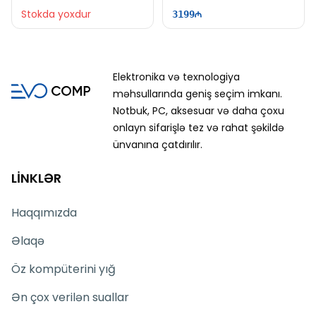
FHD+ | 165Hz
16" WUXGA | 165Hz | Win11
Stokda yoxdur
3199
Elektronika və texnologiya
məhsullarında geniş seçim imkanı.
Notbuk, PC, aksesuar və daha çoxu
onlayn sifarişlə tez və rahat şəkildə
ünvanına çatdırılır.
LİNKLƏR
Haqqımızda
Əlaqə
Öz kompüterini yığ
Ən çox verilən suallar