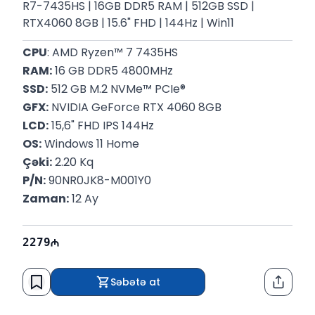
R7-7435HS | 16GB DDR5 RAM | 512GB SSD |
RTX4060 8GB | 15.6" FHD | 144Hz | Win11
CPU
: AMD Ryzen™ 7 7435HS
RAM:
 16 GB DDR5 4800MHz
SSD:
 512 GB M.2 NVMe™ PCIe®
GFX:
 NVIDIA GeForce RTX 4060 8GB
LCD:
 15,6" FHD IPS 144Hz
OS:
 Windows 11 Home
Çəki:
 2.20 Kq
P/N:
 90NR0JK8-M001Y0
Zaman:
 12 Ay
2279
Səbətə at
Paylaş