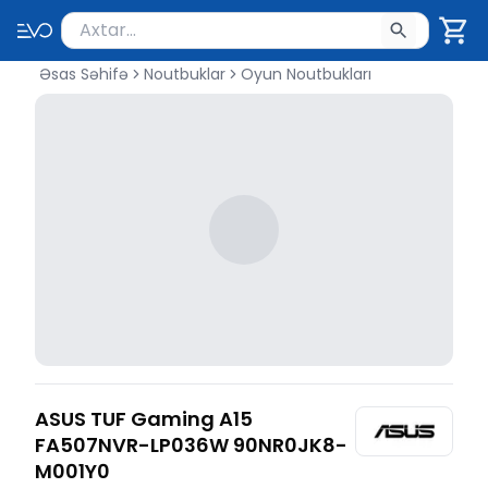
Məhsul axtar
Axtarış üçün ən azı 2 simvol yazın. Göndərmək üçü
Əsas Səhifə
Noutbuklar
Oyun Noutbukları
ASUS TUF Gaming A15
FA507NVR-LP036W 90NR0JK8-
M001Y0