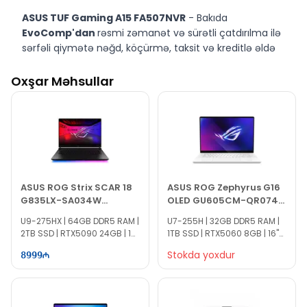
ASUS TUF Gaming A15 FA507NVR
- Bakıda
EvoComp'dan
rəsmi zəmanət və sürətli çatdırılma ilə
sərfəli qiymətə nəğd, köçürmə, taksit və kreditlə əldə
edin.
Oxşar Məhsullar
ASUS ROG Strix SCAR 18
ASUS ROG Zephyrus G16
G835LX-SA034W
OLED GU605CM-QR074
90NR0LF1-M00470
90NR0M22-M003F0
U9-275HX | 64GB DDR5 RAM |
U7-255H | 32GB DDR5 RAM |
2TB SSD | RTX5090 24GB | 18"
1TB SSD | RTX5060 8GB | 16"
2.5K | 240Hz | Win11
2.5K | 240Hz
Stokda yoxdur
8999