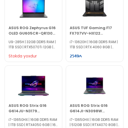
ASUS ROG Zephyrus G16
ASUS TUF Gaming F17
OLED GU605CR-QR130
FX707VV-HX122
90NR0LZ5-M006S0
90NR0CH5-M00690
U9-285H | 32GB DDR5 RAM |
i7-13620H | 16GB DDR5 RAM |
1TB SSD | RTX5070Ti 12GB |
1TB SSD | RTX 4060 8GB |
16" 2.5K | 240Hz
17.3" FHD | 144Hz
Stokda yoxdur
2549
ASUS ROG Strix G16
ASUS ROG Strix G16
G614JU-N3179
G614JI-N3098W
90NR0CC1-M00Z50
90NR0D41-M00WS0
i7-13650HX | 16GB DDR5 RAM
i7-13650HX | 16GB DDR5 RAM
| 1TB SSD | RTX4050 6GB | 16"
| 512GB SSD | RTX4070 8GB |