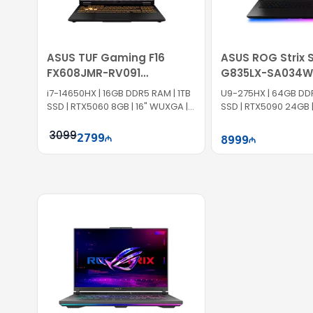
ASUS TUF Gaming F16
ASUS ROG Strix 
FX608JMR-RV091
G835LX-SA034W
90NR0NB1-M005N0
90NR0LF1-M004
i7-14650HX | 16GB DDR5 RAM | 1TB
U9-275HX | 64GB DDR
SSD | RTX5060 8GB | 16" WUXGA |
SSD | RTX5090 24GB | 
165Hz | Win11
240Hz | Win11
3099
2799
8999
Səbətə at
Səb