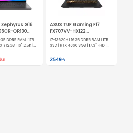
 Zephyrus G16
ASUS TUF Gaming F17
05CR-QR130
FX707VV-HX122
-M006S0
90NR0CH5-M00690
GB DDR5 RAM | 1TB
i7-13620H | 16GB DDR5 RAM | 1TB
Ti 12GB | 16" 2.5K |
SSD | RTX 4060 8GB | 17.3" FHD |
144Hz
dur
2549
Səbətə at
Səbətə at