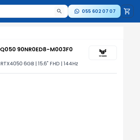
055 602 07 07
a nəticələr arasında keçid etmək üçün ox düymələrindən i
HQ050 90NR0ED8-M003F0
RTX4050 6GB | 15.6" FHD | 144Hz