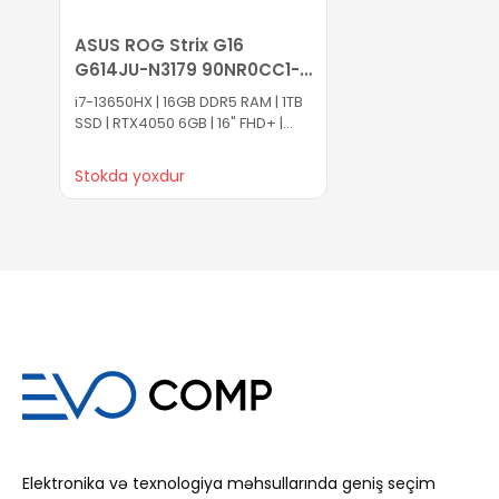
ASUS ROG Strix G16
G614JU-N3179 90NR0CC1-
M00Z50
i7-13650HX | 16GB DDR5 RAM | 1TB
SSD | RTX4050 6GB | 16" FHD+ |
165Hz
Stokda yoxdur
Səbətə at
Elektronika və texnologiya məhsullarında geniş seçim