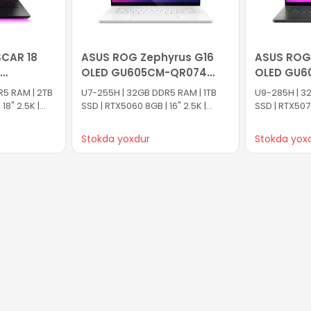
SCAR 18
ASUS ROG Zephyrus G16
ASUS ROG
OLED GU605CM-QR074
OLED GU6
70
90NR0M22-M003F0
90NR0LZ5
5 RAM | 2TB
U7-255H | 32GB DDR5 RAM | 1TB
U9-285H | 32
18" 2.5K |
SSD | RTX5060 8GB | 16" 2.5K |
SSD | RTX5070
240Hz
240Hz
Stokda yoxdur
Stokda yox
ətə at
Səbətə at