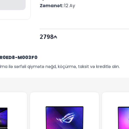
Zəmanət: 
12 Ay
2798
NR0ED8-M003F0
 ilə sərfəli qiymətə nəğd, köçürmə, taksit və kreditlə alın.