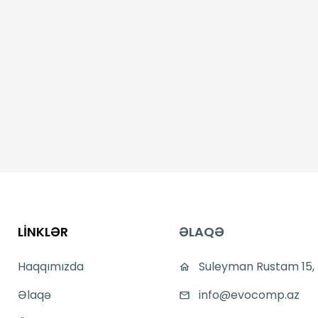
LİNKLƏR
ƏLAQƏ
Haqqımızda
Suleyman Rustam 15,
Əlaqə
info@evocomp.az