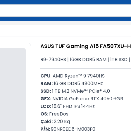
2 simvol yazın. Göndərmək üçün Enter düyməsini basın və y
ASUS TUF Gaming A15 FA507XU-
R9-7940HS | 16GB DDR5 RAM | 1TB SSD | 
CPU
: AMD Ryzen™ 9 7940HS
RAM:
 16 GB DDR5 4800MHz
SSD:
 1 TB M.2 NVMe™ PCIe® 4.0
GFX:
 NVIDIA GeForce RTX 4050 6GB
LCD: 
15.6" FHD IPS 144Hz
OS: 
FreeDos
Çəki:
 2.20 Kq
P/N: 
90NR0ED8-M003F0