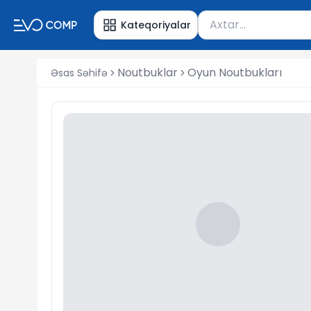
Məhsul axtar
Kateqoriyalar
Axtarış üçün ən azı 
Noutbuklar
Oyun Noutbukları
Əsas Səhifə