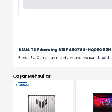
ASUS TUF Gaming A15 FA507XU-HQ050 90
Bakıda EvoComp'dan rəsmi zəmanət və sürətli çatdırılma
Oxşar Məhsullar
-
300