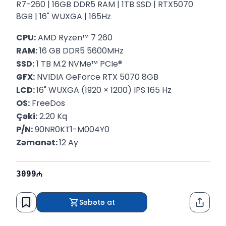
R7-260 | 16GB DDR5 RAM | 1TB SSD | RTX5070
8GB | 16" WUXGA | 165Hz
CPU:
 AMD Ryzen™ 7 260
RAM:
 16 GB DDR5 5600MHz
SSD:
 1 TB M.2 NVMe™ PCIe® 
GFX:
 NVIDIA GeForce RTX 5070 8GB
LCD: 
16" WUXGA (1920 × 1200) IPS 165 Hz
OS:
 FreeDos
Çəki:
 2.20 Kq
P/N:
 90NR0KT1-M004Y0
Zəmanət: 
12 Ay
3099
Səbətə at
Paylaş