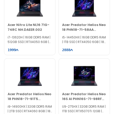
Acer Nitro Lite NL16 71G-
Acer Predator Helios Neo
74RC NH.DAEER.002
18 PHN18-71-58AA
NH.QS1ER.001
i7-13620H | 16GB DDR5 RAM |
i5-14450HX | 16GB DDR5 RAM
512GB SSD | RTX4050 6GB |
| 1TB SSD | RTX4050 6GB | 18"
16″ WUXGA | 165Hz
WQXGA | 165Hz
1999
2888
Acer Predator Helios Neo
Acer Predator Helios Neo
18 PHN18-71-91T5
16S AI PHN16S-71-98RF
NH.QS0ER.003
NH.U0KAA.001
i9-14900HX | 32GB DDR5 RAM
U9-275HX | 32GB DDR5 RAM |
| 2TB SSD | RTX4060 8GB | 18"
1TB SSD | RTX5070Ti 12GB |