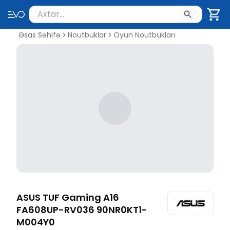
Məhsul axtar
Axtarış üçün ən azı 2 simvol yazın. Göndərmək üçü
Əsas Səhifə
Noutbuklar
Oyun Noutbukları
ASUS TUF Gaming A16
FA608UP-RV036 90NR0KT1-
M004Y0