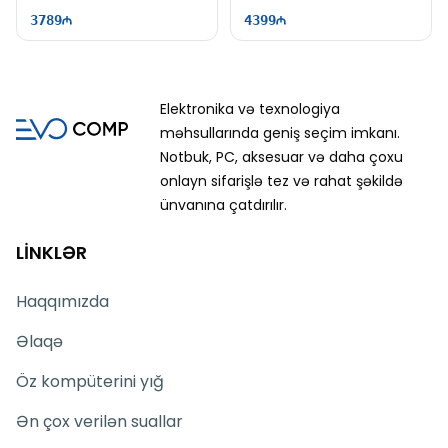
WQXGA | 165Hz | Win11
16" WQXGA | 240Hz | Win11
3789
4399
Elektronika və texnologiya
məhsullarında geniş seçim imkanı.
Notbuk, PC, aksesuar və daha çoxu
onlayn sifarişlə tez və rahat şəkildə
ünvanına çatdırılır.
LİNKLƏR
Haqqımızda
Əlaqə
Öz kompüterini yığ
Ən çox verilən suallar