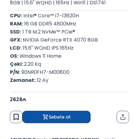
8GB | 15.6" WQHD | 165Hz | Win11 | DS1741
CPU:
 Intel® Core™ i7-13620H
RAM:
 16 GB DDR5 4800MHz
SSD:
 1 TB M.2 NVMe™ PCIe®
GFX:
 NVIDIA GeForce RTX 4070 8GB
LCD:
 15.6" WQHD IPS 165Hz
OS:
 Windows 11 Home
Çəki: 
2.20 Kq
P/N:
 90NR0FH7-M008D0
Zəmanət:
 12 Ay
2628
Səbətə at
Paylaş