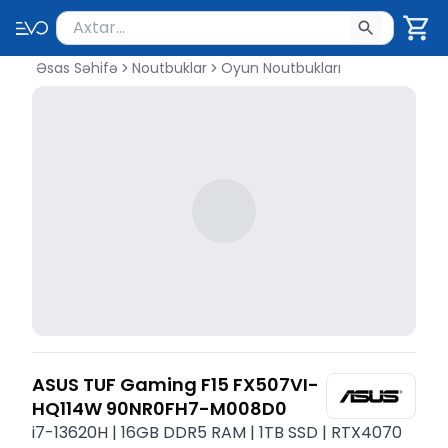
Məhsul axtar
Axtarış üçün ən azı 2 simvol yazın. Göndərmək üçü
Əsas Səhifə
Noutbuklar
Oyun Noutbukları
ASUS TUF Gaming F15 FX507VI-
HQ114W 90NR0FH7-M008D0
i7-13620H | 16GB DDR5 RAM | 1TB SSD | RTX4070