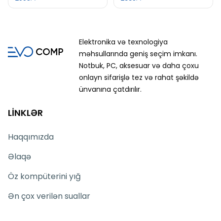
Elektronika və texnologiya
məhsullarında geniş seçim imkanı.
Notbuk, PC, aksesuar və daha çoxu
onlayn sifarişlə tez və rahat şəkildə
ünvanına çatdırılır.
LİNKLƏR
Haqqımızda
Əlaqə
Öz kompüterini yığ
Ən çox verilən suallar