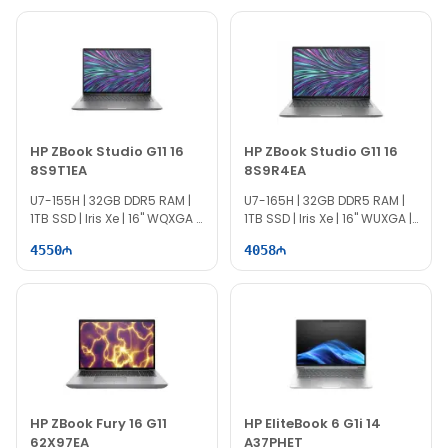
HP ZBook Studio G11 16
HP ZBook Studio G11 16
8S9T1EA
8S9R4EA
U7-155H | 32GB DDR5 RAM |
U7-165H | 32GB DDR5 RAM |
1TB SSD | Iris Xe | 16" WQXGA |
1TB SSD | Iris Xe | 16" WUXGA |
60Hz | Win11
60Hz
4550
4058
HP ZBook Fury 16 G11
HP EliteBook 6 G1i 14
62X97EA
A37PHET