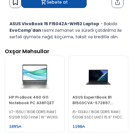
Səbətə at
Paylaş
ASUS VivoBook 15 F1504ZA-WH52 Laptop
- Bakıda
EvoComp'dan
rəsmi zəmanət və sürətli çatdırılma ilə
sərfəli qiymətə nəğd, köçürmə, taksit və kreditlə alın.
Oxşar Məhsullar
HP ProBook 460 G11
ASUS ExpertBook B1
Notebook PC A38FQET
B1503CVA-S72897
90NX0801-M036E0
U7-155U | 16GB DDR5 RAM |
i5-1334U | 16GB DDR5 RAM |
512GB SSD | Intel | 16″ WUXGA
512GB SSD | UHD | 15.6″ FHD |
| 60Hz
60Hz
1895
1198