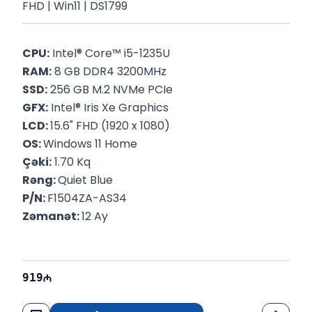
FHD | Win11 | DS1799
CPU:
 Intel® Core™ i5-1235U
RAM:
 8 GB DDR4 3200MHz
SSD:
 256 GB M.2 NVMe PCIe
GFX:
 Intel® Iris Xe Graphics
LCD: 
15.6" FHD (1920 x 1080)
OS: 
Windows 11 Home
Çəki:
 1.70 Kq
Rəng: 
Quiet Blue
P/N: 
F1504ZA-AS34
Zəmanət: 
12 Ay
919