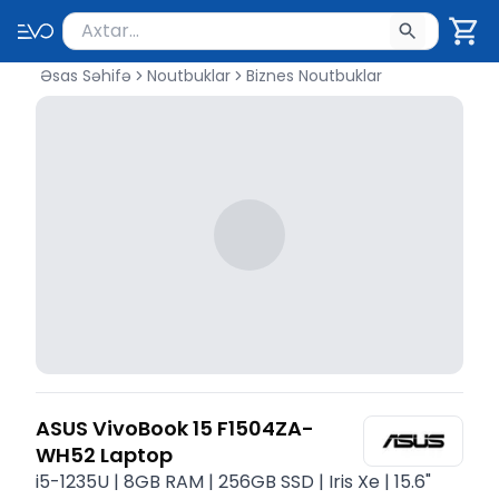
Məhsul axtar
Axtarış üçün ən azı 2 simvol yazın. Göndərmək üçü
Əsas Səhifə
Noutbuklar
Biznes Noutbuklar
ASUS VivoBook 15 F1504ZA-
WH52 Laptop
i5-1235U | 8GB RAM | 256GB SSD | Iris Xe | 15.6"