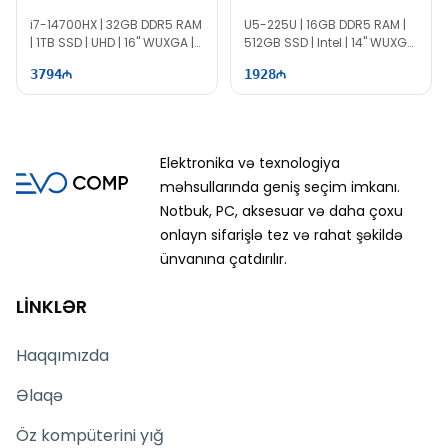
i7-14700HX | 32GB DDR5 RAM
U5-225U | 16GB DDR5 RAM |
| 1TB SSD | UHD | 16" WUXGA |
512GB SSD | Intel | 14" WUXGA
60Hz | Win11
| 60Hz
3794
1928
Elektronika və texnologiya
məhsullarında geniş seçim imkanı.
Notbuk, PC, aksesuar və daha çoxu
onlayn sifarişlə tez və rahat şəkildə
ünvanına çatdırılır.
LİNKLƏR
Haqqımızda
Əlaqə
Öz kompüterini yığ