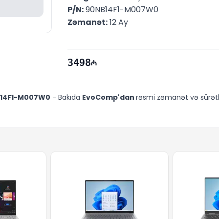
P/N:
 90NB14F1-M007W0
Zəmanət:
 12 Ay
3498
B14F1-M007W0
- Bakıda
EvoComp'dan
rəsmi zəmanət və sürətli