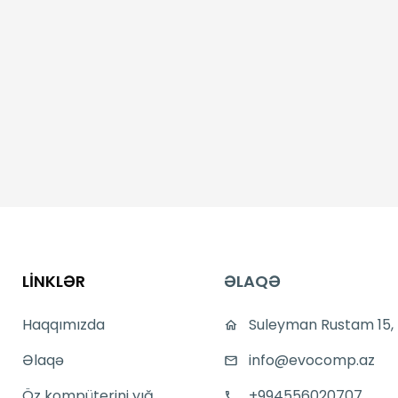
LİNKLƏR
ƏLAQƏ
Haqqımızda
Suleyman Rustam 15,
Əlaqə
info@evocomp.az
Öz kompüterini yığ
+994556020707