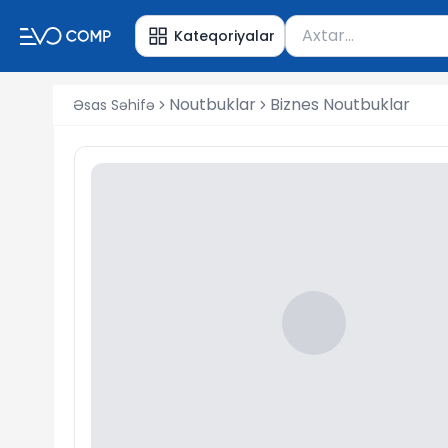
Məhsul axtar
Kateqoriyalar
Axtarış üçün ən azı 
Noutbuklar
Biznes Noutbuklar
Əsas Səhifə