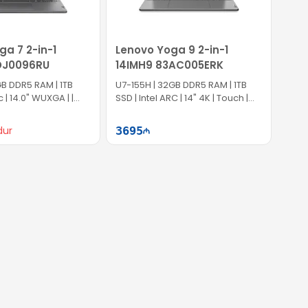
ga 7 2-in-1
Lenovo Yoga 9 2-in-1
DJ0096RU
14IMH9 83AC005ERK
GB DDR5 RAM | 1TB
U7-155H | 32GB DDR5 RAM | 1TB
c | 14.0" WUXGA | |
SSD | Intel ARC | 14" 4K | Touch |
| Win11
60Hz | Win11
dur
3695
Səbətə at
Səbətə at