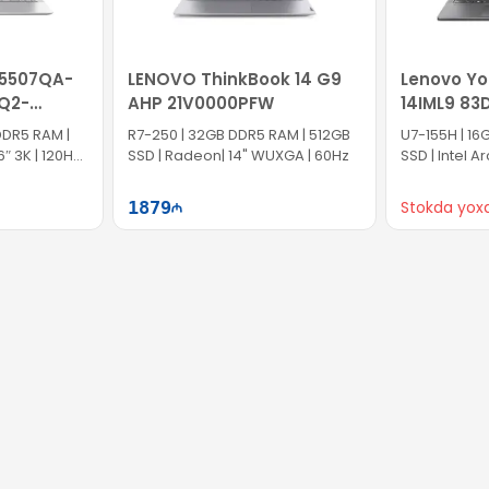
S5507QA-
LENOVO ThinkBook 14 G9
Lenovo Yo
Q2-
AHP 21V0000PFW
14IML9 83
DDR5 RAM |
R7-250 | 32GB DDR5 RAM | 512GB
U7-155H | 16
″ 3K | 120Hz |
SSD | Radeon| 14" WUXGA | 60Hz
SSD | Intel Ar
Touch | 60Hz 
1879
Stokda yox
ətə at
Səbətə at