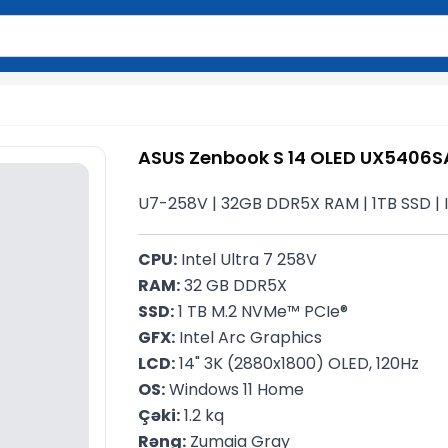
2 simvol yazın. Göndərmək üçün Enter düyməsini basın və y
ASUS Zenbook S 14 OLED UX540
U7-258V | 32GB DDR5X RAM | 1TB SSD | Inte
CPU:
 Intel Ultra 7 258V
RAM:
 32 GB DDR5X
SSD:
 1 TB M.2 NVMe™ PCIe®
GFX:
 Intel Arc Graphics
LCD:
 14" 3K (2880x1800) OLED, 120Hz
OS:
 Windows 11 Home
Çəki:
 1.2 kq
Rəng:
 Zumaia Gray