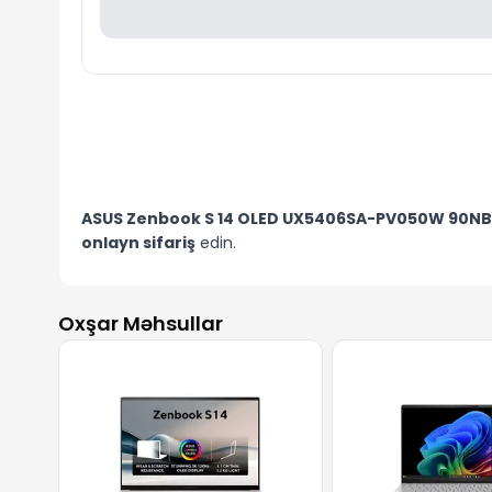
ASUS Zenbook S 14 OLED UX5406SA-PV050W 90N
onlayn sifariş
edin.
Oxşar Məhsullar