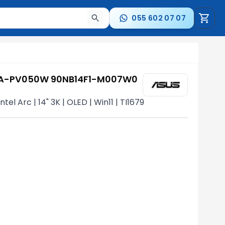
055 602 07 07
a nəticələr arasında keçid etmək üçün ox düymələrindən i
6SA-PV050W 90NB14F1-M007W0
l Arc | 14" 3K | OLED | Win11 | TI1679