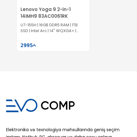
Lenovo Yoga 9 2-in-1
14IMH9 83AC0061RK
U7-155H | 16GB DDR5 RAM | 1TB
SSD | Intel Arc | 14" WQXGA+ |
Touch | 120Hz | Win11
2995
Səbətə at
Elektronika və texnologiya məhsullarında geniş seçim