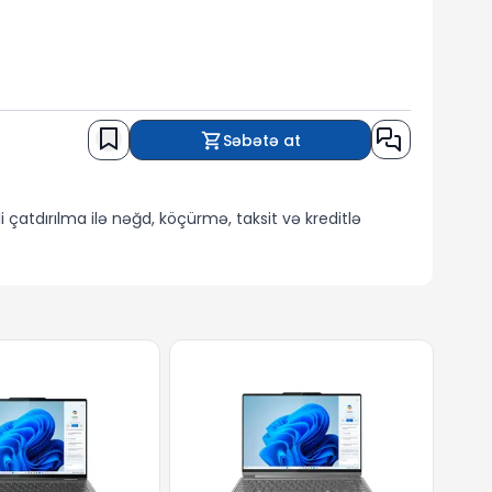
Səbətə at
 çatdırılma ilə nəğd, köçürmə, taksit və kreditlə