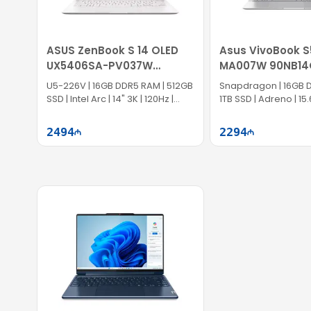
ASUS ZenBook S 14 OLED
Asus VivoBook 
UX5406SA-PV037W
MA007W 90NB14
90NB14F2-M007Z0
M005F0
U5-226V | 16GB DDR5 RAM | 512GB
Snapdragon | 16GB 
SSD | Intel Arc | 14" 3K | 120Hz |
1TB SSD | Adreno | 15.6
Win11
Win11
2494
2294
Səbətə at
Səb