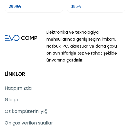
600x600 | IS0474
B5 | EE0025
2999
385
Elektronika və texnologiya
məhsullarında geniş seçim imkanı.
Notbuk, PC, aksesuar və daha çoxu
onlayn sifarişlə tez və rahat şəkildə
ünvanına çatdırılır.
LİNKLƏR
Haqqımızda
Əlaqə
Öz kompüterini yığ
Ən çox verilən suallar