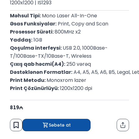
1200x1200 | IS1293
Məhsul Tipi: 
Mono Laser All-In-One
Əsas Funksiyalar:
 Print, Copy and Scan
Prosessor Sürəti: 
800MHz x2
Yaddaş:
 1GB
Qoşulma interfeysi: 
USB 2.0, 1000Base-
T/100Base-TX/10Base-T, Wireless
Çıxış qab həcmi(A4):
 250 vərəq
Dəstəklənən Formatlar:
 A4, A5, A5, A6, B5, Legal, Le
Print Metodu: 
Monoxrom lazer
Print Çözünürlüyü: 
1200x1200 dpi
819
Səbətə at
Paylaş