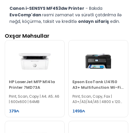
Canon i-SENSYS MF453dw Printer
- Bakıda
EvoComp'dan
rəsmi zəmanət və sürətli çatdırılma ilə
nəğd, köçürmə, taksit və kreditlə
onlayn sifariş
edin.
Oxşar Məhsullar
HP LaserJet MFP M141a
Epson EcoTank L14150
Printer 7MD73A
A3+ Multifunction Wi-Fi
Printer
Print, Scan, Copy | A4; A5; A6
Print, Scan, Copy, Fax |
| 600x600 | 64MB
A3+/A3/A4/A5 | 4800 x 1200
| Wi-Fi | Duplex
379
1498