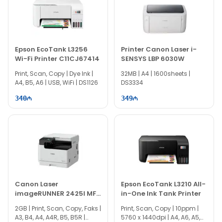
Epson EcoTank L3256
Printer Canon Laser i-
Wi-Fi Printer C11CJ67414
SENSYS LBP 6030W
Print, Scan, Copy | Dye Ink |
32MB | A4 | 1600sheets |
A4, B5, A6 | USB, WiFi | DS1126
DS3334
340
349
Canon Laser
Epson EcoTank L3210 All-
imageRUNNER 2425I MFP
in-One Ink Tank Printer
4293C004
2GB | Print, Scan, Copy, Faks |
Print, Scan, Copy | 10ppm |
A3, B4, A4, A4R, B5, B5R |
5760 x 1440dpi | A4, A6, A5,