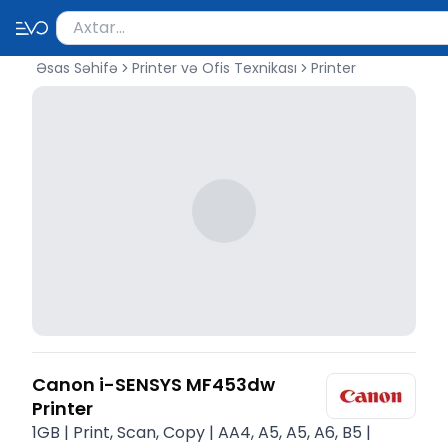
Məhsul axtar
Axtarış üçün ən azı 2 simvol yazın. Göndərmək üçü
Əsas Səhifə
Printer və Ofis Texnikası
Printer
Canon i-SENSYS MF453dw
Printer
1GB | Print, Scan, Copy | AA4, A5, A5, A6, B5 |