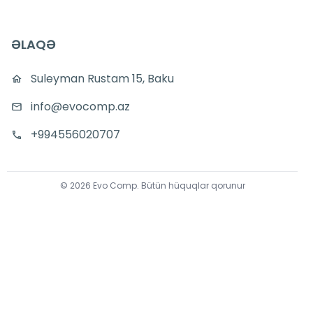
ƏLAQƏ
Suleyman Rustam 15, Baku
info@evocomp.az
+994556020707
©
2026
Evo Comp
.
Bütün hüquqlar qorunur