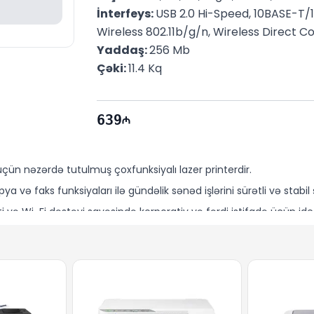
İnterfeys: 
USB 2.0 Hi-Speed, 10BASE-T
Wireless 802.11b/g/n, Wireless Direct C
Yaddaş: 
256 Mb
Çəki: 
11.4 Kq
639
 üçün nəzərdə tutulmuş çoxfunksiyalı lazer printerdir.
a və faks funksiyaları ilə gündəlik sənəd işlərini sürətli və stabi
 və Wi-Fi dəstəyi sayəsində korporativ və fərdi istifadə üçün id
Comp
mağazasından
rəsmi zəmanət
və sürətli çatdırılma ilə
nə