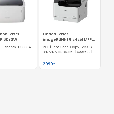
non Laser i-
Canon Laser
BP 6030W
imageRUNNER 2425I MFP
4293C004
1600sheets | DS3334
2GB | Print, Scan, Copy, Faks | A3,
B4, A4, A4R, B5, B5R | 600x600 |
IS0474
2999
Səbətə at
Səbətə at