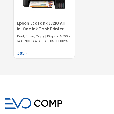
Epson EcoTank L3210 All-
in-One Ink Tank Printer
Print, Scan, Copy | 10ppm | 5760 x
1440dpi | A4, A6, A5, B5 | EE0025
385
Səbətə at