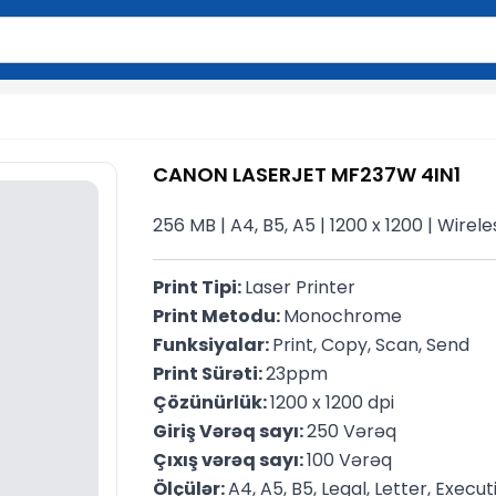
2 simvol yazın. Göndərmək üçün Enter düyməsini basın və y
CANON LASERJET MF237W 4IN1
256 MB | A4, B5, A5 | 1200 x 1200 | Wirele
Print Tipi: 
Laser Printer
Print Metodu: 
Monochrome
Funksiyalar: 
Print, Copy, Scan, Send
Print Sürəti: 
23ppm
Çözünürlük: 
1200 x 1200 dpi
Giriş Vərəq sayı: 
250 Vərəq
Çıxış vərəq sayı: 
100 Vərəq
Ölçülər: 
A4, A5, B5, Legal, Letter, Execu