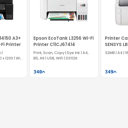
14150 A3+
Epson EcoTank L3256 Wi-Fi
Printer Ca
Fi Printer
Printer C11CJ67414
SENSYS L
 |
Print, Scan, Copy | Dye Ink | A4,
32MB | A4 | 
x 1200 | Wi-
B5, A6 | USB, WiFi | DS1126
340
349
ətə at
Səbətə at