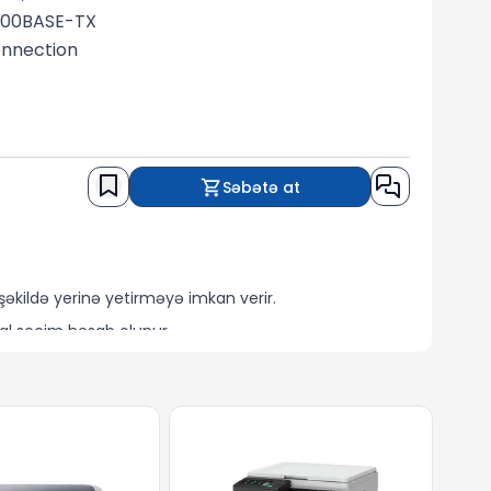
/100BASE-TX
onnection
Səbətə at
l şəkildə yerinə yetirməyə imkan verir.
eal seçim hesab olunur.
ğd
,
köçürmə
və
kredit
lə əldə edə bilərsiniz.