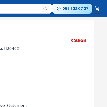
055 602 07 07
a nəticələr arasında keçid etmək üçün ox düymələrindən i
ss | IS0462
tive, Statement