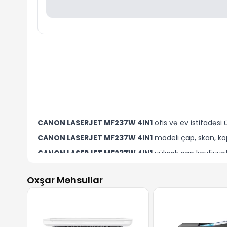
CANON LASERJET MF237W 4IN1
ofis və ev istifadəsi
CANON LASERJET MF237W 4IN1
modeli çap, skan, kopy
CANON LASERJET MF237W 4IN1
yüksək çap keyfiyyəti
CANON LASERJET MF237W 4IN1
cihazını Bakıda
Evo
Oxşar Məhsullar