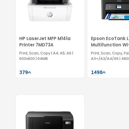
HP LaserJet MFP M141a
Epson EcoTank L
Printer 7MD73A
Multifunction Wi-
Print, Scan, Copy | A4; A5; A6 |
Print, Scan, Copy, Fax
600x600 | 64MB
A3+/A3/A4/A5 | 4800 
Fi | Duplex
379
1498
Səbətə at
Səb