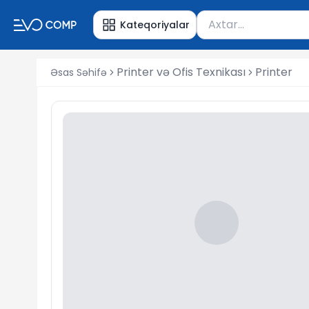
Məhsul axtar
Kateqoriyalar
Axtarış üçün ən azı 
Printer və Ofis Texnikası
Printer
Əsas Səhifə