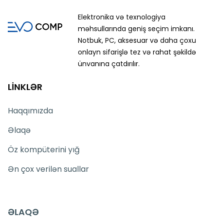
Elektronika və texnologiya
məhsullarında geniş seçim imkanı.
Notbuk, PC, aksesuar və daha çoxu
onlayn sifarişlə tez və rahat şəkildə
ünvanına çatdırılır.
LİNKLƏR
Haqqımızda
Əlaqə
Öz kompüterini yığ
Ən çox verilən suallar
ƏLAQƏ