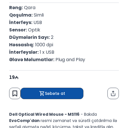
Rəng:
 Qara
Qoşulma:
 Simli
İnterfeys:
 USB
Sensor:
 Optik
Düymələrin Sayı:
 2
Həssaslıq:
 1000 dpi
İnterfeyslər:
 1 x USB
Əlavə Məlumatlar:
 Plug and Play
19
Səbətə at
Paylaş
Dell Optical Wired Mouse - MS116
- Bakıda
EvoComp'dan
rəsmi zəmanət və sürətli çatdırılma ilə
sərfəli qiymətə nəğd, köçürmə, taksit və kreditlə alın.