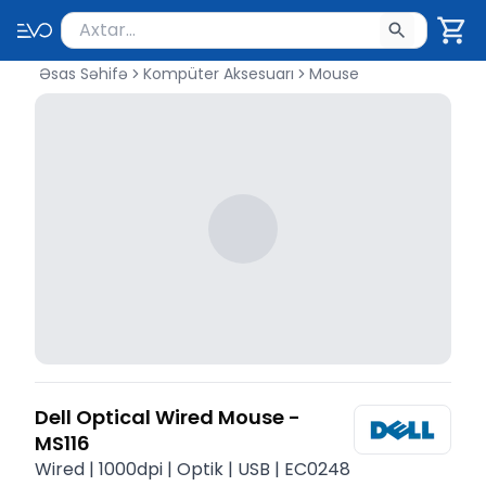
Məhsul axtar
Axtarış üçün ən azı 2 simvol yazın. Göndərmək üçü
Əsas Səhifə
Kompüter Aksesuarı
Mouse
Dell Optical Wired Mouse -
MS116
Wired | 1000dpi | Optik | USB | EC0248