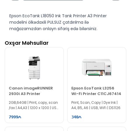
Epson EcoTank L18050 Ink Tank Printer A3 Printer
modelini ölkədaxili PULSUZ çatdırılma ilə
mağazamızdan onlayn sifariş edə bilərsiniz.
Epson EcoTank L18050 Ink Tank Printer A3 Printer
Oxşar Məhsullar
modelini Bakıda Evo Comp mağazasında nəğd və
köçürmə yolu ilə əldə edə bilərsiniz.
Canon imageRUNNER
Epson EcoTank L3256
2930i A3 Printer
Wi-Fi Printer C11CJ67414
2GB,64GB | Print, copy, scan
Print, Scan, Copy | Dye Ink |
,fax | A4,A3 | 1200 x 1200 | USB,
A4, B5, A6 | USB, WiFi | DS1126
LAN, Wi-Fi | Duplex
7999
340