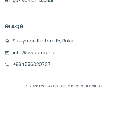
Ən çox verilən suallar
ƏLAQƏ
Suleyman Rustam 15, Baku
info@evocomp.az
+994556020707
©
2026
Evo Comp
.
Bütün hüquqlar qorunur