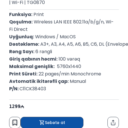
| Wi-Fi | TG0870
Funksiya:
 Print
Qoşulma:
 Wireless LAN IEEE 802.11a/b/g/n, Wi-
Fi Direct
Uyğunluq:
 Windows / MacOS
Dəstəkləmə:
 A3+, A3, A4, A5, A6, B5, C6, DL (Envelope
Rəng Sayı:
 6 rəngli
Giriş qabının həcmi:
 100 vərəq
Maksimal genişlik:
  5760x1440
Print Sürəti:
 22 pages/min Monochrome
Avtomatik ikitərəfli çap:
 Manual
P/N: 
C11CK38403
1299
Səbətə at
Paylaş