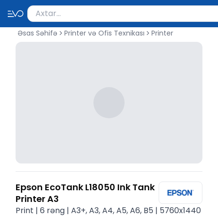
Məhsul axtar
Axtarış üçün ən azı 2 simvol yazın. Göndərmək üçü
Əsas Səhifə
Printer və Ofis Texnikası
Printer
Epson EcoTank L18050 Ink Tank
Printer A3
Print | 6 rəng | A3+, A3, A4, A5, A6, B5 | 5760x1440