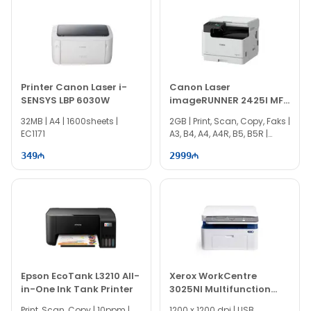
Printer Canon Laser i-
Canon Laser
SENSYS LBP 6030W
imageRUNNER 2425I MFP
4293C004
32MB | A4 | 1600sheets |
2GB | Print, Scan, Copy, Faks |
EC1171
A3, B4, A4, A4R, B5, B5R |
600x600 | IS0474
349
2999
Epson EcoTank L3210 All-
Xerox WorkCentre
in-One Ink Tank Printer
3025NI Multifunction
Laser Printer
Print, Scan, Copy | 10ppm |
1200 x 1200 dpi | USB,