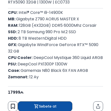
RTX5090 32GB | 1300W | EC0733
CPU:
 Intel® Core™ i9-14900K
MB: 
Gigabyte Z790 AORUS MASTER X
RAM: 
128GB (4X32GB) DDR5 6000Mhz Corsair
SSD: 
2 TB Samsung 990 Pro M.2 SSD
HDD: 
8 TB WesternDigital HDD
GFX: 
Gigabyte WindForce GeForce RTX™ 5090 
32 GB
CPU Cooler:
 DeepCool Mystique 360 Liquid ARGB
PSU: 
DeepCool PX1300P 1300W
Case: 
Gamemax N80 Black 6X FAN ARGB
Zəmanət:
 12 Ay
17999
Səbətə at
Paylaş