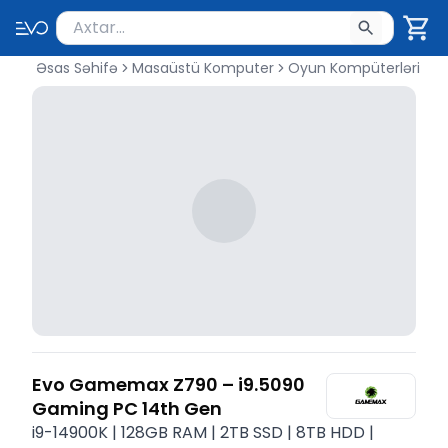
Məhsul axtar
Axtarış üçün ən azı 2 simvol yazın. Göndərmək üçü
Əsas Səhifə
Masaüstü Komputer
Oyun Kompüterləri
Evo Gamemax Z790 – i9.5090
Gaming PC 14th Gen
i9-14900K | 128GB RAM | 2TB SSD | 8TB HDD |