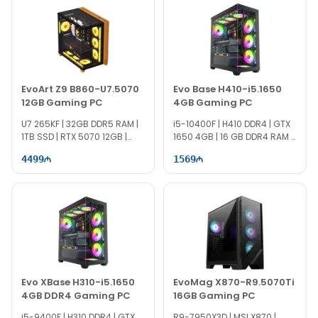
EvoArt Z9 B860-U7.5070
Evo Base H410-i5.1650
12GB Gaming PC
4GB Gaming PC
U7 265KF | 32GB DDR5 RAM |
i5-10400F | H410 DDR4 | GTX
1TB SSD | RTX 5070 12GB |
1650 4GB | 16 GB DDR4 RAM |
850W
512 GB SSD | 500W
4499
1569
Evo XBase H310-i5.1650
EvoMag X870-R9.5070Ti
4GB DDR4 Gaming PC
16GB Gaming PC
i5-9400F | H310 DDR4 | GTX
R9-7950X3D | MSI X870 |