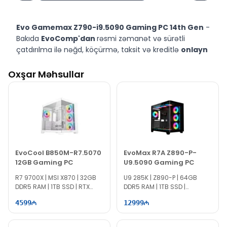
Evo Gamemax Z790-i9.5090 Gaming PC 14th Gen
-
Bakıda
EvoComp'dan
rəsmi zəmanət və sürətli
çatdırılma ilə nəğd, köçürmə, taksit və kreditlə
onlayn
sifariş
edin.
Oxşar Məhsullar
Evo Gamemax Z790-i9.5090 Gaming PC 14th Gen
-
Bakıda
EvoComp'dan
rəsmi zəmanət və sürətli
çatdırılma ilə nəğd, köçürmə, taksit və kreditlə ala
bilərsiniz.
Evo Gamemax Z790-i9.5090 Gaming PC 14th Gen
-
Bakıda
EvoComp'dan
rəsmi zəmanət və sürətli
çatdırılma ilə nəğd, köçürmə, taksit və kreditlə əldə
EvoCool B850M-R7.5070
EvoMax R7A Z890-P-
edə bilərsiniz.
12GB Gaming PC
U9.5090 Gaming PC
R7 9700X | MSI X870 | 32GB
U9 285K | Z890-P | 64GB
DDR5 RAM | 1TB SSD | RTX
DDR5 RAM | 1TB SSD |
5070 12GB | 850W
RTX5090 32GB | 1300W
4599
12999