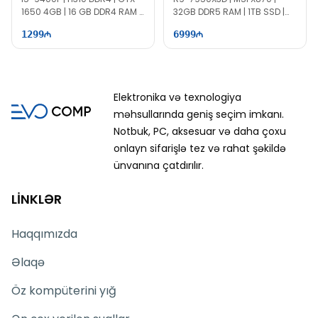
1650 4GB | 16 GB DDR4 RAM |
32GB DDR5 RAM | 1TB SSD |
512 GB SSD | 750W
RTX 5070Ti 16GB | 1000W
1299
6999
Elektronika və texnologiya
məhsullarında geniş seçim imkanı.
Notbuk, PC, aksesuar və daha çoxu
onlayn sifarişlə tez və rahat şəkildə
ünvanına çatdırılır.
LİNKLƏR
Haqqımızda
Əlaqə
Öz kompüterini yığ