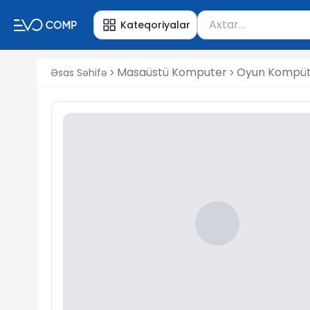
Məhsul axtar
Kateqoriyalar
Axtarış üçün ən azı 
Masaüstü Komputer
Oyun Kompüte
Əsas Səhifə