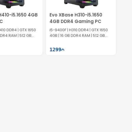
H410-i5.1650 4GB
Evo XBase H310-i5.1650
C
4GB DDR4 Gaming PC
H410 DDR4 | GTX 1650
i5-9400F | H310 DDR4 | GTX 1650
DDR4 RAM | 512 GB
4GB | 16 GB DDR4 RAM | 512 GB
SSD | 750W
1299
Səbətə at
Səbətə at