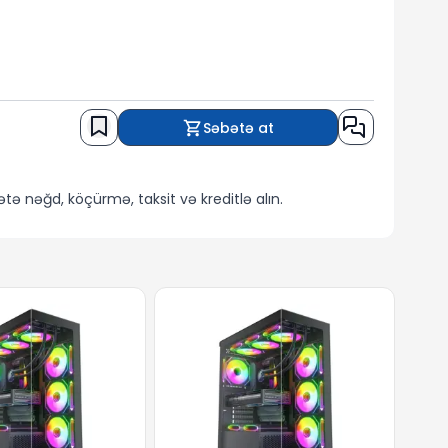
Səbətə at
ətə nəğd, köçürmə, taksit və kreditlə alın.