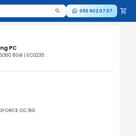
055 602 07 07
a nəticələr arasında keçid etmək üçün ox düymələrindən i
ing PC
 5060 8GB | EC0235
NDFORCE OC 8G