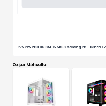
Evo R25 RGB H610M-i5.5060 Gaming PC
- Bakıda
E
Oxşar Məhsullar