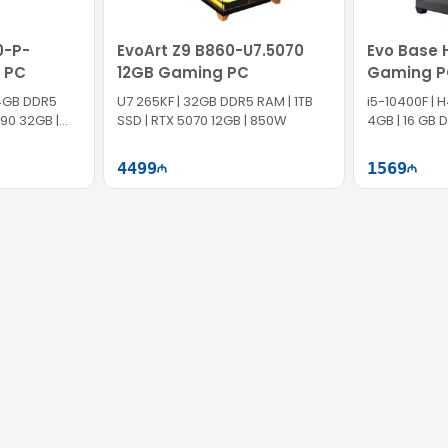
0-P-
EvoArt Z9 B860-U7.5070
Evo Base 
 PC
12GB Gaming PC
Gaming P
64GB DDR5
U7 265KF | 32GB DDR5 RAM | 1TB
i5-10400F | 
090 32GB |
SSD | RTX 5070 12GB | 850W
4GB | 16 GB 
SSD | 500W
4499
1569
ətə at
Səbətə at