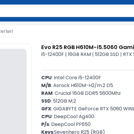
2 simvol yazın. Göndərmək üçün Enter düyməsini basın və y
rləri
Evo R25 RGB H610M-i5.5060 Gam
i5-12400F | 16GB RAM | 512GB SSD | RTX
CPU
: Intel Core i5-12400F
M/B
: Asrock H610M-H2/m.2 D5
RAM
: Crucial 16GB DDR5 5600Mhz
SSD
: 512GB M.2 
GFX
: GIGABYTE GeForce RTX 5060 WI
CPU
: DeepCool Ag400
P/s
: DeepCool PF650
Keys
:Sevenhero R25 (RGB)