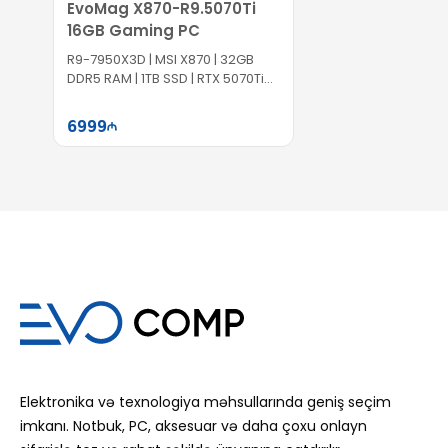
EvoMag X870-R9.5070Ti
16GB Gaming PC
R9-7950X3D | MSI X870 | 32GB
DDR5 RAM | 1TB SSD | RTX 5070Ti
16GB | 1000W
6999
Səbətə at
Elektronika və texnologiya məhsullarında geniş seçim
imkanı. Notbuk, PC, aksesuar və daha çoxu onlayn