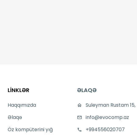
LİNKLƏR
ƏLAQƏ
Haqqımızda
Suleyman Rustam 15,
Əlaqə
info@evocomp.az
Öz kompüterini yığ
+994556020707