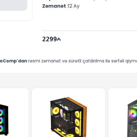
Zəmanət 
:12 Ay
2299
voComp'dan
rəsmi zəmanət və sürətli çatdırılma ilə sərfəli qiym