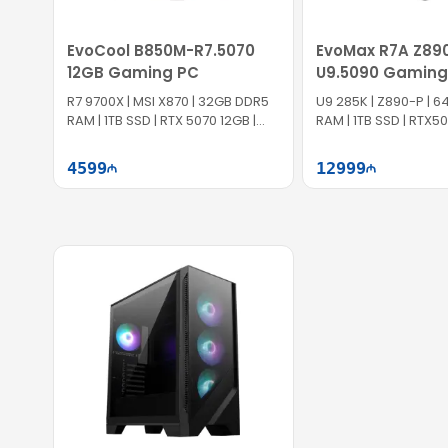
EvoCool B850M-R7.5070
EvoMax R7A Z89
12GB Gaming PC
U9.5090 Gaming
R7 9700X | MSI X870 | 32GB DDR5
U9 285K | Z890-P | 
RAM | 1TB SSD | RTX 5070 12GB |
RAM | 1TB SSD | RTX5
850W
1300W
4599
12999
Səbətə at
Səb