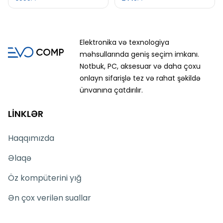
Elektronika və texnologiya
məhsullarında geniş seçim imkanı.
Notbuk, PC, aksesuar və daha çoxu
onlayn sifarişlə tez və rahat şəkildə
ünvanına çatdırılır.
LİNKLƏR
Haqqımızda
Əlaqə
Öz kompüterini yığ
Ən çox verilən suallar