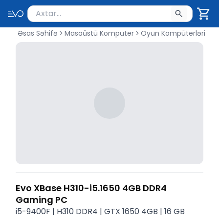
Məhsul axtar
Axtarış üçün ən azı 2 simvol yazın. Göndərmək üçü
Əsas Səhifə
Masaüstü Komputer
Oyun Kompüterləri
Evo XBase H310-i5.1650 4GB DDR4
Gaming PC
i5-9400F | H310 DDR4 | GTX 1650 4GB | 16 GB