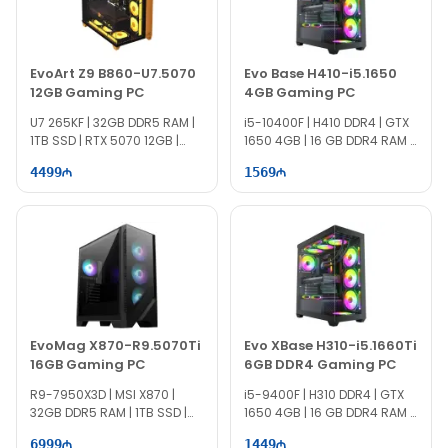
EvoArt Z9 B860-U7.5070
Evo Base H410-i5.1650
12GB Gaming PC
4GB Gaming PC
U7 265KF | 32GB DDR5 RAM |
i5-10400F | H410 DDR4 | GTX
1TB SSD | RTX 5070 12GB |
1650 4GB | 16 GB DDR4 RAM |
850W
512 GB SSD | 500W
4499
1569
EvoMag X870-R9.5070Ti
Evo XBase H310-i5.1660Ti
16GB Gaming PC
6GB DDR4 Gaming PC
R9-7950X3D | MSI X870 |
i5-9400F | H310 DDR4 | GTX
32GB DDR5 RAM | 1TB SSD |
1650 4GB | 16 GB DDR4 RAM |
RTX 5070Ti 16GB | 1000W
512 GB SSD | 500W
6999
1449