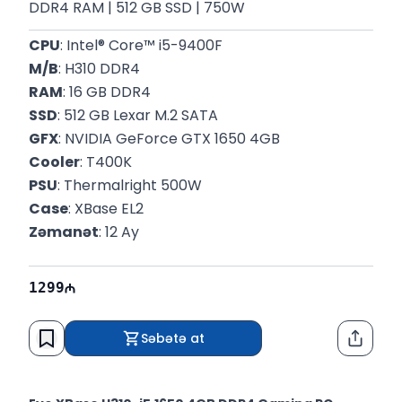
DDR4 RAM | 512 GB SSD | 750W
CPU
: Intel® Core™ i5-9400F
M/B
: H310 DDR4
RAM
: 16 GB DDR4
SSD
: 512 GB Lexar M.2 SATA
GFX
: NVIDIA GeForce GTX 1650 4GB
Cooler
: T400K
PSU
: Thermalright 500W
Case
: XBase EL2 
Zəmanət
: 12 Ay
1299
Səbətə at
Paylaş