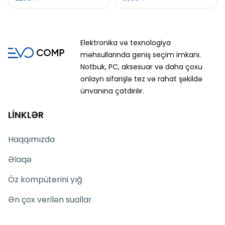
Elektronika və texnologiya
məhsullarında geniş seçim imkanı.
Notbuk, PC, aksesuar və daha çoxu
onlayn sifarişlə tez və rahat şəkildə
ünvanına çatdırılır.
LİNKLƏR
Haqqımızda
Əlaqə
Öz kompüterini yığ
Ən çox verilən suallar