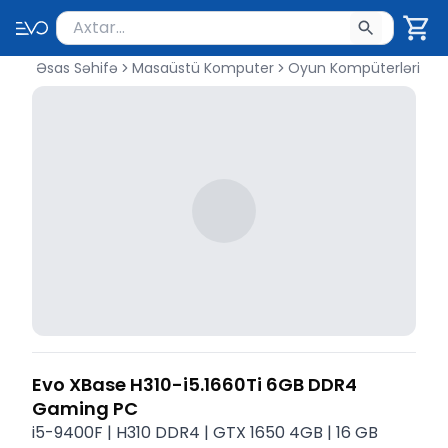
Məhsul axtar
Axtarış üçün ən azı 2 simvol yazın. Göndərmək üçü
Əsas Səhifə
Masaüstü Komputer
Oyun Kompüterləri
Evo XBase H310-i5.1660Ti 6GB DDR4
Gaming PC
i5-9400F | H310 DDR4 | GTX 1650 4GB | 16 GB