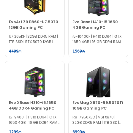
EvoArt Z9 B860-U7.5070
Evo Base H410-i5.1650
12GB Gaming PC
4GB Gaming PC
U7 265KF | 32GB DDR5 RAM |
i5-10400F | H410 DDR4 | GTX
1TB SSD | RTX 5070 12GB |
1650 4GB | 16 GB DDR4 RAM |
850W
512 GB SSD | 500W
4499
1569
Evo XBase H310-i5.1650
EvoMag X870-R9.5070Ti
4GB DDR4 Gaming PC
16GB Gaming PC
i5-9400F | H310 DDR4 | GTX
R9-7950X3D | MSI X870 |
1650 4GB | 16 GB DDR4 RAM |
32GB DDR5 RAM | 1TB SSD |
512 GB SSD | 750W
RTX 5070Ti 16GB | 1000W
1299
6999