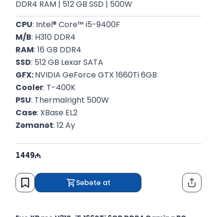
DDR4 RAM | 512 GB SSD | 500W
CPU
: Intel® Core™ i5-9400F
M/B
: H310 DDR4
RAM
: 16 GB DDR4
SSD
: 512 GB Lexar SATA
GFX: 
NVIDIA GeForce GTX 1660Ti 6GB
Cooler
: T-400K
PSU
: Thermalright 500W
Case
: XBase EL2
Zəmanət
: 12 Ay
1449
Səbətə at
Paylaş