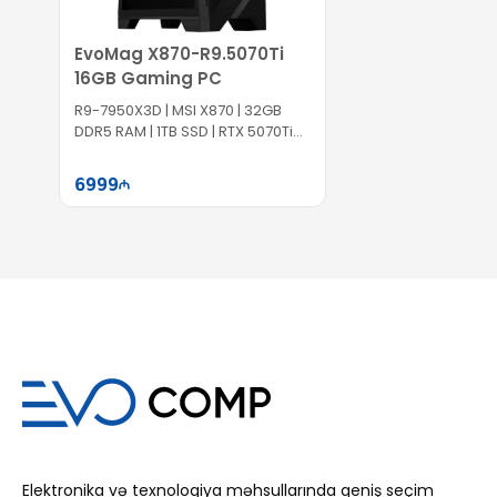
EvoMag X870-R9.5070Ti
16GB Gaming PC
R9-7950X3D | MSI X870 | 32GB
DDR5 RAM | 1TB SSD | RTX 5070Ti
16GB | 1000W
6999
Səbətə at
Elektronika və texnologiya məhsullarında geniş seçim