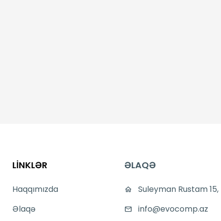
LİNKLƏR
ƏLAQƏ
Haqqımızda
Suleyman Rustam 15,
Əlaqə
info@evocomp.az