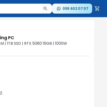
055 602 07 07
a nəticələr arasında keçid etmək üçün ox düymələrindən i
ing PC
 | 1TB SSD | RTX 5080 16GB | 1000W
V2