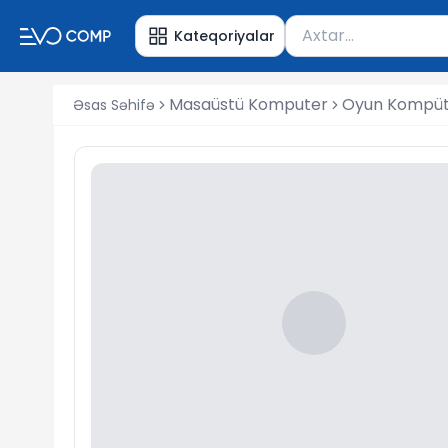
Məhsul axtar
Kateqoriyalar
Axtarış üçün ən azı 
Masaüstü Komputer
Oyun Kompüte
Əsas Səhifə