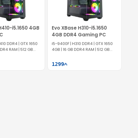
H410-i5.1650 4GB
Evo XBase H310-i5.1650
C
4GB DDR4 Gaming PC
H410 DDR4 | GTX 1650
i5-9400F | H310 DDR4 | GTX 1650
DDR4 RAM | 512 GB
4GB | 16 GB DDR4 RAM | 512 GB
SSD | 750W
1299
Səbətə at
Səbətə at