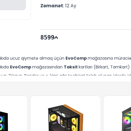
Zəmanət
: 12 Ay
8599
akıda ucuz qiymətə almaq üçün
EvoComp
mağazasına müraciət 
akıda
EvoComp
mağazasından
Taksit
kartları (Birkart, Tamkart
un, Dizayn, Render və s. kimi ağır təchizat tələb olunan işlərdə işl
delini həmçinin iş, dərs, ofis və proqramlaşdırma üçün də istifad
smi zəmanət və sürətli çatdırılma ilə EvoComp mağazasından onla