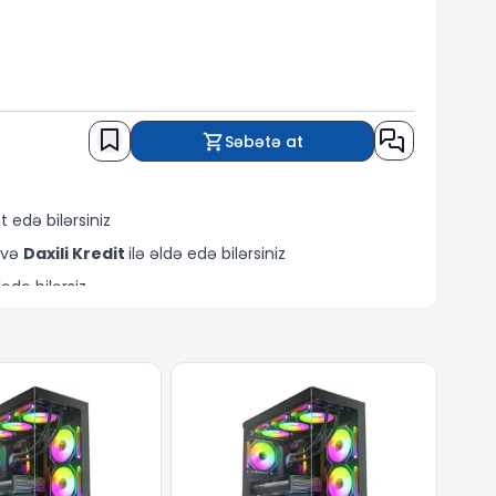
Səbətə at
edə bilərsiniz
) və
Daxili Kredit
ilə əldə edə bilərsiniz
ədə bilərsiz.
ə edə bilərsiz.
yn sifariş edə bilərsiniz.