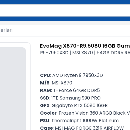
2 simvol yazın. Göndərmək üçün Enter düyməsini basın və y
rləri
EvoMag X870-R9.5080 16GB Gam
R9-7950X3D | MSI X870 | 64GB DDR5 RAM
CPU
: AMD Ryzen 9 7950X3D
M/B
: MSI X870
RAM
: T-Force 64GB DDR5 
SSD
: 1TB Samsung 990 PRO
GFX
: Gigabyte RTX 5080 16GB
Cooler
: Frozen Vision 360 ARGB Black 
PSU
: Thermalright 1000W Platinum
Case
: MSI MAG FORGE 321R AIRFLOW