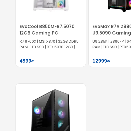
EvoCool B850M-R7.5070
EvoMax R7A Z89
12GB Gaming PC
U9.5090 Gaming
R7 9700X | MSI X870 | 32GB DDR5
U9 285K | Z890-P | 
RAM | 1TB SSD | RTX 5070 12GB |
RAM | 1TB SSD | RTX5
850W
1300W
4599
12999
Səbətə at
Səb