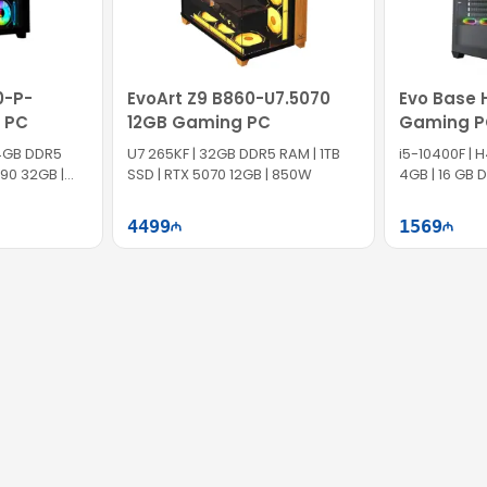
0-P-
EvoArt Z9 B860-U7.5070
Evo Base 
 PC
12GB Gaming PC
Gaming P
64GB DDR5
U7 265KF | 32GB DDR5 RAM | 1TB
i5-10400F | 
090 32GB |
SSD | RTX 5070 12GB | 850W
4GB | 16 GB 
SSD | 500W
4499
1569
ətə at
Səbətə at