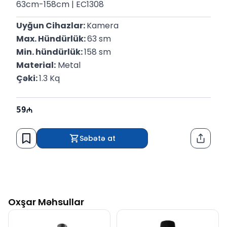
63cm-158cm | EC1308
Uyğun Cihazlar: 
Kamera
Max. Hündürlük: 
63 sm
Min. hündürlük: 
158 sm
Material:
 Metal
Çəki: 
1.3 Kq
59
Səbətə at
Paylaş
Oxşar Məhsullar