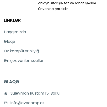
onlayn sifarişlə tez və rahat şəkildə
ünvanına çatdırılır.
LİNKLƏR
Haqqımızda
Əlaqə
Öz kompüterini yığ
Ən çox verilən suallar
ƏLAQƏ
Suleyman Rustam 15, Baku
info@evocomp.az