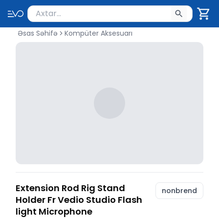
Məhsul axtar
Axtarış üçün ən azı 2 simvol yazın. Göndərmək üçü
Əsas Səhifə
Kompüter Aksesuarı
Extension Rod Rig Stand
nonbrend
Holder Fr Vedio Studio Flash
light Microphone