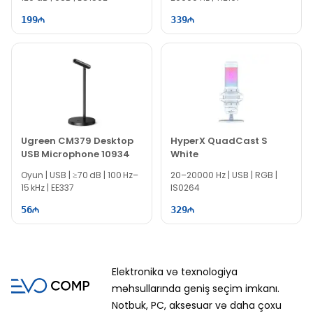
199
339
Ugreen CM379 Desktop
HyperX QuadCast S
USB Microphone 10934
White
Oyun | USB | ≥70 dB | 100 Hz–
20–20000 Hz | USB | RGB |
15 kHz | EE337
IS0264
56
329
Elektronika və texnologiya
məhsullarında geniş seçim imkanı.
Notbuk, PC, aksesuar və daha çoxu