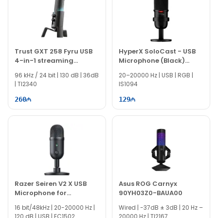
Trust GXT 258 Fyru USB
HyperX SoloCast - USB
4-in-1 streaming
Microphone (Black)
microphone 23465
4P5P8AA
96 kHz / 24 bit | 130 dB | 36dB
20–20000 Hz | USB | RGB |
| TI2340
IS1094
260
129
Razer Seiren V2 X USB
Asus ROG Carnyx
Microphone for
90YH03Z0-BAUA00
Streamers
16 bit/48kHz | 20-20000 Hz |
Wired | -37dB ± 3dB | 20 Hz –
120 dB | USB | EC1502
20000 Hz | TI2167