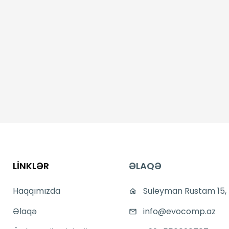
LİNKLƏR
ƏLAQƏ
Haqqımızda
Suleyman Rustam 15,
Əlaqə
info@evocomp.az