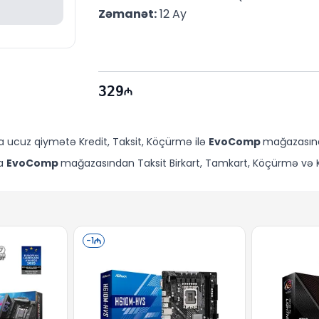
Zəmanət:
 12 Ay
329
a ucuz qiymətə Kredit, Taksit, Köçürmə ilə
EvoComp
mağazasında
da
EvoComp
mağazasından Taksit Birkart, Tamkart, Köçürmə və Kre
-
1