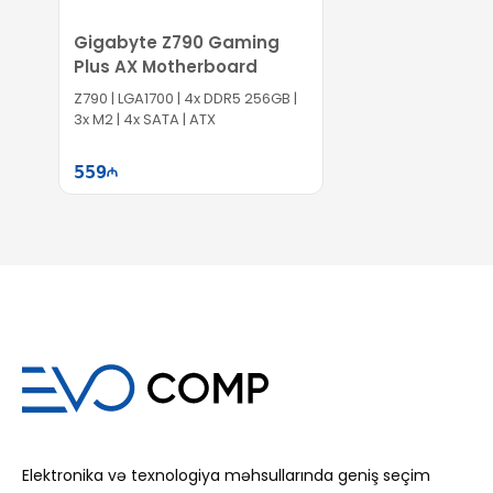
Gigabyte Z790 Gaming
Plus AX Motherboard
Z790 | LGA1700​ | 4x DDR5 256GB |
3x M2 | 4x SATA | ATX
559
Səbətə at
Elektronika və texnologiya məhsullarında geniş seçim