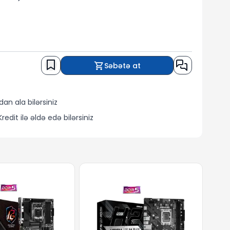
Səbətə at
n ala bilərsiniz
dit ilə əldə edə bilərsiniz