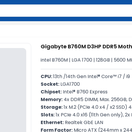
2 simvol yazın. Göndərmək üçün Enter düyməsini basın və y
Gigabyte B760M D3HP DDR5 Mot
intel B760M | LGA 1700​ | 128GB | 5600 M
CPU: 
13th /14th Gen Intel® Core™ i7 / i9
Socket:
 LGA1700
Chipset:
 Intel® B760 Express
Memory:
 4x DDR5 DIMM, Max. 256GB, D
Storage:
 1x M.2 (PCIe 4.0 x4 / x2 SSD)
Slots:
 1x PCIe 4.0 x16 (11th Gen only), 2x 
Ethernet:
 Realtek GbE LAN
Form Factor:
 Micro ATX (244mm x 2