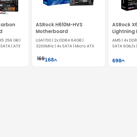
Carbon
ASRock H610M-HVS
ASRock X
d
Motherboard
Lightning
MXBJ60-A
R5 256 GB |
LGA1700​​​​​​​ | 2x DDR4 64GB |
AM5 | 4x DDR5
 SATA | ATX
3200MHz | 4x SATA | Micro ATX
SATA 6Gb/s 
169
168
690
ətə at
Səbətə at