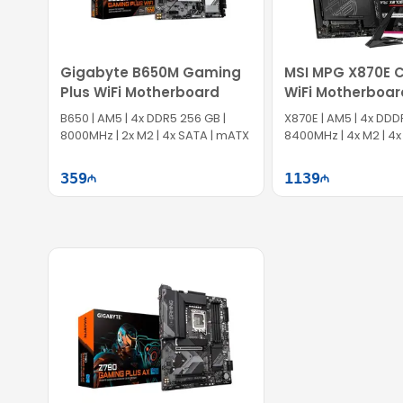
Gigabyte B650M Gaming
MSI MPG X870E 
Plus WiFi Motherboard
WiFi Motherboar
B650 | AM5 | 4x DDR5 256 GB |
X870E | AM5 | 4x DDD
8000MHz | 2x M2 | 4x SATA | mATX
8400MHz | 4x M2 | 4x
359
1139
Səbətə at
Səb