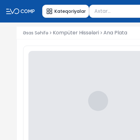
Məhsul axtar
Kateqoriyalar
Axtarış üçün ən azı 
Kompüter Hissələri
Ana Plata
Əsas Səhifə