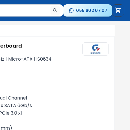
055 602 07 07
a nəticələr arasında keçid etmək üçün ox düymələrindən i
herboard
Hz | Micro-ATX | IS0634
ual Channel
 4 x SATA 6Gb/s
PCIe 3.0 x1
44mm)