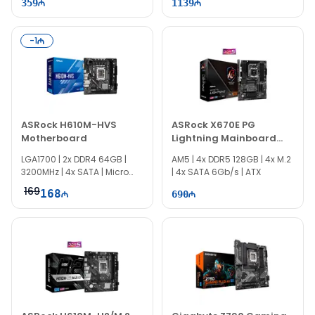
359
1139
-
1
ASRock H610M-HVS
ASRock X670E PG
Motherboard
Lightning Mainboard
90-MXBJ60-A0UAYZ
LGA1700​​​​​​​ | 2x DDR4 64GB |
AM5 | 4x DDR5 128GB | 4x M.2
3200MHz | 4x SATA | Micro
| 4x SATA 6Gb/s | ATX
ATX
169
168
690