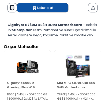
Səbətə at
Paylaş
Gigabyte B760M DS3H DDR4 Motherboard
– Bakıda
EvoComp'dan
rəsmi zəmanət və sürətli çatdırılma ilə
sərfəli qiymətə nəğd, köçürmə, taksit və kreditlə alın.
Oxşar Məhsullar
Gigabyte B650M
MSI MPG X870E Carbon
Gaming Plus WiFi
WiFi Motherboard
Motherboard
B650 | AM5 | 4x DDR5 256 GB
X870E | AM5 | 4x DDDR5 256
| 8000MHz | 2x M2 | 4x SATA |
GB | 8400MHz | 4x M2 | 4x
mATX
SATA | ATX