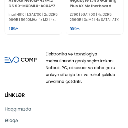
ASRock H610M-H2/M.2
Gigabyte Z790 Gaming
D5 90-MXBML0-A0UAYZ
Plus AX Motherboard
Intel H610 | LGA1700 | 2x DDR5
Z790 | LGA1700​ | 4x DDR5
96GB | 5600MHz | 1x M2 | 4x
256GB | 3x M2 | 4x SATA | ATX
SATA | Micro ATX
189
559
Elektronika və texnologiya
məhsullarında geniş seçim imkanı.
Notbuk, PC, aksesuar və daha çoxu
onlayn sifarişlə tez və rahat şəkildə
ünvanına çatdırılır.
LİNKLƏR
Haqqımızda
Əlaqə