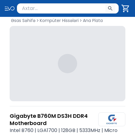
Məhsul axtar
Axtarış üçün ən azı 2 simvol yazın. Göndərmək üçü
Əsas Səhifə
Kompüter Hissələri
Ana Plata
Gigabyte B760M DS3H DDR4
Motherboard
Intel B760 | LGA1700 | 128GB | 5333MHz | Micro