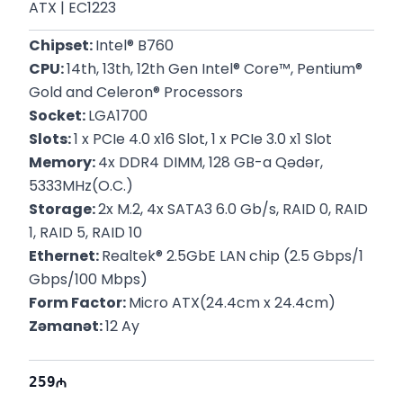
ATX | EC1223
Chipset: 
Intel® B760
CPU: 
14th, 13th, 12th Gen Intel® Core™, Pentium® 
Gold and Celeron® Processors
Socket: 
LGA1700
Slots: 
1 x PCIe 4.0 x16 Slot, 1 x PCIe 3.0 x1 Slot
Memory: 
4x DDR4 DIMM, 128 GB-a Qədər, 
5333MHz(O.C.)
Storage: 
2x M.2, 4x SATA3 6.0 Gb/s, RAID 0, RAID 
1, RAID 5, RAID 10
Ethernet: 
Realtek® 2.5GbE LAN chip (2.5 Gbps/1 
Gbps/100 Mbps)
Form Factor: 
Micro ATX(24.4cm x 24.4cm)
Zəmanət: 
12 Ay
259