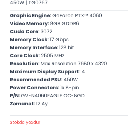
450W | TG0767
Graphic Engine:
 GeForce RTX™ 4060
Video Memory:
 8GB GDDR6
Cuda Core:
 3072
Memory Clock: 
17 Gbps
Memory Interface: 
128 bit
Core Clock:
 2505 MHz
Resolution: 
Max Resolution 7680 x 4320
Maximum Display Support:
 4
Recommended PSU:
 450W
Power Connectors:
 1x 8-pin
P/N: 
GV-N4060EAGLE OC-8GD
Zəmanət: 
12 Ay
Stokda yoxdur