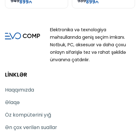
949
939
mükəmməl başlanğıcdır.
899
899
Elektronika və texnologiya
məhsullarında geniş seçim imkanı.
Notbuk, PC, aksesuar və daha çoxu
onlayn sifarişlə tez və rahat şəkildə
ünvanına çatdırılır.
LİNKLƏR
Haqqımızda
Əlaqə
Öz kompüterini yığ
Ən çox verilən suallar