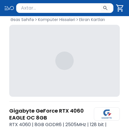
Məhsul axtar
Axtarış üçün ən azı 2 simvol yazın. Göndərmək üçü
Əsas Səhifə
Kompüter Hissələri
Ekran Kartları
Gigabyte GeForce RTX 4060
EAGLE OC 8GB
RTX 4060 | 8GB GDDR6 | 2505MHz | 128 bit |