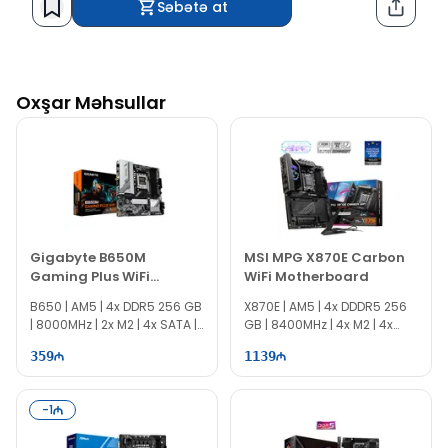
Səbətə at
Paylaş
Oxşar Məhsullar
Gigabyte B650M
MSI MPG X870E Carbon
Gaming Plus WiFi
WiFi Motherboard
Motherboard
B650 | AM5 | 4x DDR5 256 GB
X870E | AM5 | 4x DDDR5 256
| 8000MHz | 2x M2 | 4x SATA |
GB | 8400MHz | 4x M2 | 4x
mATX
SATA | ATX
359
1139
-
1