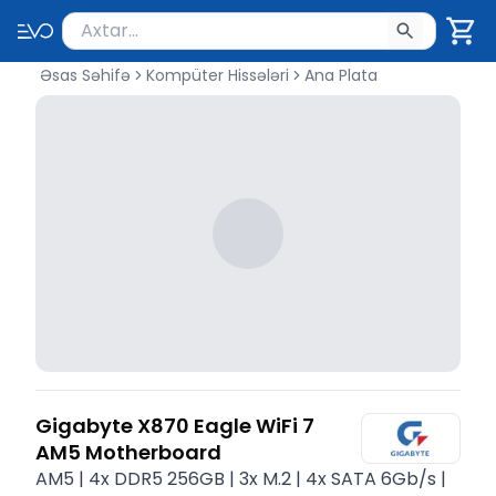
Məhsul axtar
Axtarış üçün ən azı 2 simvol yazın. Göndərmək üçü
Əsas Səhifə
Kompüter Hissələri
Ana Plata
Gigabyte X870 Eagle WiFi 7
AM5 Motherboard
AM5 | 4x DDR5 256GB | 3x M.2 | 4x SATA 6Gb/s |