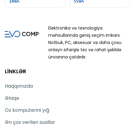
189
559
Elektronika və texnologiya
məhsullarında geniş seçim imkanı.
Notbuk, PC, aksesuar və daha çoxu
onlayn sifarişlə tez və rahat şəkildə
ünvanına çatdırılır.
LİNKLƏR
Haqqımızda
Əlaqə
Öz kompüterini yığ
Ən çox verilən suallar