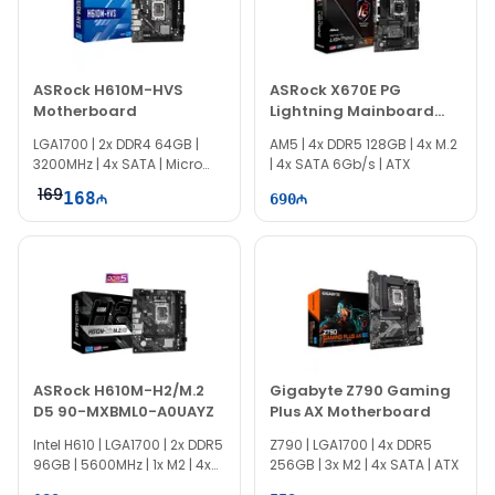
ASRock H610M-HVS
ASRock X670E PG
Motherboard
Lightning Mainboard
90-MXBJ60-A0UAYZ
LGA1700​​​​​​​ | 2x DDR4 64GB |
AM5 | 4x DDR5 128GB | 4x M.2
3200MHz | 4x SATA | Micro
| 4x SATA 6Gb/s | ATX
ATX
169
168
690
ASRock H610M-H2/M.2
Gigabyte Z790 Gaming
D5 90-MXBML0-A0UAYZ
Plus AX Motherboard
Intel H610 | LGA1700 | 2x DDR5
Z790 | LGA1700​ | 4x DDR5
96GB | 5600MHz | 1x M2 | 4x
256GB | 3x M2 | 4x SATA | ATX
SATA | Micro ATX