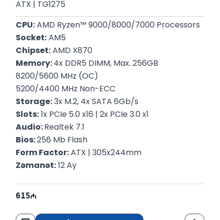
ATX | TG1275
CPU:
 AMD Ryzen™ 9000/8000/7000 Processors
Socket:
 AM5
Chipset:
 AMD X870
Memory: 
4x DDR5 DIMM, Max. 256GB
8200/5600 MHz (OC)
5200/4400 MHz Non-ECC
Storage:
 3x M.2, 4x SATA 6Gb/s
Slots:
 1x PCIe 5.0 x16 | 2x PCIe 3.0 x1
Audio: 
Realtek 7.1
Bios: 
256 Mb Flash
Form Factor:
 ATX | 305x244mm
Zəmanət:
 12 Ay
615