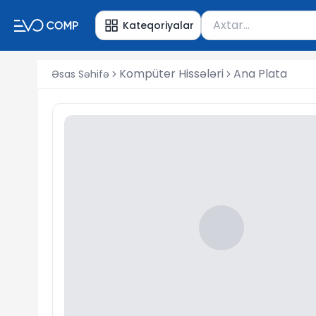
Məhsul axtar
Kateqoriyalar
Axtarış üçün ən azı 
Kompüter Hissələri
Ana Plata
Əsas Səhifə