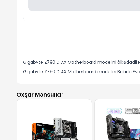
Gigabyte Z790 D AX Motherboard modelini ölkədaxili PU
Gigabyte Z790 D AX Motherboard modelini Bakıda Evo
Oxşar Məhsullar