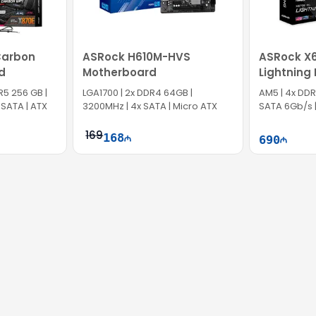
Carbon
ASRock H610M-HVS
ASRock X
d
Motherboard
Lightning
MXBJ60-A
R5 256 GB |
LGA1700​​​​​​​ | 2x DDR4 64GB |
AM5 | 4x DDR5
 SATA | ATX
3200MHz | 4x SATA | Micro ATX
SATA 6Gb/s 
169
168
690
ətə at
Səbətə at