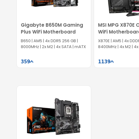
Gigabyte B650M Gaming
MSI MPG X870E 
Plus WiFi Motherboard
WiFi Motherboar
B650 | AM5 | 4x DDR5 256 GB |
X870E | AM5 | 4x DDD
8000MHz | 2x M2 | 4x SATA | mATX
8400MHz | 4x M2 | 4x
359
1139
Səbətə at
Səb