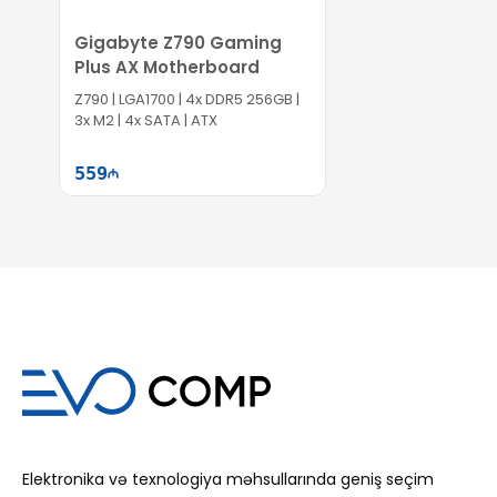
Gigabyte Z790 Gaming
Plus AX Motherboard
Z790 | LGA1700​ | 4x DDR5 256GB |
3x M2 | 4x SATA | ATX
559
Səbətə at
Elektronika və texnologiya məhsullarında geniş seçim