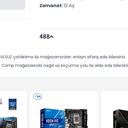
Zəmanət: 
12 Ay
488
LSUZ çatdırılma ilə mağazamızdan onlayn sifariş edə bilərsiniz.
 Comp mağazasında nəğd və köçürmə yolu ilə əldə edə bilərsini
-
1