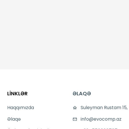
LİNKLƏR
ƏLAQƏ
Haqqımızda
Suleyman Rustam 15,
Əlaqə
info@evocomp.az