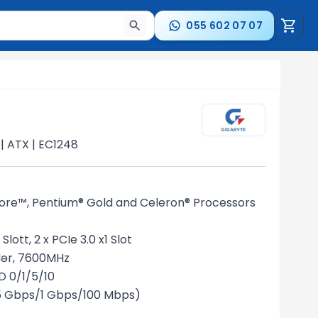
055 602 07 07
a nəticələr arasında keçid etmək üçün ox düymələrindən i
 | ATX | EC1248
 Core™, Pentium® Gold and Celeron® Processors
 Slott, 2 x PCIe 3.0 x1 Slot
ər, 7600MHz
D 0/1/5/10
.5 Gbps/1 Gbps/100 Mbps)