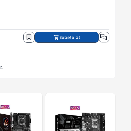
Səbətə at
z.