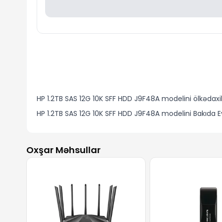
HP 1.2TB SAS 12G 10K SFF HDD J9F48A modelini ölkədaxil
HP 1.2TB SAS 12G 10K SFF HDD J9F48A modelini Bakıda 
Oxşar Məhsullar