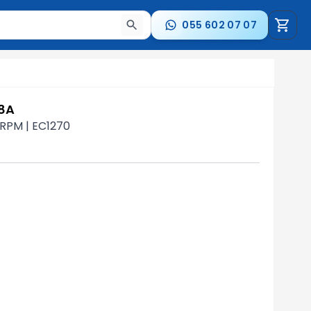
055 602 07 07
a nəticələr arasında keçid etmək üçün ox düymələrindən i
48A
0 RPM | EC1270