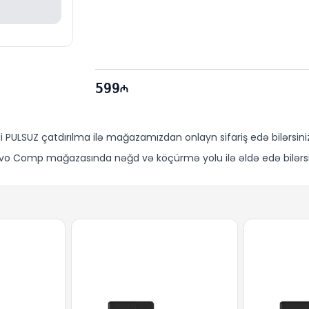
599
i PULSUZ çatdırılma ilə mağazamızdan onlayn sifariş edə bilərsiniz
Evo Comp mağazasında nəğd və köçürmə yolu ilə əldə edə bilərsi