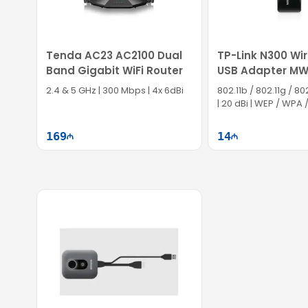
Tenda AC23 AC2100 Dual
TP-Link N300 Wir
Band Gigabit WiFi Router
USB Adapter M
2.4 & 5 GHz | 300 Mbps | 4x 6dBi
802.11b / 802.11g / 80
| 20 dBi | WEP / WPA 
EC1262
169
14
Səbətə at
Səb