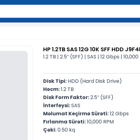
2 simvol yazın. Göndərmək üçün Enter düyməsini basın və y
HP 1.2TB SAS 12G 10K SFF HDD J9F
1.2 TB | 2.5ʺ (SFF) | SAS | 12 Gbps | 10,00
Disk Tipi:
 HDD (Hard Disk Drive)
Həcm:
 1.2 TB
Disk Form Faktor:
 2.5ʺ (SFF)
İnterfeysi:
 SAS
Məlumat Keçirmə Sürəti:
 12 Gbps
Fırlanma Sürəti:
 10,000 RPM
Çəki:
 0.50 kq