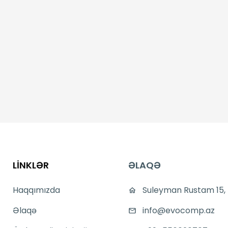
LİNKLƏR
ƏLAQƏ
Haqqımızda
Suleyman Rustam 15,
Əlaqə
info@evocomp.az