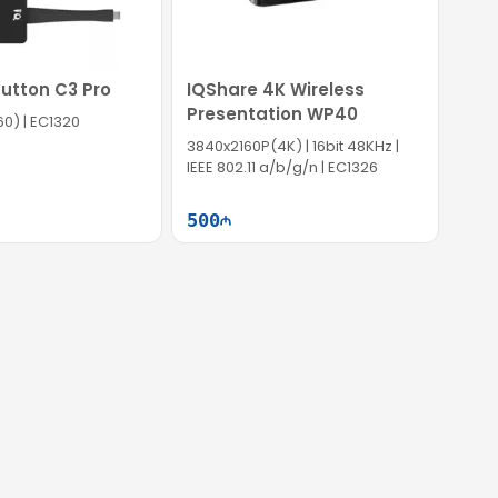
Button C3 Pro
IQShare 4K Wireless
Presentation WP40
0) | EC1320
3840x2160P(4K) | 16bit 48KHz |
IEEE 802.11 a/b/g/n | EC1326
500
Səbətə at
Səbətə at