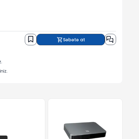
Səbətə at
.
niz.