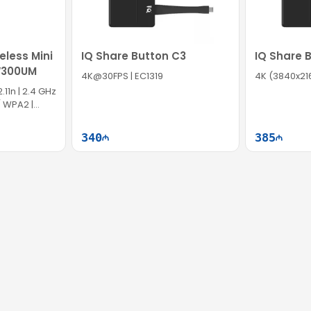
eless Mini
IQ Share Button C3
IQ Share 
W300UM
4K@30FPS | EC1319
4K (3840x216
2.11n | 2.4 GHz
/ WPA2 |
340
385
ətə at
Səbətə at