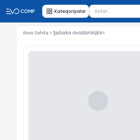
Məhsul axtar
Kateqoriyalar
Axtarış üçün ən azı 
Şəbəkə avadanlıqları
Əsas Səhifə