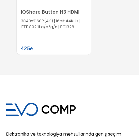
IQShare Button H3 HDMI
3840x2160P(4K) | 16bit 44KHz |
IEEE 802.11 a/b/g/n | EC1328
425
Səbətə at
Elektronika və texnologiya məhsullarında geniş seçim