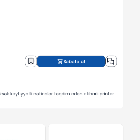
Səbətə at
ksək keyfiyyətli nəticələr təqdim edən etibarlı printer
dim edir. 600 x 600 dpi çap qətnaməsi həm mətn, həm də
əti istifadəçiyə həvalə edir.
 yetirir. Giriş qabı 150 vərəq, çıxış qabı isə 50 vərəq