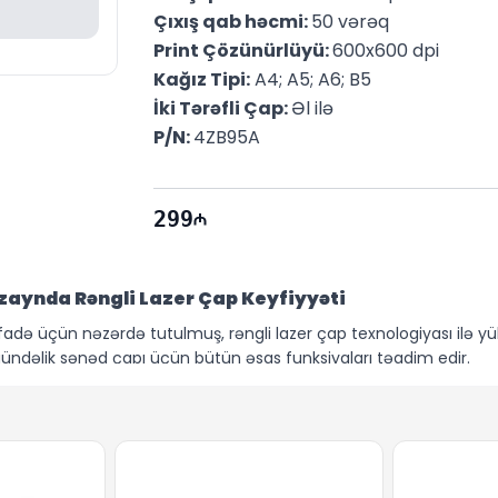
Çıxış qab həcmi: 
50 vərəq
Print Çözünürlüyü: 
600x600 dpi
Kağız Tipi:
 A4; A5; A6; B5
İki Tərəfli Çap: 
Əl ilə
P/N: 
4ZB95A
299
zaynda Rəngli Lazer Çap Keyfiyyəti
tifadə üçün nəzərdə tutulmuş, rəngli lazer çap texnologiyası ilə yü
ndəlik sənəd çapı üçün bütün əsas funksiyaları təqdim edir.
 çap sürəti ilə sənədlərinizi vaxtında və keyfiyyətli şəkildə təq
 çap funksiyası əl ilə yerinə yetirilir, bu da kağız sərfiyyatına nəzar
ş HP Color Laser 150nw gündəlik çap tapşırıqlarını fasiləsiz yerinə
edir.