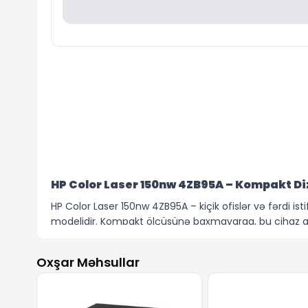
HP Color Laser 150nw 4ZB95A – Kompakt Di
HP Color Laser 150nw 4ZB95A – kiçik ofislər və fərdi is
modelidir. Kompakt ölçüsünə baxmayaraq, bu cihaz gü
Printer saniyədə 18 səhifə (qara) və 4 səhifə (rəngli)
qrafiklərin aydın və dəqiq çıxışını təmin edir. İki tərəfli
Oxşar Məhsullar
64 MB daxili yaddaş və 400 MHz prosessorla təchiz olunmu
tutumu ilə orta həcmli sənəd dövriyyəsi üçün kifayət 