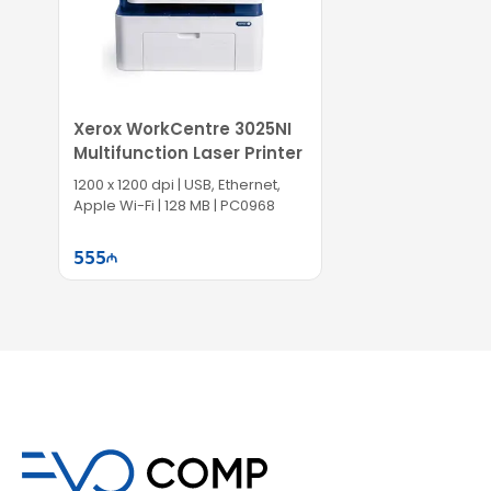
Xerox WorkCentre 3025NI
Multifunction Laser Printer
1200 x 1200 dpi | USB, Ethernet,
Apple Wi-Fi | 128 MB | PC0968
555
Səbətə at