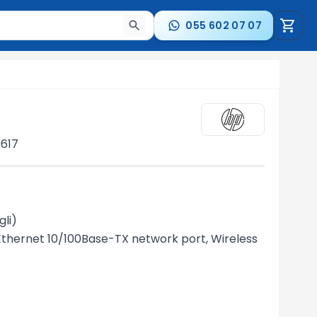
055 602 07 07
a nəticələr arasında keçid etmək üçün ox düymələrindən i
0617
li)
 Ethernet 10/100Base-TX network port, Wireless 