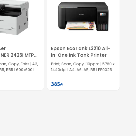
 çevik qoşulma imkanı təqdim edir. Bu isə onu həm
tlıqla uyğunlaşır.
lı lazer printer seçimidir.
ser
Epson EcoTank L3210 All-
NER 2425I MFP
in-One Ink Tank Printer
4
Scan, Copy, Faks | A3,
Print, Scan, Copy | 10ppm | 5760 x
B5, B5R | 600x600 |
1440dpi | A4, A6, A5, B5 | EE0025
385
Səbətə at
Səbətə at