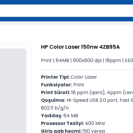
2 simvol yazın. Göndərmək üçün Enter düyməsini basın və y
HP Color Laser 150nw 4ZB95A
Print | 64MB | 600x600 dpi | 18ppm | EE
Printer Tipi: 
Color Lazer
Funksiyalar:
 Print
Print Sürəti: 
18 ppm (qara), 4ppm (rəng
Qoşulma:
 Hi-Speed USB 2.0 port, Fast
802.11 b/g/n
Yaddaş:
 64 MB
Prosessor Tezliyi: 
400 MHz
Giriş qab həcmi: 
150 vərəq