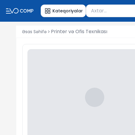
Məhsul axtar
Kateqoriyalar
Axtarış üçün ən azı 
Printer və Ofis Texnikası
Əsas Səhifə